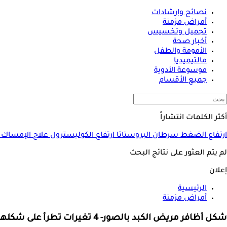
نصائح وإرشادات
أمراض مزمنة
تجميل وتخسيس
أخبار صحة
الأمومة والطفل
مالتيميديا
موسوعة الأدوية
جميع الأقسام
أكثر الكلمات انتشاراً
ارتفاع الضغط
سرطان البروستاتا
ارتفاع الكوليسترول
علاج الإمساك
لم يتم العثور على نتائج البحث
إعلان
الرئيسية
أمراض مزمنة
شكل أظافر مريض الكبد بالصور- 4 تغيرات تطرأ على شكلها ولونها