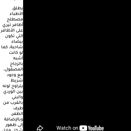
يطلق
الأطباء
مصطلح
أظافر تيري
على الأظافر
التي تكون
بيضاء
شاحبة، كما
لو كانت
أشبه
بالزجاج
المصقول،
مع وجود
شريط
يتراوح لونه
بين الوردي
والبني
بالقرب من
طرف
الظفر،
وبالإضافة
إلى ظهور