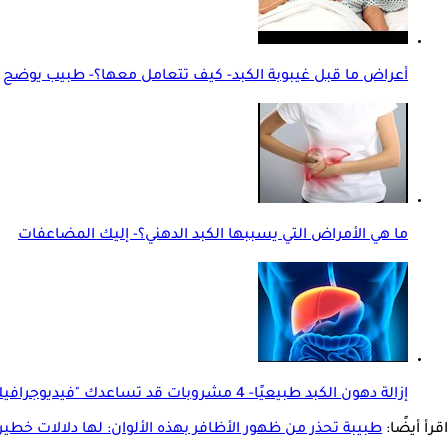
أعراض ما قبل غيبوبة الكبد- كيف تتعامل معها؟- طبيب يوضح
ما هي الأمراض التي يسببها الكبد الدهني؟- إليك المضاعفات
إزالة دهون الكبد طبيعيًا- 4 مشروبات قد تساعدك "فيديوجرافيك"
اقرأ أيضًا:
طبيبة تحذر من ظهور الأظافر بهذه الألوان: لها دلالات خطير