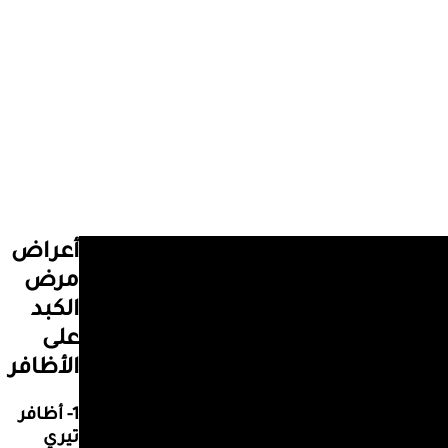
أعراض
مرض
الكبد
على
الأظافر
1- أظافر
تيري