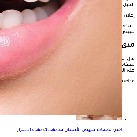
الحيل المختلفة لإعادة لطبيعتها.
إعلان
يستعرض "الكونسلتو" في السطور التالية، مدى فعالية لصقات
تبييض الأسنان، مع توضيح كيفية استخدامها.
مدى فعالية لصقات تبييض الأسنان
قال الدكتور مروان عبد الجواد، أخصائي طب الفم والأسنان، إن
لصقات
تبييض الأسنان
التي ظهرت حديثًا ما هي إلى تسويق لمثل
هذه المنتجات، موضحًا أن ليس لها أي جدوى في تنظيف الأسنان.
مواضيع ذات صلة
احذر- لصقات تبييض الأسنان قد تهددك بهذه الأضرار