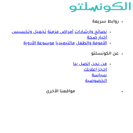
روابط سريعة
نصائح وارشادات
أمراض مزمنة
تجميل وتخسيس
أخبار صحة
الأمومة والطفل
مالتيميديا
موسوعة الأدوية
عن الكونسلتو
من نحن
اتصل بنا
احجز إعلانك
سياسة
الخصوصية
مواقعنا الأخرى
©
جميع الحقوق محفوظة لدى شركة جيميناي ميديا