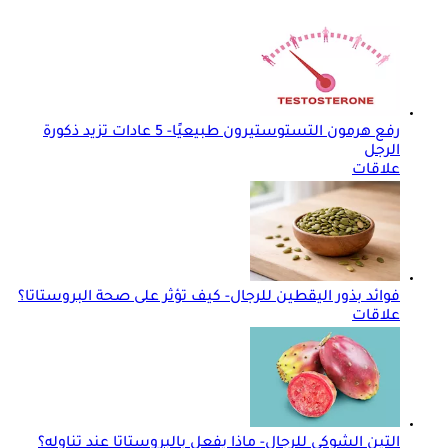
رفع هرمون التستوستيرون طبيعيًا- 5 عادات تزيد ذكورة
الرجل
علاقات
فوائد بذور اليقطين للرجال- كيف تؤثر على صحة البروستاتا؟
علاقات
التين الشوكي للرجال- ماذا يفعل بالبروستاتا عند تناوله؟