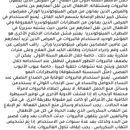
خلال الأشهر الستة الأولى من العلاج ، في المرضى الذين يتلقون
فالبروات ومشتقاته. الأطفال الذين تقل أعمارهم عن عامين
والمرضى الذين يعانون من مرض الميتوكوندريا الوراثي معرضون
بشكل كبير لخطر الإصابة بتسمم الكبد القاتل. يُمنع الاستخدام في
المرضى الذين يعانون من اضطرابات الميتوكوندريا المعروفة وفي
الأطفال الذين تقل أعمارهم عن عامين حيث يشتبه سريريًا في
اضطراب الميتوكوندريا. يعتبر فشل مضادات الاختلاج الأخرى هو
المؤشر الوحيد لاستخدام فالبروات في المرضى الذين تزيد أعمارهم
عن عامين المصابين بمرض ميتوكوندريا وراثي. راقب المرضى عن
كثب وقم بإجراء اختبارات وظائف الكبد قبل العلاج وعلى فترات
متكررة بعد ذلك ، خاصة خلال الأشهر الستة الأولى. يمكن أن
يضعف فالبروات التطور المعرفي للطفل عند استخدامه خلال
الحمل وينتج عنه تشوهات خلقية كبيرة ، خاصة عيوب الأنبوب
العصبي (مثل السنسنة المشقوقة) واضطرابات النمو
العصبي. يُمنع استخدام فالبروات للوقاية من الصداع النصفي عند
النساء الحوامل والنساء في سن الإنجاب اللواتي لا يستخدمن
وسائل منع الحمل الفعالة. لا ينبغي إعطاء فالبروات لامرأة
محتملة الإنجاب إلا إذا فشلت الأدوية الأخرى في توفير السيطرة
الكافية على الأعراض أو كانت غير مقبولة بطريقة أخرى. في مثل
هذه الحالات ، يجب استخدام وسائل منع الحمل الفعالة. تم الإبلاغ
عن التهاب البنكرياس الذي يهدد الحياة في كل من الأطفال
والبالغين الذين يتلقون فالبروات. حدثت الحالات بعد وقت قصير
من البدء وكذلك بعد عدة سنوات من الاستخدام. إذا تم تشخيص
التهاب البنكرياس ، يجب إيقاف تناول الفالبروات عادةً.