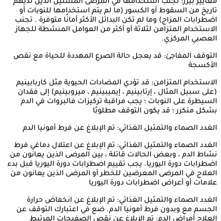
معايير بيرز: تجنب استخدامها في المرضى المسنين الذين لديهم
تاريخ من السقوط أو الكسور (ما لم يتم استخدامها للنوبات أو
اضطرابات المزاج) وما لم تكن البدائل الأكثر أمانًا متوفرة . تجنب
الاستخدام المتزامن لثلاثة أو أكثر من العوامل المنشطة للجهاز
العصبي المركزي.
التوقف المفاجئ: قد يعجل حالة الصرع المهددة للحياة مع نقص
الأكسجة
الاستخدام المتزامن: قد تؤدي المضادات الحيوية مثل كاربابينيم
(على سبيل المثال ، إرتابينيم ، إيميبينيم ، ميروبينيم) إلى فقدان
السيطرة على النوبات ؛ يجب مراقبة تركيزات فالبروات في الدم
بشكل متكرر ؛ قد يكون التوقف مطلوبًا
الغدد الصماء والتمثيل الغذائي: تم الإبلاغ عن فرط أمونيا الدم
الغدد الصماء والتمثيل الغذائي: تم الإبلاغ عن اعتلال دماغي فرط
نشاط الدم ، وبعض الحالات قاتلة ، بين المرضى الذين يعانون من
اضطرابات دورة اليوريا. يجب تقييم اضطرابات دورة اليوريا قبل بدء
العلاج في المرضى المعرضين للخطر أو المرضى الذين يعانون من
علامات أو أعراض اضطرابات دورة اليوريا
الغدد الصماء والتمثيل الغذائي: تم الإبلاغ عن انخفاض حرارة
الجسم مع وبدون فرط أمونيا الدم. ضع في اعتبارك التوقف عن
العلاج أمراض الدم: تم الإبلاغ عن نقص الصفيحات المرتبط