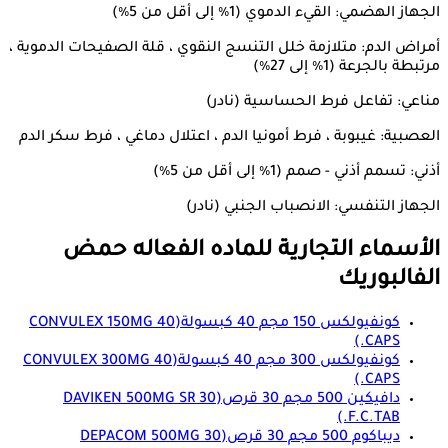
الجهاز الهضمي: القيء الدموي (1٪ إلى أقل من 5٪)
أمراض الدم: متلازمة خلل التنسج النقوي ، قلة الصفيحات الدموية ،
مرتبطة بالجرعة (1٪ إلى 27٪)
مناعي: تفاعل فرط الحساسية (نادر)
العصبية: غيبوبة ، فرط أمونيا الدم ، اعتلال دماغي ، فرط سكر الدم
أذني: تسمم أذني - صمم (1٪ إلى أقل من 5٪)
الجهاز التنفسي: الانصباب الجنبي (نادر)
الأسماء التجارية للماده الفعاله
حمض
الفالبوريك
كونفيولكس 150 مجم 40 كبسولة
(CONVULEX 150MG 40
CAPS.)
كونفيولكس 300 مجم 40 كبسولة
(CONVULEX 300MG 40
CAPS.)
دافيكين 500 مجم 30 قرص
(DAVIKEN 500MG SR 30
F.C.TAB.)
ديباكوم 500 مجم 30 قرص
(DEPACOM 500MG 30