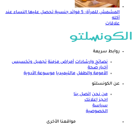
المشمش للمرأة- 5 فوائد جنسية تحصل عليها النساء عند
أكله
علاقات
روابط سريعة
نصائح وارشادات
أمراض مزمنة
تجميل وتخسيس
أخبار صحة
الأمومة والطفل
مالتيميديا
موسوعة الأدوية
عن الكونسلتو
من نحن
اتصل بنا
احجز إعلانك
سياسة
الخصوصية
مواقعنا الأخرى