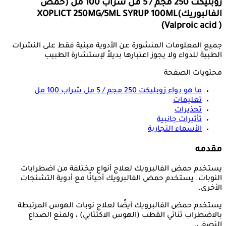
زوبليكت 250 مجم / 5 مل شراب 100 مل (حمض
الفالبوريك)
XOPLICT 250MG/5ML SYRUP 100ML
(Valproic acid )
جميع المعلومات المنشورة عن الأدوية مبنية فقط على النشرات
الطبية للدواء ولا يجوز اعتبارها بديلاً لإستشارة الطبيب
محتويات الصفحة
ما هو دواء
زوبليكت 250 مجم / 5 مل شراب 100 مل
تعليمات
تحذيرات
تأثيرات جانبية
الأسماء التجارية
مقدمه
يستخدم حمض الفالبرويك لعلاج أنواع مختلفة من اضطرابات
النوبات. يستخدم حمض الفالبرويك أحيانًا مع أدوية التشنجات
الأخرى.
يستخدم حمض الفالبرويك أيضًا لعلاج نوبات الهوس المرتبطة
بالاضطراب ثنائي القطب (الهوس الاكتئابي) ، ولمنع الصداع
النصفي.