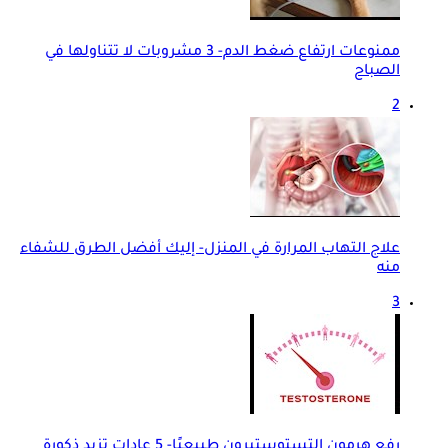
ممنوعات ارتفاع ضغط الدم- 3 مشروبات لا تتناولها في
الصباح
2
علاج التهاب المرارة في المنزل- إليك أفضل الطرق للشفاء
منه
3
رفع هرمون التستوستيرون طبيعيًا- 5 عادات تزيد ذكورة