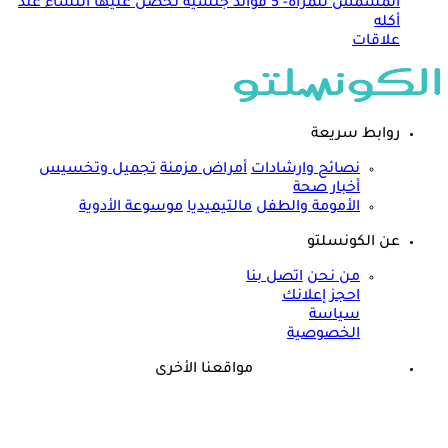
المشمش للمرأة- 5 فوائد جنسية تحصل عليها النساء عند
أكله
علاقات
روابط سريعة
نصائح وارشادات
أمراض مزمنة
تجميل وتخسيس
أخبار صحة
الأمومة والطفل
مالتيميديا
موسوعة الأدوية
عن الكونسلتو
من نحن
اتصل بنا
احجز إعلانك
سياسة
الخصوصية
مواقعنا الأخرى