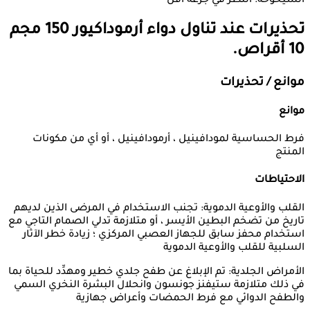
الشيخوخة: النظر في جرعة أقل
تحذيرات عند تناول دواء
أرموداكيور 150 مجم
10 أقراص.
موانع / تحذيرات
موانع
فرط الحساسية لمودافينيل ، أرمودافينيل ، أو أي من مكونات
المنتج
الاحتياطات
القلب والأوعية الدموية: تجنب الاستخدام في المرضى الذين لديهم
تاريخ من تضخم البطين الأيسر ، أو متلازمة تدلي الصمام التاجي مع
استخدام محفز سابق للجهاز العصبي المركزي ؛ زيادة خطر الآثار
السلبية للقلب والأوعية الدموية
الأمراض الجلدية: تم الإبلاغ عن طفح جلدي خطير ومهدِّد للحياة بما
في ذلك متلازمة ستيفنز جونسون وانحلال البشرة النخري السمي
والطفح الدوائي مع فرط الحمضات وأعراض جهازية