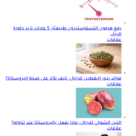
رفع هرمون التستوستيرون طبيعيًا- 5 عادات تزيد ذكورة
الرجل
علاقات
فوائد بذور اليقطين للرجال- كيف تؤثر على صحة البروستاتا؟
علاقات
التين الشوكي للرجال- ماذا يفعل بالبروستاتا عند تناوله؟
علاقات