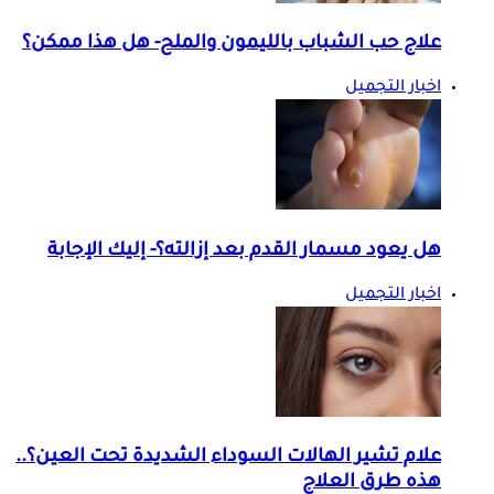
علاج حب الشباب بالليمون والملح- هل هذا ممكن؟
اخبار التجميل
هل يعود مسمار القدم بعد إزالته؟- إليك الإجابة
اخبار التجميل
علام تشير الهالات السوداء الشديدة تحت العين؟..
هذه طرق العلاج