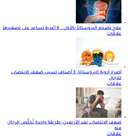
علاج تضخم البروستاتا بالأكل.. 6 أغذية تساعد على تصغيرها
علاقات
أضرار أدوية البروستاتا- 3 أصناف تسبب ضعف الانتصاب
للرجال
علاقات
ضعف الانتصاب بعد الأربعين- طريقة واحدة تُخلِّص الرجال
منه
علاقات