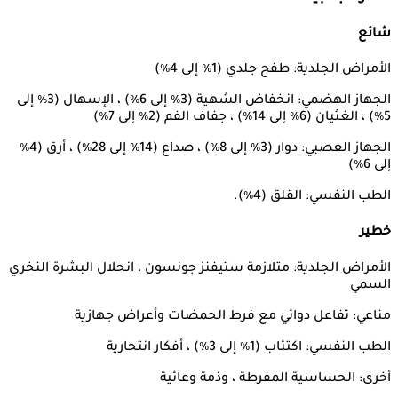
شائع
الأمراض الجلدية: طفح جلدي (1٪ إلى 4٪)
الجهاز الهضمي: انخفاض الشهية (3٪ إلى 6٪) ، الإسهال (3٪ إلى
5٪) ، الغثيان (6٪ إلى 14٪) ، جفاف الفم (2٪ إلى 7٪)
الجهاز العصبي: دوار (3٪ إلى 8٪) ، صداع (14٪ إلى 28٪) ، أرق (4٪
إلى 6٪)
الطب النفسي: القلق (4٪).
خطير
الأمراض الجلدية: متلازمة ستيفنز جونسون ، انحلال البشرة النخري
السمي
مناعي: تفاعل دوائي مع فرط الحمضات وأعراض جهازية
الطب النفسي: اكتئاب (1٪ إلى 3٪) ، أفكار انتحارية
أخرى: الحساسية المفرطة ، وذمة وعائية