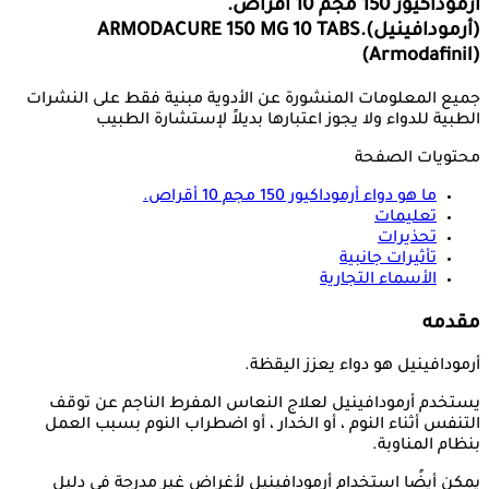
أرموداكيور 150 مجم 10 أقراص.
(أرمودافينيل)
ARMODACURE 150 MG 10 TABS.
(Armodafinil)
جميع المعلومات المنشورة عن الأدوية مبنية فقط على النشرات
الطبية للدواء ولا يجوز اعتبارها بديلاً لإستشارة الطبيب
محتويات الصفحة
ما هو دواء
أرموداكيور 150 مجم 10 أقراص.
تعليمات
تحذيرات
تأثيرات جانبية
الأسماء التجارية
مقدمه
أرمودافينيل هو دواء يعزز اليقظة.
يستخدم أرمودافينيل لعلاج النعاس المفرط الناجم عن توقف
التنفس أثناء النوم ، أو الخدار ، أو اضطراب النوم بسبب العمل
بنظام المناوبة.
يمكن أيضًا استخدام أرمودافينيل لأغراض غير مدرجة في دليل