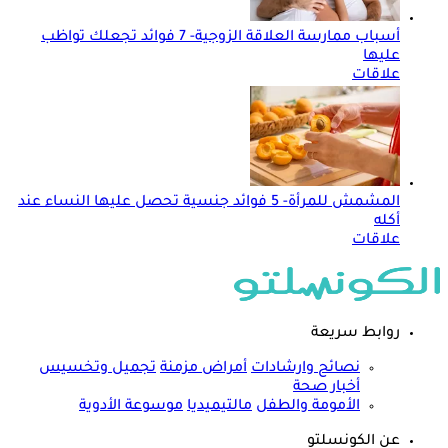
أسباب ممارسة العلاقة الزوجية- 7 فوائد تجعلك تواظب
عليها
علاقات
المشمش للمرأة- 5 فوائد جنسية تحصل عليها النساء عند
أكله
علاقات
روابط سريعة
نصائح وارشادات
أمراض مزمنة
تجميل وتخسيس
أخبار صحة
الأمومة والطفل
مالتيميديا
موسوعة الأدوية
عن الكونسلتو