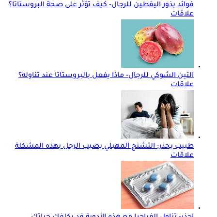
فوائد بذور اليقطين للرجال- كيف تؤثر على صحة البروستاتا؟
علاقات
التين الشوكي للرجال- ماذا يفعل بالبروستاتا عند تناوله؟
علاقات
طبيب يحذر: التشنج المهبلي يصيب الرجل بهذه المشكلة
علاقات