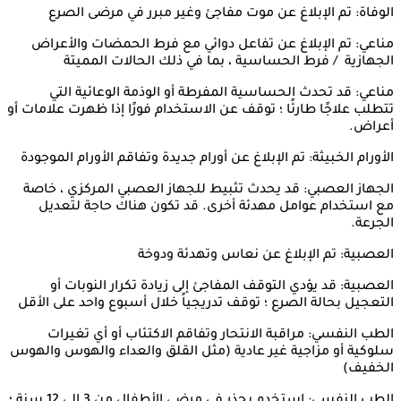
الوفاة: تم الإبلاغ عن موت مفاجئ وغير مبرر في مرضى الصرع
مناعي: تم الإبلاغ عن تفاعل دوائي مع فرط الحمضات والأعراض
الجهازية / فرط الحساسية ، بما في ذلك الحالات المميتة
مناعي: قد تحدث الحساسية المفرطة أو الوذمة الوعائية التي
تتطلب علاجًا طارئًا ؛ توقف عن الاستخدام فورًا إذا ظهرت علامات أو
أعراض.
الأورام الخبيثة: تم الإبلاغ عن أورام جديدة وتفاقم الأورام الموجودة
الجهاز العصبي: قد يحدث تثبيط للجهاز العصبي المركزي ، خاصة
مع استخدام عوامل مهدئة أخرى. قد تكون هناك حاجة لتعديل
الجرعة.
العصبية: تم الإبلاغ عن نعاس وتهدئة ودوخة
العصبية: قد يؤدي التوقف المفاجئ إلى زيادة تكرار النوبات أو
التعجيل بحالة الصرع ؛ توقف تدريجياً خلال أسبوع واحد على الأقل
الطب النفسي: مراقبة الانتحار وتفاقم الاكتئاب أو أي تغيرات
سلوكية أو مزاجية غير عادية (مثل القلق والعداء والهوس والهوس
الخفيف)
الطب النفسي: استخدم بحذر في مرضى الأطفال من 3 إلى 12 سنة ؛