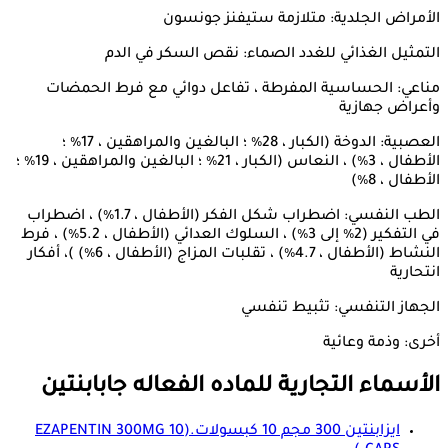
الأمراض الجلدية: متلازمة ستيفنز جونسون
التمثيل الغذائي للغدد الصماء: نقص السكر في الدم
مناعي: الحساسية المفرطة ، تفاعل دوائي مع فرط الحمضات
وأعراض جهازية
العصبية: الدوخة (الكبار ، 28٪ ؛ البالغين والمراهقين ، 17٪ ؛
الأطفال ، 3٪) ، النعاس (الكبار ، 21٪ ؛ البالغين والمراهقين ، 19٪ ؛
الأطفال ، 8٪)
الطب النفسي: اضطراب شكل الفكر (الأطفال ، 1.7٪) ، اضطراب
في التفكير (2٪ إلى 3٪) ، السلوك العدائي (الأطفال ، 5.2٪) ، فرط
النشاط (الأطفال ، 4.7٪) ، تقلبات المزاج (الأطفال ، 6٪) )، أفكار
انتحارية
الجهاز التنفسي: تثبيط تنفسي
أخرى: وذمة وعائية
الأسماء التجارية للماده الفعاله
جابابنتين
ايزابنتين 300 مجم 10 كبسولات.
(EZAPENTIN 300MG 10