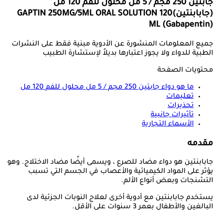
جابتين 250 مجم / 5 مل محلول للفم 120 مل
(جابابنتين)
GAPTIN 250MG/5ML ORAL SOLUTION 120
ML (Gabapentin)
جميع المعلومات المنشورة عن الأدوية مبنية فقط على النشرات
الطبية للدواء ولا يجوز اعتبارها بديلاً لإستشارة الطبيب
محتويات الصفحة
ما هو دواء
جابتين 250 مجم / 5 مل محلول للفم 120 مل
تعليمات
تحذيرات
تأثيرات جانبية
الأسماء التجارية
مقدمه
جابابنتين هو دواء مضاد للصرع ، ويسمى أيضًا مضاد الاختلاج. وهو
يؤثر على المواد الكيميائية والأعصاب في الجسم التي تسبب
التشنجات وبعض أنواع الألم.
يستخدم جابابنتين مع أدوية أخرى لعلاج النوبات الجزئية لدى
البالغين والأطفال بعمر 3 سنوات على الأقل.