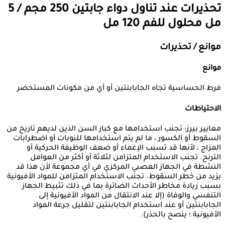
تحذيرات عند تناول دواء
جابتين 250 مجم / 5
مل محلول للفم 120 مل
موانع / تحذيرات
موانع
فرط الحساسية تجاه الجابابنتين أو أي من مكونات المستحضر
الاحتياطات
معايير بيرز: تجنب استخدامها مع كبار السن الذين لديهم تاريخ من
السقوط أو الكسور ، ما لم يتم استخدامها للنوبات أو اضطرابات
المزاج ، لأنها قد تسبب الإغماء أو ضعف الوظيفة الحركية أو
الترنح. تجنب الاستخدام المتزامن لثلاثة أو أكثر من العوامل
النشطة في الجهاز العصبي المركزي في أي مجموعة لأن هذا قد
يزيد من خطر السقوط. تجنب الاستخدام المتزامن للمواد الأفيونية
بسبب زيادة مخاطر الأحداث الضائرة بما في ذلك تثبيط الجهاز
التنفسي والوفاة (إلا عند الانتقال من المواد الأفيونية إلى
الجابابنتين أو عند استخدام الجابابنتين لتقليل جرعة المواد
الأفيونية ؛ ينصح بالحذر).