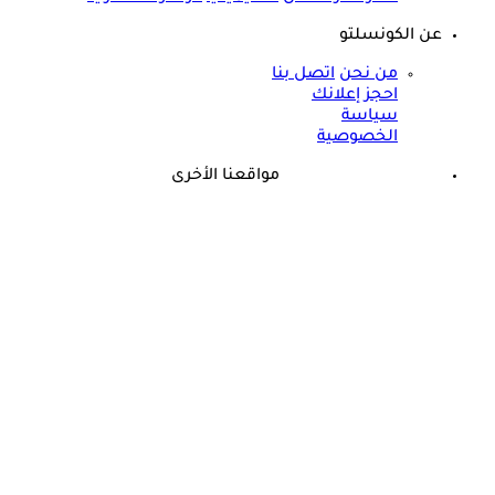
عن الكونسلتو
من نحن
اتصل بنا
احجز إعلانك
سياسة
الخصوصية
مواقعنا الأخرى
©
جميع الحقوق محفوظة لدى شركة جيميناي ميديا
حسام موافي: عدم علاج الكوليسترول خطر على شرايين هذا عضو