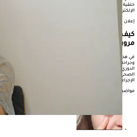
خلقية في الشبكية أو العصب البصري، واستخدام الأجهزة
الإلكترونية كثيرا بدون راحة، ما يسبب ضعف في النظر مع الوقت.
إعلان
كيف تحمي نفسك من أمراض العيون مع
مرور السن.
في هذا الشأن، أكد الدكتور محمد رضا عبد الباسط، أخصائي طب
وجراحة العيون، أن أهم خطوة للحفاظ على العيون هي الكشف
الدوري على العين، خاصة بعد سن الأربعين، ناصحًا باتباع الأكل
الصحي، وممارسة الرياضة، والبعد عن التدخين، منوهًا بأن كل هذه
الإجراءات الوقائية تصنع فارق كبير في الحفاظ على صحة العين.
مواضيع ذات صلة