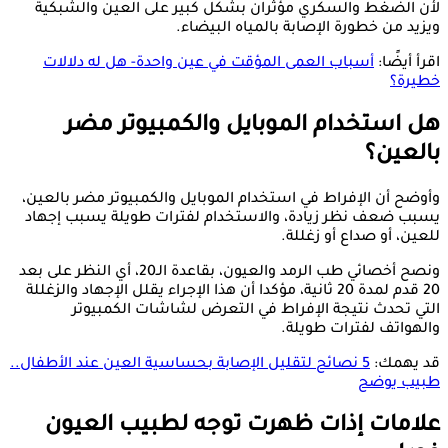
لأن الضغط والسكري مؤثران بشكل كبير على العين والشبكية
ويزيد من خطورة الإصابة بالمياه البيضاء.
اقرأ أيضًا:
أسباب العمى المؤقت في عين واحدة- هل له دلالات
خطيرة؟
هل استخدام الموبايل والكمبيوتر مضر
بالعين؟
وأوضح أن الإفراط في استخدام الموبايل والكمبيوتر مضر بالعين،
يسبب ضعف نظر زيادة، والاستخدام لفترات طويلة يسبب إجهاد
للعين، أو صداع أو زغللة.
ونصح أخصائي طب الرمد والعيون، بقاعدة الـ20، أي النظر على بعد
20 قدم لمدة 20 ثانية، مؤكدا أن هذا الإجراء يقلل الإجهاد والزغللة
التي تحدث نتيجة الإفراط في التعرض لشاشات الكمبيوتر
والهواتف لفترات طويلة.
قد يهمك:
5 نصائح لتقليل الإصابة بحساسية العين عند الأطفال..
طبيب يوضح
علامات إذات ظهرت توجه لطبيب العيون