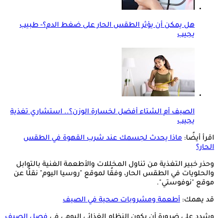
هل يمكن أن يؤثر الطقس الحار على ضغط الدم؟- طبيب
يجيب
الصيف أم الشتاء أفضل لخسارة الوزن؟.. استشاري تغذية
يجيب
اقرأ أيضًا:
ماذا يحدث لجسمك عند شرب القهوة في الطقس
الحار؟
وحذر خبير التغذية من تناول المخللات والأطعمة الغنية بالتوابل
والحلويات في الطقس الحار، وفقًا لموقع "روسيا اليوم" نقلًا عن
موقع "نوفوستي".
قد يهمك:
أطعمة ومشروبات صحية في الصيف
وشدد على ضرورة أن يكون النظام الغذائي اليومي في
فصل الصيف