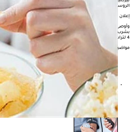
بيرجنيكوف، رئيس قسم التغذية في جامعة التكنولوجيا الحيوية
الروسية.
إعلان
وأوصى أليكسي بالابتعاد عن القهوة في فصل الصيف، واستبدالها
بشرب كمية وفيرة من الماء، تتراوح بين 2.5 و3 لترات، وزيادتها إلى
4 لترات للشخص الرياضي.
مواضيع ذات صلة
ماء جوز الهند أم مشروبات الإلكتروليتات.. أيهما أفضل
للترطيب في الصيف؟