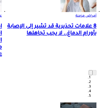
أمراض مزمنة
ع
8 علامات تحذيرية قد تشير إلى الإصابة
ا
بأورام الدماغ.. لا يجب تجاهلها
ا
ا
م
ع