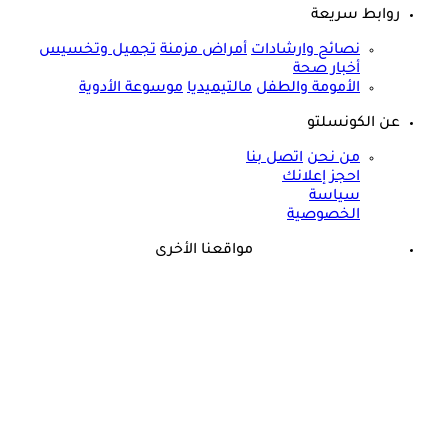
روابط سريعة
نصائح وارشادات
أمراض مزمنة
تجميل وتخسيس
أخبار صحة
الأمومة والطفل
مالتيميديا
موسوعة الأدوية
عن الكونسلتو
من نحن
اتصل بنا
احجز إعلانك
سياسة
الخصوصية
مواقعنا الأخرى
©
جميع الحقوق محفوظة لدى شركة جيميناي ميديا
حسام موافي: عدم علاج الكوليسترول خطر على شرايين هذا عضو