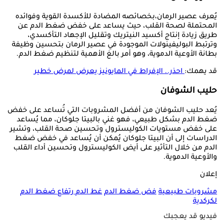
يُعرف عصير الرمان،بخصائصه المضادة للأكسدة القوية وفوائده
المحتملة لصحة القلب، حيث يساعد على خفض ضغط الدم عن
طريق زيادة إنتاج أكسيد النيتريك وتقليل الإجهاد التأكسدي،
وترتبط البوليفينولات الموجودة في عصير الرمان بتحسين وظيفة
بطانة الأوعية الدموية، وهو أمر بالغ الأهمية لتنظيم ضغط الدم.
قد يهمك:
احذر.. الإفراط في المايونيز يعرض لمرض خطير
حليب الشوفان
يُعد حليب الشوفان من أفضل المشروبات التي تُساعد على خفض
ضغط الدم بشكل طبيعي، فهو غني بالبيتا جلوكان، مما يُساعد
على خفض مستويات الكوليسترول وتحسين صحة القلب، وتشير
الدراسات إلى أن البيتا جلوكان يُمكن أن يُساعد في خفض ضغط
الدم من خلال التأثير على أيض الكوليسترول وتحسين أداء القلب
والأوعية الدموية.
إعلان
مشروبات طبيعية
فض ضغط الدم
غط الدم
رتفاع ضغط الدم
لكركدية
فيديو قد يعجبك