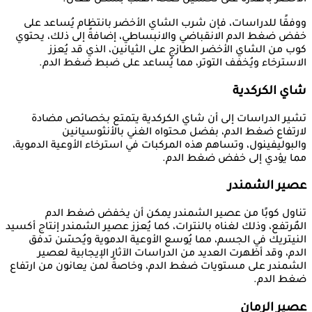
الأخضر بالقدرة على تحسين صحة القلب بشكل فعال.
ووفقًا للدراسات، فإن شرب الشاي الأخضر بانتظام يُساعد على
خفض ضغط الدم الانقباضي والانبساطي، إضافةً إلى ذلك، يحتوي
كوب من الشاي الأخضر الطازج على الثيانين، الذي قد يُعزز
الاسترخاء ويُخفف التوتر، مما يُساعد على ضبط ضغط الدم.
شاي الكركدية
تشير الدراسات إلى أن شاي الكركدية يتمتع بخصائص مضادة
لارتفاع ضغط الدم، بفضل محتواه الغني بالأنثوسيانين
والبوليفينول، وتساهم هذه المركبات في استرخاء الأوعية الدموية،
مما يؤدي إلى خفض ضغط الدم.
عصير الشمندر
تناول كوبًا من عصير الشمندر يمكن أن يخفض ضغط الدم
المٌرتفع، وذلك لغناه بالنترات، كما يُعزز عصير الشمندر إنتاج أكسيد
النيتريك في الجسم، مما يُوسع الأوعية الدموية ويُحسّن تدفق
الدم، وقد أظهرت العديد من الدراسات الآثار الإيجابية لعصير
الشمندر على مستويات ضغط الدم، وخاصةً لمن يعانون من ارتفاع
ضغط الدم.
عصير الرمان