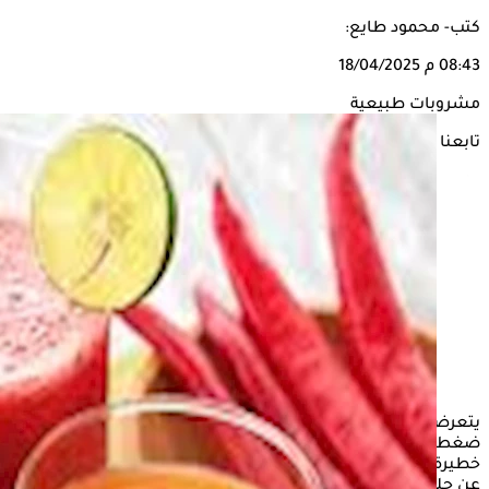
كتب- محمود طايع:
08:43 م
18/04/2025
مشروبات طبيعية
تابعنا على
يتعرض بعض الاشخاص خاصةِ كبار السن من ارتفاع معدلات
ضغط الدم في الليل، وقد يتسبب ذلك في مضاعفات صحية
خطيرة، إذا لم يتم الرعاية الصحيحة، لذا قد يبحث بعض الأشخاص
عن حلول منزلية تساهم في خفض ضغط الدم في المساء.