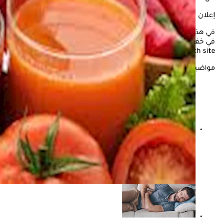
إعلان
في هذا الشأن يستعرض "الكونسلتو" مشروبات يمكن أن تساهم
في خفض ضغط الدم المرتفع سريعًا، وذلك وفقًا لما ذكره موقع
the health site
مواضيع ذات صلة
الصيام الليلي.. هل يساعد على تحسين ضغط الدم والسكر؟
دراسة توضح