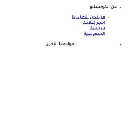
عن الكونسلتو
من نحن
اتصل بنا
احجز إعلانك
سياسة
الخصوصية
مواقعنا الأخرى
©
جميع الحقوق محفوظة لدى شركة جيميناي ميديا
حسام موافي: عدم علاج الكوليسترول خطر على شرايين هذا عضو