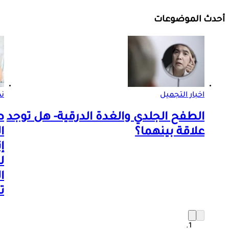
أحدث الموضوعات
اخبار التجميل
ن
الطفح الجلدي والغدة الدرقية- هل توجد
ط
علاقة بينهما؟
ا
إ
ل
ا
ت