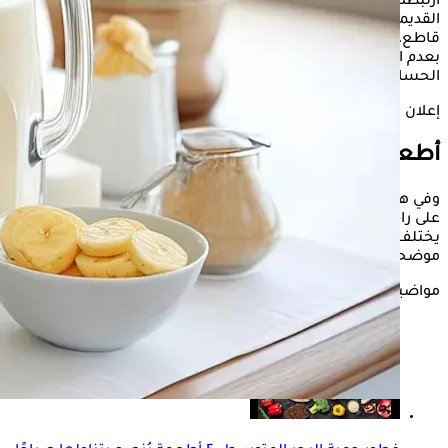
ارتبطت منذ سنوات بالطب التقليدي وبعض أنظمة التغذية
القديمة، وبينما لا يدعم العلم الحديث جميع هذه المعتقدات بشكل
قاطع، فإن بعض التركيبات الغذائية قد تسبب بالفعل شعورا
بعدم الراحة لدى بعض الأشخاص، خاصة أصحاب المعدة
الحساسة.
إعلان
أطعمة لا تتناولها مع الحليب
وفي هذا السياق، قال الدكتور كريم جمال إن بعض الأطعمة قد تؤثر
على راحة الجهاز الهضمي عند تناولها مع الحليب، موضحا أن الأمر
يختلف من شخص لآخر حسب طبيعة الهضم والتحمل الغذائي،
موضحا أن من أبرز هذه الأطعمة:
مواضيع ذات صلة