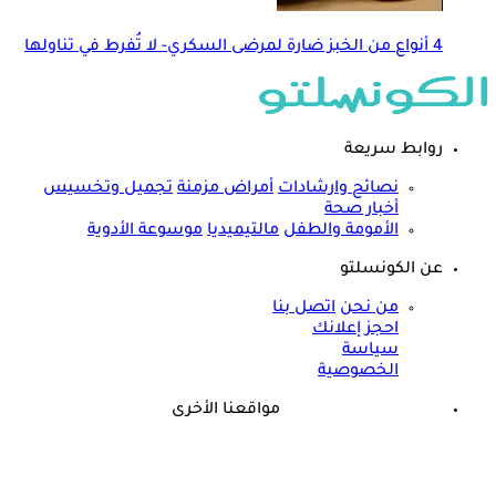
4 أنواع من الخبز ضارة لمرضى السكري- لا تُفرط في تناولها
روابط سريعة
نصائح وارشادات
أمراض مزمنة
تجميل وتخسيس
أخبار صحة
الأمومة والطفل
مالتيميديا
موسوعة الأدوية
عن الكونسلتو
من نحن
اتصل بنا
احجز إعلانك
سياسة
الخصوصية
مواقعنا الأخرى