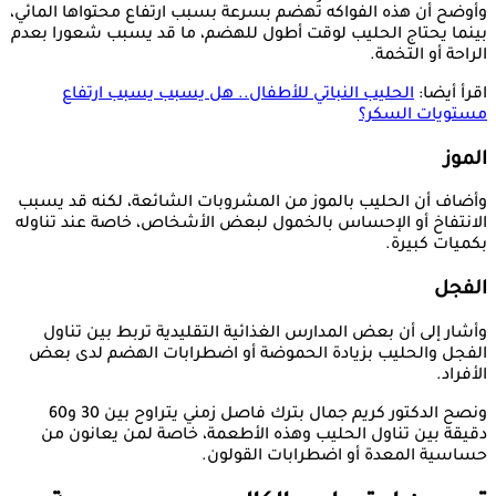
وأوضح أن هذه الفواكه تُهضم بسرعة بسبب ارتفاع محتواها المائي،
بينما يحتاج الحليب لوقت أطول للهضم، ما قد يسبب شعورا بعدم
الراحة أو التخمة.
اقرأ أيضا:
الحليب النباتي للأطفال.. هل يسبب يسبب ارتفاع
مستويات السكر؟
الموز
وأضاف أن الحليب بالموز من المشروبات الشائعة، لكنه قد يسبب
الانتفاخ أو الإحساس بالخمول لبعض الأشخاص، خاصة عند تناوله
بكميات كبيرة.
الفجل
وأشار إلى أن بعض المدارس الغذائية التقليدية تربط بين تناول
الفجل والحليب بزيادة الحموضة أو اضطرابات الهضم لدى بعض
الأفراد.
ونصح الدكتور كريم جمال بترك فاصل زمني يتراوح بين 30 و60
دقيقة بين تناول الحليب وهذه الأطعمة، خاصة لمن يعانون من
حساسية المعدة أو اضطرابات القولون.