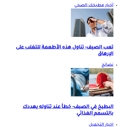
أخبار مطبخك الصحي
تعب الصيف- تناول هذه الأطعمة للتغلب على
الإرهاق
نصائح
البطيخ في الصيف- خطأ عند تناوله يهددك
بالتسمم الغذائي
اخبار التجميل