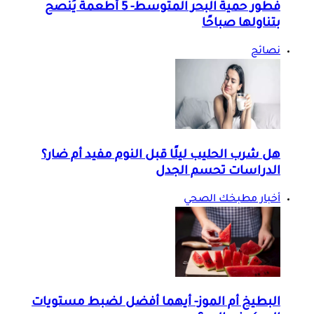
فطور حمية البحر المتوسط- 5 أطعمة يُنصح
بتناولها صباحًا
نصائح
هل شرب الحليب ليلًا قبل النوم مفيد أم ضار؟
الدراسات تحسم الجدل
أخبار مطبخك الصحي
البطيخ أم الموز- أيهما أفضل لضبط مستويات