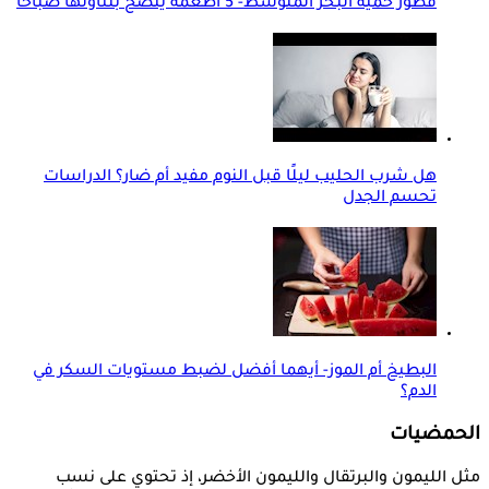
فطور حمية البحر المتوسط- 5 أطعمة يُنصح بتناولها صباحًا
هل شرب الحليب ليلًا قبل النوم مفيد أم ضار؟ الدراسات
تحسم الجدل
البطيخ أم الموز- أيهما أفضل لضبط مستويات السكر في
الدم؟
الحمضيات
مثل الليمون والبرتقال والليمون الأخضر، إذ تحتوي على نسب