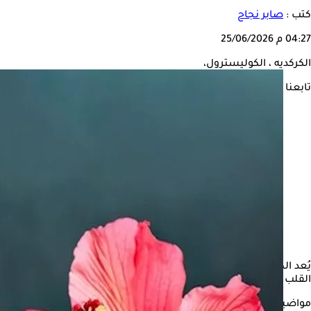
كتب :
صابر نجاح
04:27 م
25/06/2026
الكركديه ، الكوليسترول،
تابعنا على
يُعد الكركديه من أشهر المشروبات العشبية التي تحظى بشعبية كبيرة
القلب وخفض مستويات الكوليسترول.
مواضيع ذات صلة