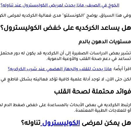
الخوخ في الصيف- ماذا يحدث لمريض الكوليسترول عند تناوله؟
وفي هذا السياق، يوضح "الكونسلتو" مدى فعالية الكركديه لمرضى الكوليستر
هل يساعد الكركديه على خفض الكوليسترول؟
مستويات الدهون بالدم
تشير بعض الدراسات الصغيرة إلى أن الكركديه قد يكون له دور محتمل
تساعد في دعم صحة القلب والأوعية الدموية.
اقرأ أيضًا:
ماذا يحدث للقلب والجهاز الهضمي عند شرب الكركديه؟
لكن حتى الآن، لا توجد أدلة علمية كافية تؤكد فعاليته بشكل قاطع ف
فوائد محتملة لصحة القلب
ارتبط الكركديه في بعض الأبحاث بالمساعدة على خفض ضغط الدم لدى 
أو للعلاجات الطبية المعتمدة.
هل يمكن لمرضى
الكوليسترول
تناوله؟