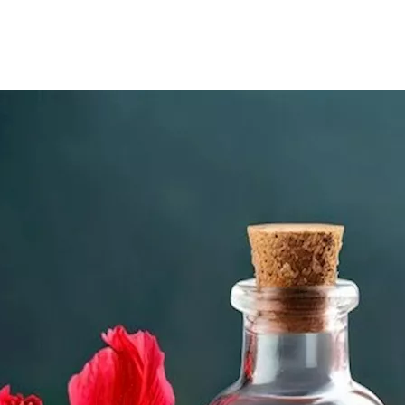
، نظرًا لمذاقه المميز واحتوائه على مضادات الأكسدة. كما يربطه 