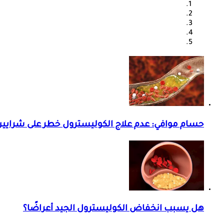
حسام موافي: عدم علاج الكوليسترول خطر على شرايي
هل يسبب انخفاض الكوليسترول الجيد أعراضًا؟