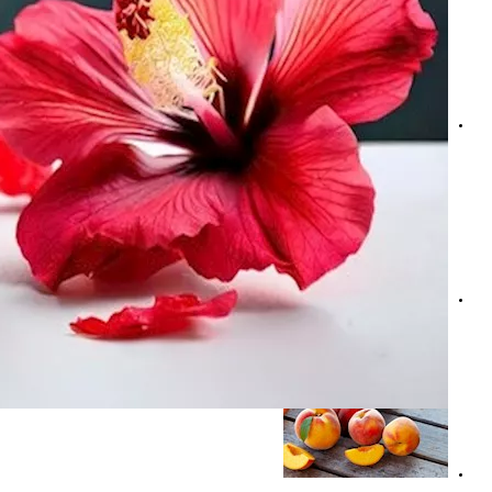
دراسة حديثة: أدوية الكوليسترول قد تساهم في زيادة آلام العض
طبيب يوصي بهذا الجبن: الأفضل للضغط والسكر والكوليسترو