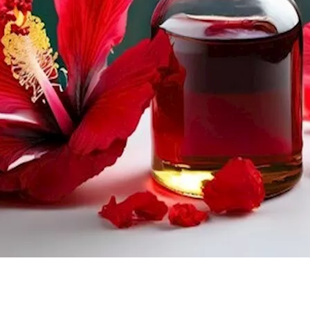
لات
ل