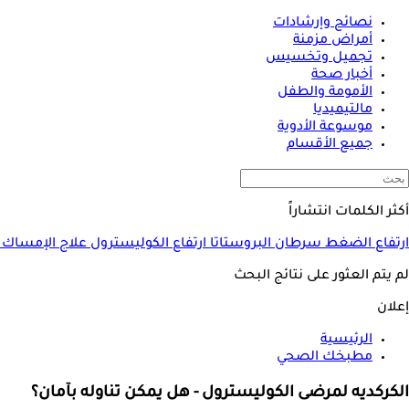
نصائح وإرشادات
أمراض مزمنة
تجميل وتخسيس
أخبار صحة
الأمومة والطفل
مالتيميديا
موسوعة الأدوية
جميع الأقسام
أكثر الكلمات انتشاراً
ارتفاع الضغط
سرطان البروستاتا
ارتفاع الكوليسترول
علاج الإمساك
لم يتم العثور على نتائج البحث
إعلان
الرئيسية
مطبخك الصحي
الكركديه لمرضى الكوليسترول - هل يمكن تناوله بآمان؟