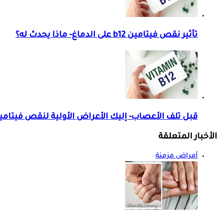
تأثير نقص فيتامين b12 على الدماغ- ماذا يحدث له؟
قبل تلف الأعصاب- إليك الأعراض الأولية لنقص فيتامين B12 بالج
الأخبار المتعلقة
أمراض مزمنة