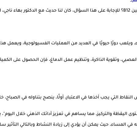
لكن السؤال الذي يطرحه الكثيرون هو: ما هو أفضل وقت لتناول فيتامين B12؟ للإجابة على هذا السؤال،
قابلة للذوبان في الماء، ويلعب دورًا حيويًا في العديد من العمليات الفسيولوج
ت محدد لتناول فيتامين B12، ولكن هناك بعض النقاط التي يجب أخذها في الاعتبار، أولًا، ينصح 