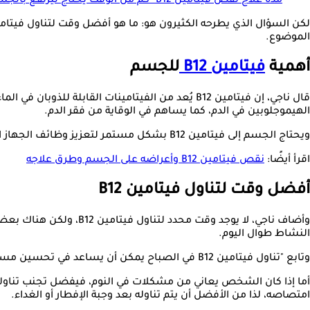
مدة علاج نقص فيتامين B12- كم من الوقت يحتاج ليرتفع بالجسم؟
الموضوع.
أهمية
فيتامين B12
للجسم
قال ناجي، إن فيتامين B12 يُعد من الفيتامينات ال
الهيموجلوبين في الدم، كما يساهم في الوقاية من فقر الدم.
ويحتاج الجسم إلى فيتامين B12 بشكل مستمر لتعزيز وظائف الجهاز العصبي، وتقوية الذاكرة، وتنظيم عمل الدماغ، فإن الحصول على الكمية المناسبة منه أمر بالغ الأهمية.
اقرأ أيضًا:
نقص فيتامين B12 وأعراضه على الجسم وطرق علاجه
أفضل وقت لتناول فيتامين B12
وأضاف ناجي، لا يوجد وق
النشاط طوال اليوم.
وتابع "تناول فيتامين B12 في الصباح يمكن أن يساعد في تحسين مستوى اليقظة والتركيز، مما يساهم في تعزيز أدائك الذهني خلال اليوم"، يقول الدكتور بهاء.
امتصاصه، لذا من الأفضل أن يتم تناوله بعد وجبة الإفطار أو الغداء.