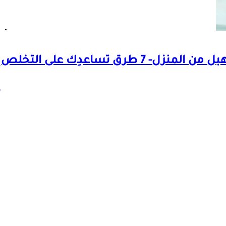
علاج حكة المهبل من المنزل- 7 طرق تساعدِك على التخلص