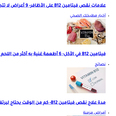
علامات نقص فيتامين B12 على الأظافر- 9 أعراض لا تتجاهلها
أخبار مطبخك الصحي
فيتامين B12 في الأكل- 6 أطعمة غنية به أكثر من اللحم البقري
نصائح
مدة علاج نقص فيتامين B12- كم من الوقت يحتاج ليرتفع بالجسم؟
أمراض مزمنة