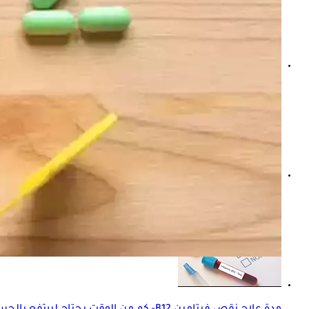
علامات نقص فيتامين B12 على الأظافر- 9 أعراض لا تتجاهلها
فيتامين B12 في الأكل- 6 أطعمة غنية به أكثر من اللحم البقري