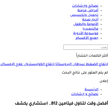
نصائح وإرشادات
أمراض مزمنة
تجميل وتخسيس
أخبار صحة
الأمومة والطفل
مالتيميديا
موسوعة الأدوية
جميع الأقسام
أكثر الكلمات انتشاراً
ارتفاع الضغط
سرطان البروستاتا
ارتفاع الكوليسترول
علاج الإمساك
لم يتم العثور على نتائج البحث
إعلان
الرئيسية
نصائح و إرشادات
أفضل وقت لتناول فيتامين B12.. استشاري يكشف