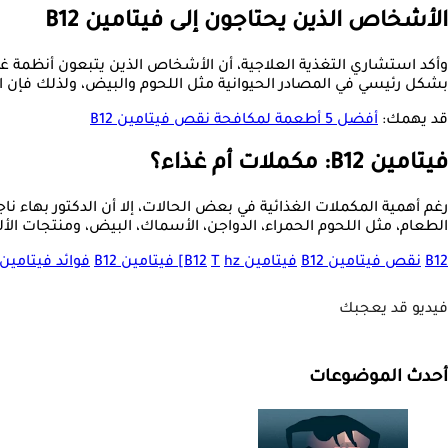
الأشخاص الذين يحتاجون إلى فيتامين B12
بشكل رئيسي في المصادر الحيوانية مثل اللحوم والبيض، ولذلك فإن النباتيين قد يحتاجون إلى مكملات 
قد يهمك:
أفضل 5 أطعمة لمكافحة نقص فيتامين B12‎
فيتامين B12: مكملات أم غذاء؟
الطعام، مثل اللحوم الحمراء، الدواجن، الأسماك، البيض، ومنتجات ال
B12
نقص فيتامين B12
فيتامين B12
hz] فيتامين B12
T
فوائد فيتامين B12
فيديو قد يعجبك
أحدث الموضوعات