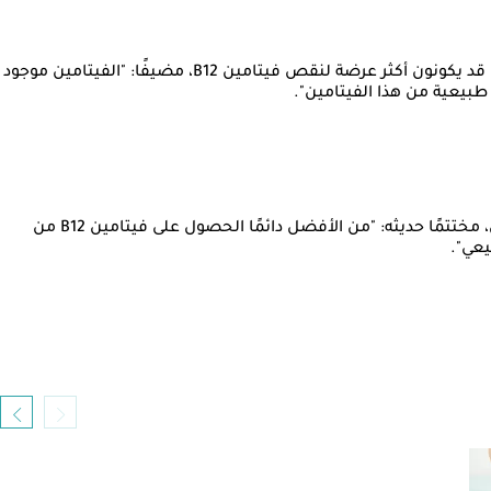
وأكد استشاري التغذية العلاجية، أن الأشخاص الذين يتبعون أنظمة غذائية نباتية أو أولئك الذين يعانون من مشاكل في امتصاص الفيتامين قد يكونون أكثر عرضة لنقص فيتامين B12، مضيفًا: "الفيتامين موجود
رغم أهمية المكملات الغذائية في بعض الحالات، إلا أن الدكتور بهاء ناجي ينصح دائمًا بالحصول على الفيتامين من مصادره الطبيعية إذا أمكن، مختتمًا حديثه: "من الأفضل دائمًا الحصول على فيتامين B12 من
يعي".