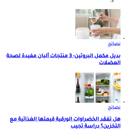
نصائح
بديل مكمل البروتين- 3 منتجات ألبان مفيدة لصحة
العضلات
نصائح
هل تفقد الخضراوات الورقية قيمتها الغذائية مع
التخزين؟ دراسة تجيب