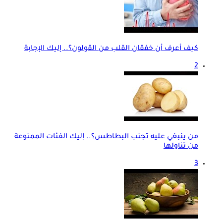
كيف أعرف أن خفقان القلب من القولون؟.. إليك الإجابة
2
من ينبغي عليه تجنب البطاطس؟.. إليك الفئات الممنوعة
من تناولها
3