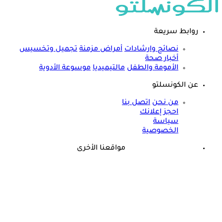
روابط سريعة
نصائح وارشادات
أمراض مزمنة
تجميل وتخسيس
أخبار صحة
الأمومة والطفل
مالتيميديا
موسوعة الأدوية
عن الكونسلتو
من نحن
اتصل بنا
احجز إعلانك
سياسة
الخصوصية
مواقعنا الأخرى
©
جميع الحقوق محفوظة لدى شركة جيميناي ميديا