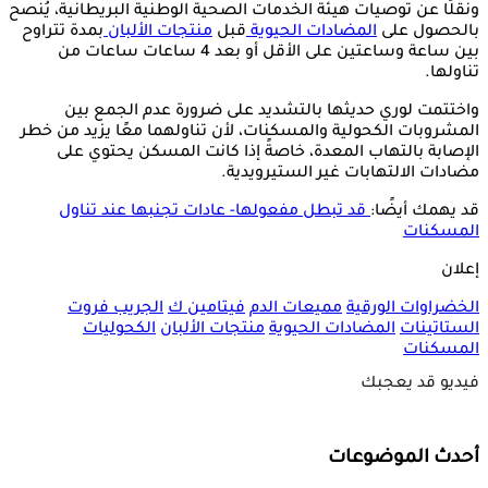
ونقلًا عن توصيات هيئة الخدمات الصحية الوطنية البريطانية، يُنصح
بالحصول على
المضادات الحيوية
قبل
منتجات الألبان
بمدة تتراوح
بين ساعة وساعتين على الأقل أو بعد 4 ساعات ساعات من
تناولها.
واختتمت لوري حديثها بالتشديد على ضرورة عدم الجمع بين
المشروبات الكحولية والمسكنات، لأن تناولهما معًا يزيد من خطر
الإصابة بالتهاب المعدة، خاصةً إذا كانت المسكن يحتوي على
مضادات الالتهابات غير الستيرويدية.
قد يهمك أيضًا:
قد تبطل مفعولها- عادات تجنبها عند تناول
المسكنات
إعلان
الخضراوات الورقية
مميعات الدم
فيتامين ك
الجريب فروت
الستاتينات
المضادات الحيوية
منتجات الألبان
الكحوليات
المسكنات
فيديو قد يعجبك
أحدث الموضوعات