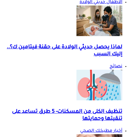
الأطفال حديثي الولادة
لماذا يحصل حديثي الولادة على حقنة فيتامين ك؟..
إليك السبب
نصائح
تنظيف الكلى من المسكنات- 5 طرق تساعد على
تنقيتها وحمايتها
أخبار مطبخك الصحي