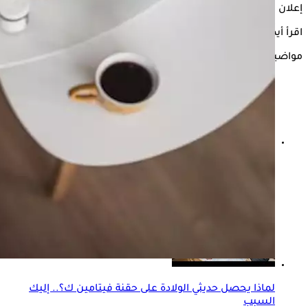
إعلان
اقرأ أيضًا:
تقلل من فعاليتها- 4 أخطاء نرتكبها عند تناول الأدوية
مواضيع ذات صلة
ماذا يحدث لصحة الأمعاء بعد تناول المضادات الحيوية؟..
طبيبة توضح
لماذا يحصل حديثي الولادة على حقنة فيتامين ك؟.. إليك
السبب