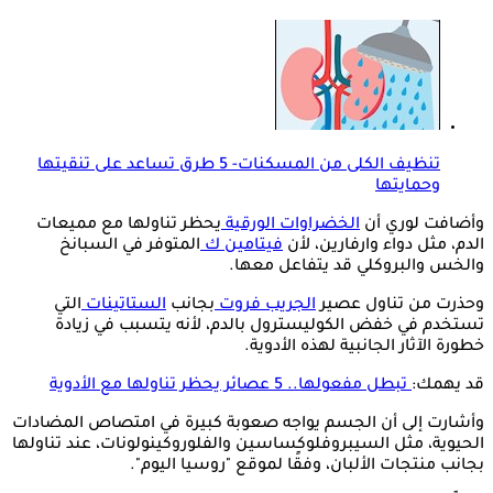
تنظيف الكلى من المسكنات- 5 طرق تساعد على تنقيتها
وحمايتها
وأضافت لوري أن
الخضراوات الورقية
يحظر تناولها مع مميعات
الدم، مثل دواء وارفارين، لأن
فيتامين ك
المتوفر في السبانخ
والخس والبروكلي قد يتفاعل معها.
وحذرت من تناول عصير
الجريب فروت
بجانب
الستاتينات
التي
تستخدم في خفض الكوليسترول بالدم، لأنه يتسبب في زيادة
خطورة الآثار الجانبية لهذه الأدوية.
قد يهمك:
تبطل مفعولها.. 5 عصائر يحظر تناولها مع الأدوية
وأشارت إلى أن الجسم يواجه صعوبة كبيرة في امتصاص المضادات
الحيوية، مثل السيبروفلوكساسين والفلوروكينولونات، عند تناولها
بجانب منتجات الألبان، وفقًا لموقع "روسيا اليوم".