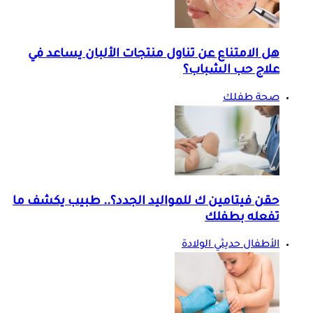
هل الامتناع عن تناول منتجات الألبان يساعد في
علاج حب الشباب؟
صحة طفلك
حقن فيتامين ك للمواليد الجدد؟.. طبيب يكشف ما
تفعله بطفلك
الأطفال حديثي الولادة