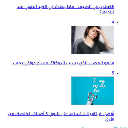
الكمثرى في الصيف.. ماذا يحدث في الكبد الدهني عند
تناولها؟
4
ما هو العصب الذي يسبب الدوخة؟- حسام موافي يجيب
5
أفضل فيتامينات تساعد على النوم- 6 أصناف تخلصك من
الأرق