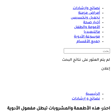
نصائح وإرشادات
أمراض مزمنة
تجميل وتخسيس
أخبار صحة
الأمومة والطفل
مالتيميديا
موسوعة الأدوية
جميع الأقسام
لم يتم العثور على نتائج البحث
إعلان
الرئيسية
نصائح و إرشادات
احذر- هذه الأطعمة والمشروبات تبطل مفعول الأدوية