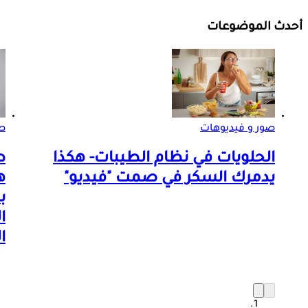
أحدث الموضوعات
صور و فيديوهات
صو
الحلويات في نظام الطيبات- هكذا
ط
يدمرك السكر في صمت "فيديو"
ه
ب
ا
ا