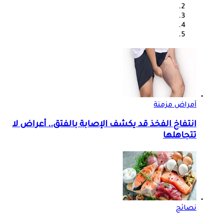
أمراض مزمنة
انتفاخ الفخذ قد يكشف الإصابة بالفتق.. أعراض لا
تتجاهلها
نصائح