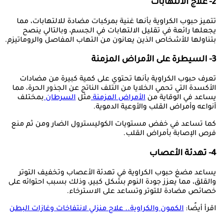
2- علاج الالتهابات
تتميز حبوب الكراوية بأنها غنية بمركبات مضادة للالتهابات، مما
يجعلها رائعة في تقليل الالتهابات في الجسم، وبالتالي ينصح
بتناولها للأشخاص الذين يعانون من التهاب المفاصل والروماتيزم.
3- السيطرة على الأمراض المزمنة
تعرف حبوب الكراوية بأنها تحتوي على كمية كبيرة من مضادات
الأكسدة التي تحمي الخلايا من التلف الناتج عن الجذور الحرة، مما
يساعد في الوقاية من
الأمراض المزمنة
مثل
السرطان
بمختلف
أنواعه وأمراض القلب والأوعية الدموية.
كما تساعد في خفض مستويات الكوليسترول الضار ومن ثم منع
فرص الإصابة بأمراض القلب.
4- تهدئة الأعصاب
يساعد مضغ حبوب الكراوية في تهدئة الأعصاب وتخفيف التوتر
والقلق، مما يعزز جودة النوم بشكل كبير، وذلك بسبب احتوائه على
خصائص مضادة للتوتر وتساعد على الاسترخاء.
اقرأ أيضًا:
الكمون والكراوية.. علاج منزلي لانتفاخات وغازات البطن