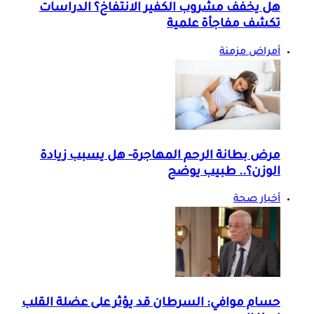
هل يخفف مشروب الكفير الانتفاخ؟ الدراسات
تكشف مفاجأة علمية
أمراض مزمنة
مرض بطانة الرحم المهاجرة- هل يسبب زيادة
الوزن؟.. طبيب يوضح
أخبار صحة
حسام موافي: السرطان قد يؤثر على عضلة القلب