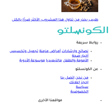
طبيب يحذر من تناول هذا المشروب: الأكثر ضررًا بالكلى
روابط سريعة
نصائح وارشادات
أمراض مزمنة
تجميل وتخسيس
أخبار صحة
الأمومة والطفل
مالتيميديا
موسوعة الأدوية
عن الكونسلتو
من نحن
اتصل بنا
احجز إعلانك
سياسة
الخصوصية
مواقعنا الأخرى