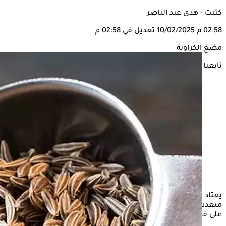
كتبت - هدى عبد الناصر
02:58 م
10/02/2025
تعديل في 02:58 م
مضغ الكراوية
تابعنا على
يعتاد بعض الأشخاص على تناول شاي الكراوية باعتباره يقدم فوائد
متعددة للجسم دون الانتباه إلى حبوب الكراوية نفسها التي تحتوي
على فوائد مضاعفة، ولكن يجب الحذر من تناولها بشكل مفرط.