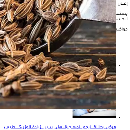
إعلان
يستعرض "الكونسلتو" في التقرير التالي تأثير
مضغ الكراوية
على
الجسم وفقًا لما ذكره موقع "healthline".
مواضيع ذات صلة
هل يخفف مشروب الكفير الانتفاخ؟ الدراسات تكشف
مفاجأة علمية
مرض بطانة الرحم المهاجرة- هل يسبب زيادة الوزن؟.. طبيب