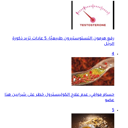
رفع هرمون التستوستيرون طبيعيًا- 5 عادات تزيد ذكورة
الرجل
4
حسام موافي: عدم علاج الكوليسترول خطر على شرايين هذا
عضو
5