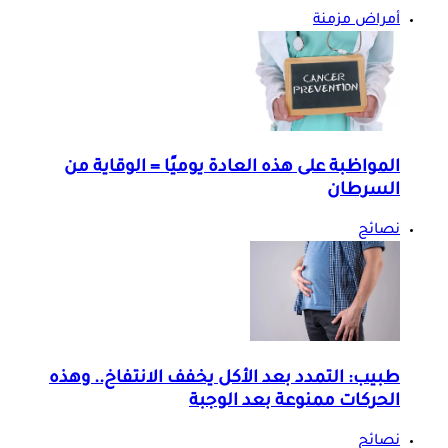
أمراض مزمنة
المواظبة على هذه العادة يوميًا = الوقاية من
السرطان
نصائح
طبيب: التمدد بعد الأكل يخفف الانتفاخ.. وهذه
الحركات ممنوعة بعد الوجبة
نصائح