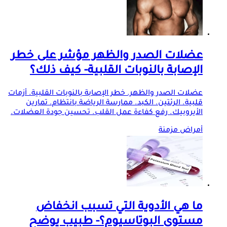
عضلات الصدر والظهر مؤشر على خطر
الإصابة بالنوبات القلبية- كيف ذلك؟
عضلات الصدر والظهر. خطر الإصابة بالنوبات القلبية. أزمات
قلبية. الرئتين. الكبد. ممارسة الرياضة بانتظام. تمارين
الأيروبيك. رفع كفاءة عمل القلب. تحسين جودة العضلات.
أمراض مزمنة
ما هي الأدوية التي تسبب انخفاض
مستوى البوتاسيوم؟- طبيب يوضح