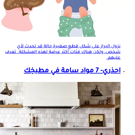
نزول البراز على شكل قطع صغيرة حالة قد تحدث لأي
شخص، ولكن هناك فئات أكثر عرضة لهذه المشكلة. تعرف
عليهم.
احذري- 7 مواد سامة في مطبخِك