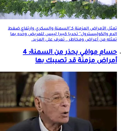
تمثل
الأمراض المزمنة
كـ"السمنة والسكري وارتفاع ضغط
الدم والكوليسترول" تحديا كبيرا لييس للمريض وحده بما
تمثله من أعراض ومخاطر.. تعرف على المزيد.
حسام موافي يحذر من السمنة: 4
أمراض مزمنة قد تصيبك بها