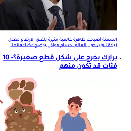
السمنة أصبحت ظاهرة عالمية مثيرة للقلق، لارتفاع معدل
زيادة الوزن حول العالم. حسام موافي يوضح مضاعفاتها.
برازك يخرج على شكل قطع صغيرة؟- 10
فئات قد تكون منهم