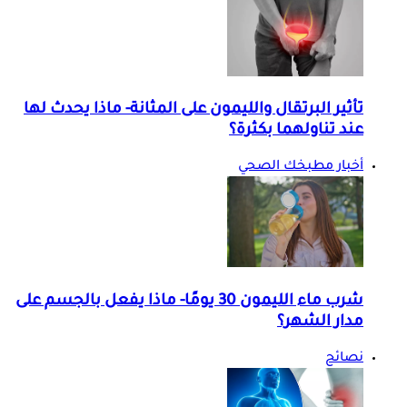
تأثير البرتقال والليمون على المثانة- ماذا يحدث لها
عند تناولهما بكثرة؟
أخبار مطبخك الصحي
شرب ماء الليمون 30 يومًا- ماذا يفعل بالجسم على
مدار الشهر؟
نصائح