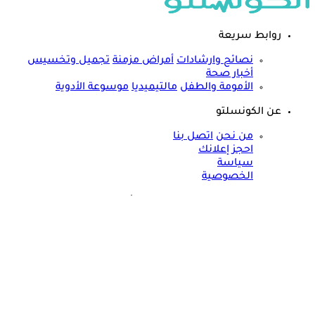
روابط سريعة
نصائح وارشادات
أمراض مزمنة
تجميل وتخسيس
أخبار صحة
الأمومة والطفل
مالتيميديا
موسوعة الأدوية
عن الكونسلتو
من نحن
اتصل بنا
احجز إعلانك
سياسة
الخصوصية
مواقعنا الأخرى
©
جميع الحقوق محفوظة لدى شركة جيميناي ميديا