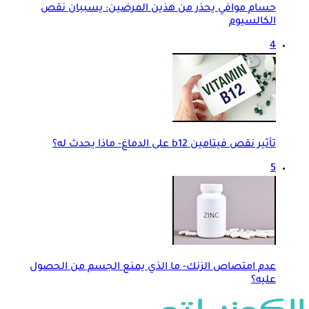
حسام موافي يحذر من هذين المرضين: يسببان نقص
الكالسيوم
4
تأثير نقص فيتامين b12 على الدماغ- ماذا يحدث له؟
5
عدم امتصاص الزنك- ما الذي يمنع الجسم من الحصول
عليه؟