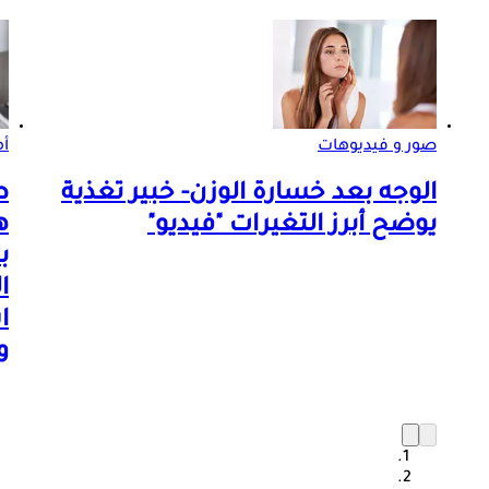
صور و فيديوهات
أم
الوجه بعد خسارة الوزن- خبير تغذية
ط
يوضح أبرز التغيرات "فيديو"
ه
ب
ا
ا
و