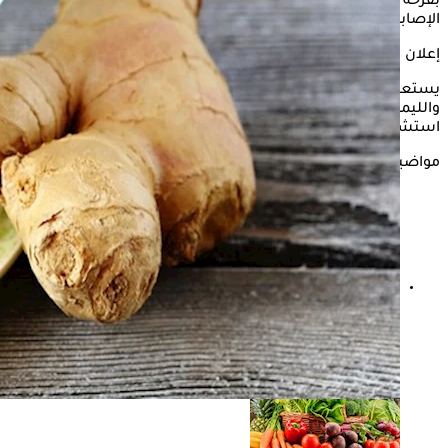
بقرحة المعدة إلى تناول بعض المشروبات التي تقلل من أعراض
الإصابة فماذا عن تناول الزنجبيل بالليمون؟
إعلان
يستعرض "الكونسلتو" في هذه السطور نأثير تناول الزنجبيل
والليمون على المعدة، وذلك وفقًا لما ذكره الدكتور كريم جمال
استشاري التغذية العلاجية.
مواضيع ذات صلة
الفرق بين قرحة المعدة وارتجاع المريء- علامات تستدعي
القلق