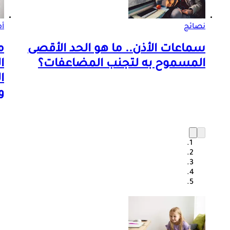
نصائح
أم
سماعات الأذن.. ما هو الحد الأقصى
م
المسموح به لتجنب المضاعفات؟
ا
ا
و