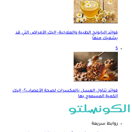
فوائد البابونج الطبية والعلاجية- إليك الأمراض التي قد
يشفيك منها
5
فوائد تناول العسل بالمكسرات لصحة الأعصاب؟- إليك
الكمية المسموح بها
روابط سريعة