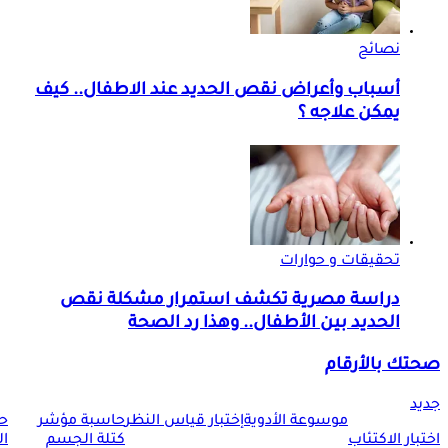
نصائح
أسباب وأعراض نقص الحديد عند الاطفال.. كيف
يمكن علاجه ؟
تحقيقات و حوارات
دراسة مصرية تكشف استمرار مشكلة نقص
الحديد بين الأطفال.. وهذا رد الصحة
صحتك بالأرقام
جديد
موسوعة الأدوية
إختبار قياس النظر
حاسبة مؤشر
ح
اختبار الاكتئاب
كتلة الجسم
ا