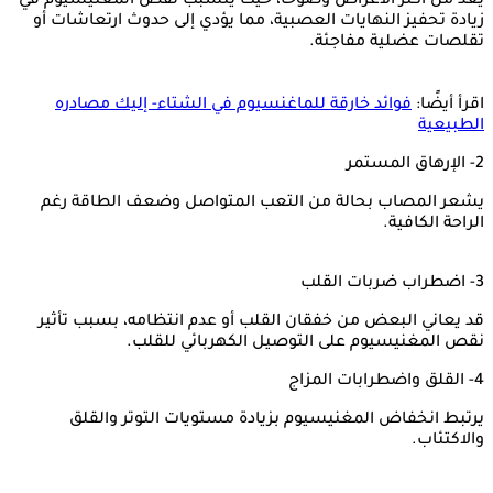
يُعد من أكثر الأعراض وضوحًا، حيث يتسبب نقص المغنيسيوم في
زيادة تحفيز النهايات العصبية، مما يؤدي إلى حدوث ارتعاشات أو
تقلصات عضلية مفاجئة.
اقرأ أيضًا:
فوائد خارقة للماغنسيوم في الشتاء- إليك مصادره
الطبيعية
2- الإرهاق المستمر
يشعر المصاب بحالة من التعب المتواصل وضعف الطاقة رغم
الراحة الكافية.
3- اضطراب ضربات القلب
قد يعاني البعض من خفقان القلب أو عدم انتظامه، بسبب تأثير
نقص المغنيسيوم على التوصيل الكهربائي للقلب.
4- القلق واضطرابات المزاج
يرتبط انخفاض المغنيسيوم بزيادة مستويات التوتر والقلق
والاكتئاب.