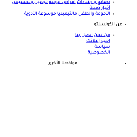
نصائح وارشادات
أمراض مزمنة
تجميل وتخسيس
أخبار صحة
الأمومة والطفل
مالتيميديا
موسوعة الأدوية
عن الكونسلتو
من نحن
اتصل بنا
احجز إعلانك
سياسة
الخصوصية
مواقعنا الأخرى
©
جميع الحقوق محفوظة لدى شركة جيميناي ميديا
علامات تدل أنك مريض- 7 أعراض تظهر على الجسم في الصباح