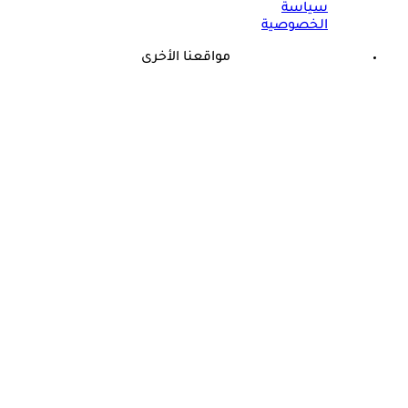
سياسة
الخصوصية
مواقعنا الأخرى
©
جميع الحقوق محفوظة لدى شركة جيميناي ميديا
ما هو العصب الذي يسبب الدوخة؟- حسام موافي يجيب