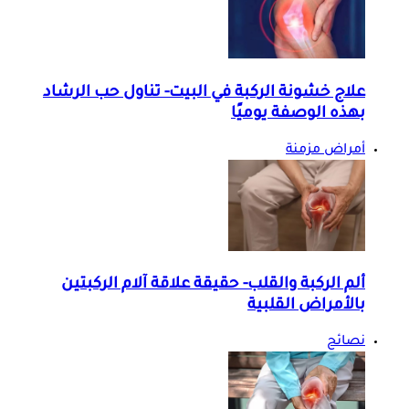
علاج خشونة الركبة في البيت- تناول حب الرشاد
بهذه الوصفة يوميًا
أمراض مزمنة
ألم الركبة والقلب- حقيقة علاقة آلام الركبتين
بالأمراض القلبية
نصائح