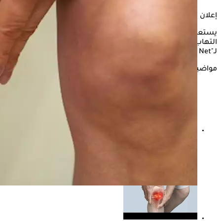
إعلان
يستعرض "الكونسلتو" ف التقرير التالي، كيف يتم التخلص من
التهاب مفاصل الركبة، بالطرق السهلة والبسيطة وفقًا
لـ"Medicine Net"
مواضيع ذات صلة
تمزق غضروف الركبة.. طبيب يوضح الأعراض التي تحتاج
للجراحة؟