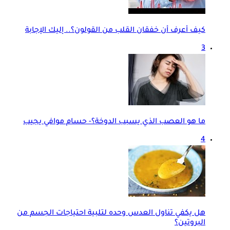
كيف أعرف أن خفقان القلب من القولون؟.. إليك الإجابة
3
ما هو العصب الذي يسبب الدوخة؟- حسام موافي يجيب
4
هل يكفي تناول العدس وحده لتلبية احتياجات الجسم من
البروتين؟