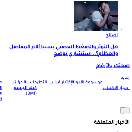
نصائح
هل التوتر والضغط العصبي يسببا آلام المفاصل
والعظام؟.. استشاري يوضح
صحتك بالأرقام
جديد
موسوعة الأدوية
إختبار قياس النظر
حاسبة مؤشر
ح
اختبار الاكتئاب
كتلة الجسم
ا
(BMI)
ال
(BMR)
الأخبار المتعلقة