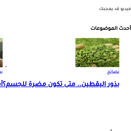
فيديو قد يعجبك
أحدث الموضوعات
نصائح
نص
بذور اليقطين.. متى تكون مضرة للجسم؟
أ