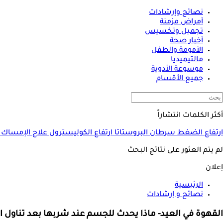
نصائح وإرشادات
أمراض مزمنة
تجميل وتخسيس
أخبار صحة
الأمومة والطفل
مالتيميديا
موسوعة الأدوية
جميع الأقسام
أكثر الكلمات انتشاراً
ارتفاع الضغط
سرطان البروستاتا
ارتفاع الكوليسترول
علاج الإمساك
لم يتم العثور على نتائج البحث
إعلان
الرئيسية
نصائح و إرشادات
القهوة في العيد- ماذا يحدث للجسم عند شربها بعد تناول ا