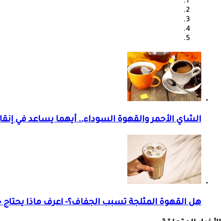
الشاي الأحمر والقهوة السوداء.. أيهما يساعد في إن
هل القهوة المثلجة تسبب الجفاف؟- اعرف ماذا يحتا