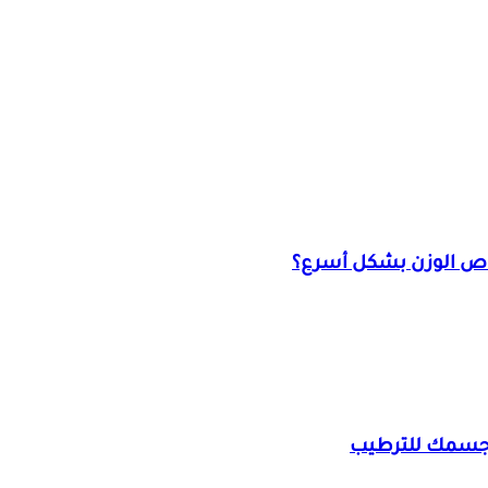
قاص الوزن بشكل أسرع؟
ج جسمك للترطيب