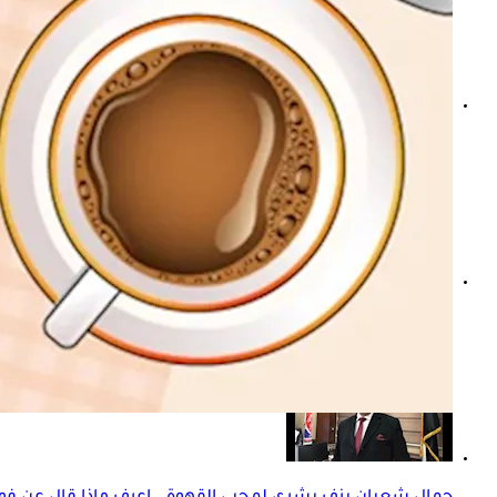
هل يؤثر مشروبك الصباحي على صحة الخصوبة لدى الرجال؟ در
شرب القهوة بعد حبوب الكالسيوم- هل تبطل مفعولها؟