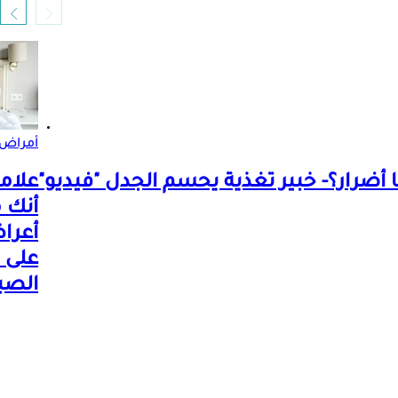
أمراض 
 أضرار؟- خبير تغذية يحسم الجدل "فيديو"
علام
أعرا
على 
الصب