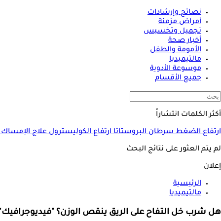
نصائح وإرشادات
أمراض مزمنة
تجميل وتخسيس
أخبار صحة
الأمومة والطفل
مالتيميديا
موسوعة الأدوية
جميع الأقسام
أكثر الكلمات انتشاراً
ارتفاع الضغط
سرطان البروستاتا
ارتفاع الكوليسترول
علاج الإمساك
لم يتم العثور على نتائج البحث
إعلان
الرئيسية
مالتيميديا
هل شرب خل التفاح على الريق ينقص الوزن؟ "فيديوجرافيك"