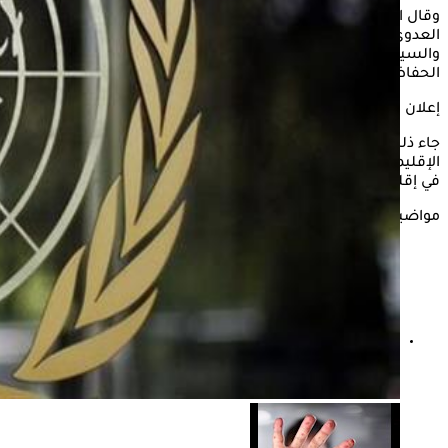
وقال الدكتور عبد الناصر أبو بكر، مدير برنامج الوقاية من مخاطر
العدوى والتأهب لها بمنظمة الصحة العالمية، إن الأطفال
والسيدات الحوامل أكثر عرضة للإصابة بجدري القرود، ومن المهم
الحفاظ عليهم بعيدًا عن العدوى.
إعلان
جاء ذلك في كلمته خلال المؤتمر الصحفي الذي عقده المكتب
الإقليمي للمنظمة للحديث عن وضع جدري القردة والاستجابة له
في إقليم شرق المتوسط.
مواضيع ذات صلة
الصحة العالمية تعتمد مصر مركزا إقليميا للتصنيع الحيوي