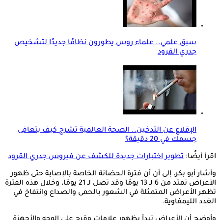
سبق علمي.. علماء روس يطورون نظامًا جديدًا لتشخيص
جدري القرود
الإقلاع عن التدخين.. الصحة العالمية تشرح كيف يتعافى
جسمك في 20 دقيقة؟
اقرأ أيضًا:
تطوير اختبارات جديدة للكشف عن فيروس جدري القرود
وأشار أبو بكر، إلى أن أن فترة الحضانة الخاصة بالإصابة حتى ظهور
الأعراض تمتد من 6 لـ 13 يومًا وقد تصل لـ 21 يومًا، وخلال هذه الفترة
تظهر الأعراض المتمثلة في الشعور بالحمى والصداع وانتفاخ في
الغدد الليمفاوية.
وأوضح أن الأعراض تبدأ بظهور علامات وقرح على الوجه والأجهزة