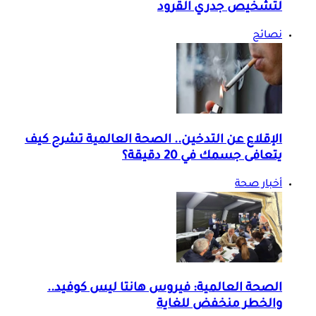
لتشخيص جدري القرود
نصائح
الإقلاع عن التدخين.. الصحة العالمية تشرح كيف
يتعافى جسمك في 20 دقيقة؟
أخبار صحة
الصحة العالمية: فيروس هانتا ليس كوفيد..
والخطر منخفض للغاية