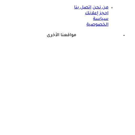
من نحن
اتصل بنا
احجز إعلانك
سياسة
الخصوصية
مواقعنا الأخرى
©
جميع الحقوق محفوظة لدى شركة جيميناي ميديا
ذكرى وفاة هند رستم الـ15.. هذا المرض أنهى حياة مارلين مانرو
الشرق