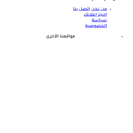
من نحن
اتصل بنا
احجز إعلانك
سياسة
الخصوصية
مواقعنا الأخرى
©
جميع الحقوق محفوظة لدى شركة جيميناي ميديا
برعاية مجانية.. أسامة حمدي يزف بشرى للأطفال المصابين
بالسكري في مصر