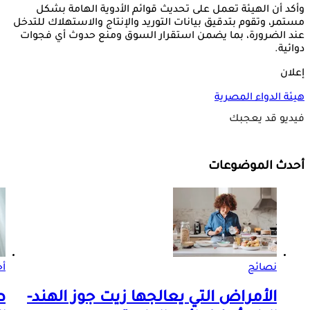
وأكد أن الهيئة تعمل على تحديث قوائم الأدوية الهامة بشكل
مستمر، وتقوم بتدقيق بيانات التوريد والإنتاج والاستهلاك للتدخل
عند الضرورة، بما يضمن استقرار السوق ومنع حدوث أي فجوات
دوائية.
إعلان
هيئة الدواء المصرية
فيديو قد يعجبك
أحدث الموضوعات
نصائح
أخ
الأمراض التي يعالجها زيت جوز الهند-
ط