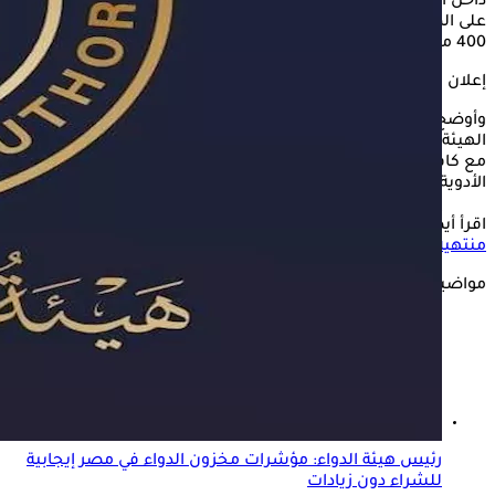
داخل السوق المصري، في ظل التحديات التي يشهدها قطاع الدواء
على المستوى العالمي، مشيرا إلى أن عام 2024 شهد تداول نحو
400 مستحضر دوائي جديد داخل السوق المحلي.
إعلان
وأوضح حاتم خلال كلمته ضمن فعاليات مؤتمر هيئة الدواء، أن
الهيئة تعمل بشكل مستمر على متابعة الموقف الدوائي، بالتنسيق
مع كافة الجهات المعنية، لمواجهة أي تحديات تتعلق بنقص
الأدوية أو تأخر الإمداد، وذلك ضمن خطتها لتحقيق الأمن الدوائي.
اقرأ أيضًا:
هيئة الدواء: تسجيل أكثر من17 مليون عبوة دوائية
منتهية الصلاحية حتى ا
لآن
مواضيع ذات صلة
رئيس هيئة الدواء: مؤشرات مخزون الدواء في مصر إيجابية
للشراء دون زيادات