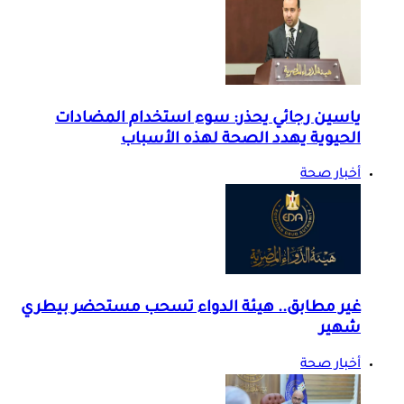
ياسين رجائي يحذر: سوء استخدام المضادات
الحيوية يهدد الصحة لهذه الأسباب
أخبار صحة
غير مطابق.. هيئة الدواء تسحب مستحضر بيطري
شهير
أخبار صحة