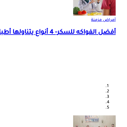
أمراض مزمنة
أفضل الفواكه للسكر- 4 أنواع يتناولها أطباء الغدد الصماء