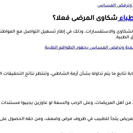
ة ونرفض المساس
أطباء
شكاوى المرضى فعلا؟
قابة، في بيان رسمي، تخصيص الرقم 01095111247 لتلقي الشكاوى والاستفسارات، وذلك في إطار تس
 الطبية.
مية ونرفض المساس بجهود الطواقم الطبية
قابة تتابع ما يتم تداوله بشأن أزمة الشاطبي، وتنتظر نتائج التحقيقا
هل المريضات، وعلى الرحب والسعة لو عاوزين يجيبوا مستندات للنق
لمريض يلجأ للطبيب في ظروف مرض وضعف، ومن حقه الحصول على معا