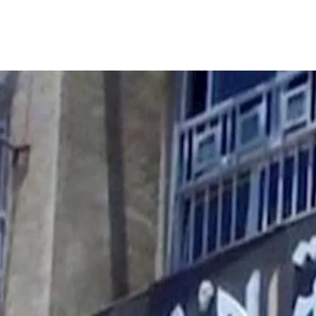
 قسم النساء والتوليد بمستشفى الشاطبي الجامعي بالإسكندرية، أع
ص البلاغات واتخاذ الإجراءات اللازمة بشأنها وفق اللوائح المنظمة 