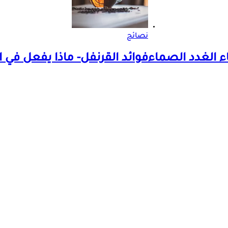
نصائح
فوائد القرنفل- ماذا يفعل في ا