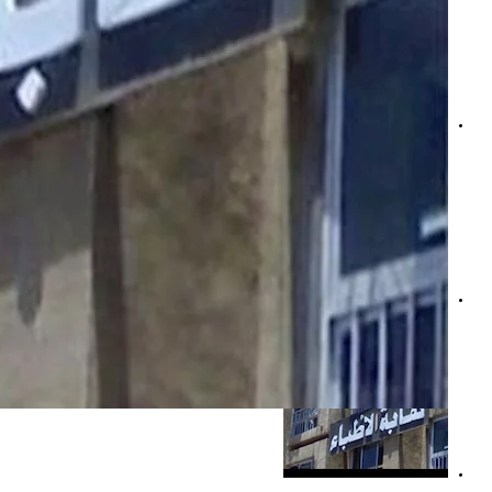
نقابة الأطباء تنظم ورشة عمل حول حق المرأة في ولادة آمنة وك
إحالة طبيبة إلى لجنة آداب المهنة بعد شكاوى بشأن محتوى بمو