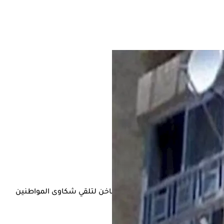
لنت نقابة أطباء مصر تخصيص خط ساخن لتلقي شكاوى المواطنين
للعمل النقابي.