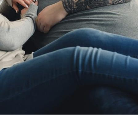
 طبيعيًا
بة