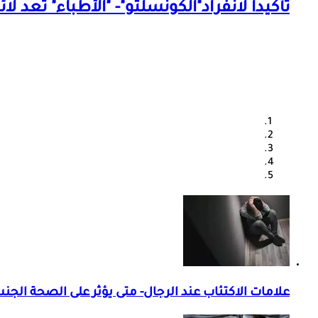
تأكيدا لانفراد"الكونسلتو"- "الأطباء" تعد ل
علامات الاكتئاب عند الرجال- متى يؤثر على الصحة الجن