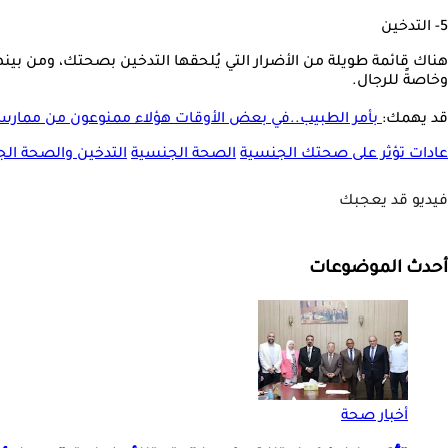
5- التدخين
هناك قائمة طويلة من الأضرار التي يُلحقها التدخين بصحتك، ومن بينها
وخاصةً للرجال.
قد يهمك:
بأمر الطبيب..في بعض الأوقات هؤلاء ممنوعون من ممارسة
عادات تؤثر على صحتك الجنسية
الصحة الجنسية
التدخين والصحة ال
فيديو قد يعجبك
أحدث الموضوعات
أخبار صحة