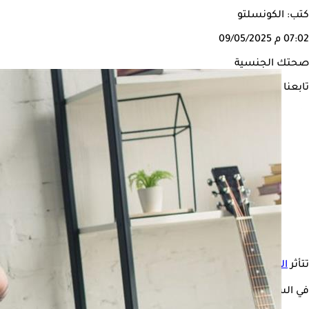
كتب: الكونسلتو
07:02 م
09/05/2025
صحتك الجنسية
تابعنا على
تتأثر
الصحة الجنسية
عند الرجال والنساء بنمط الحياة اليومي، لذلك ي
في السياق التالي، يوضح " الكونسلتو"، أبرز العادات اليومية الضارة الت