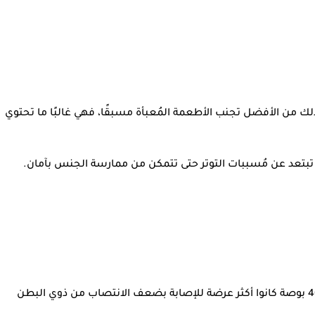
لك من الأفضل تجنب الأطعمة المُعبأة مسبقًا، فهي غالبًا ما تحتوي
تبتعد عن مُسببات التوتر حتى تتمكن من ممارسة الجنس بآمان.
إنقاص الوزن قد يُحسّن أدائك في العلاقة الحميمة، خاصةً إذا كنت رجلًا، فقد وجدت إحدى الدراسات أن الرجال الذين يزيد محيط خصرهم عن 40 بوصة كانوا أكثر عرضة للإصابة بضعف الانتصاب من ذوي البطن