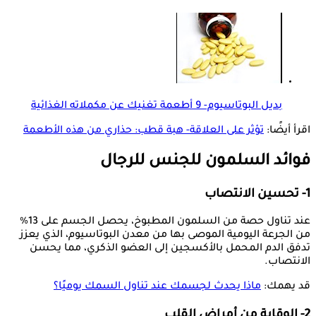
بديل البوتاسيوم- 9 أطعمة تغنيك عن مكملاته الغذائية
اقرأ أيضًا:
تؤثر على العلاقة- هبة قطب: حذاري من هذه الأطعمة
فوائد السلمون للجنس للرجال
1- تحسين الانتصاب
عند تناول حصة من السلمون المطبوخ، يحصل الجسم على 13%
من الجرعة اليومية الموصى بها من معدن البوتاسيوم، الذي يعزز
تدفق الدم المحمل بالأكسجين إلى العضو الذكري، مما يحسن
الانتصاب.
قد يهمك:
ماذا يحدث لجسمك عند تناول السمك يوميًا؟
2- الوقاية من أمراض القلب