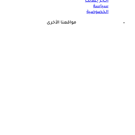
احجز إعلانك
سياسة
الخصوصية
مواقعنا الأخرى
©
جميع الحقوق محفوظة لدى شركة جيميناي ميديا
حسام موافي يحذر: علامة في الوجه تكشف عن مرض مناعي خطير