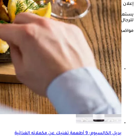
إعلان
يستعرض "الكونسلتو" في التقرير التالي،
فوائد السلمون
للجنس
للرجال، وفقًا لموقع "Eat Something Sexy".
مواضيع ذات صلة
فيتامين د في الغذاء- إليك أكثر الأطعمة احتواءً عليه غير
السلمون
بديل الكالسيوم- 9 أطعمة تغنيك عن مكملاته الغذائية