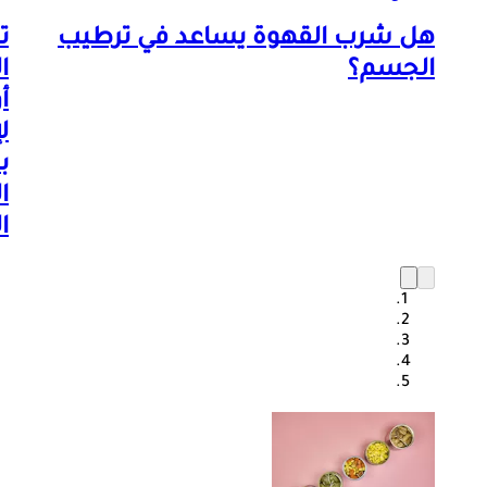
هل شرب القهوة يساعد في ترطيب
ت
الجسم؟
ا
أ
ل
ب
ا
ا