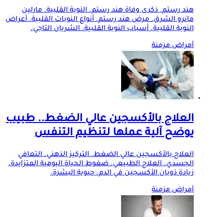
هند رستم. ذكرى وفاة هند رستم. النوبة القلبية. مارلين
مانرو الشرق. مرض هند رستم. أنواع النوبات القلبية. أعراض
النوبة القلبية. أسباب النوبة القلبية. الشريان التاجي.
أمراض مزمنة
العلاج بالأكسجين عالي الضغط.. طبيب
يوضح آلية عملها لتنظيم التنفس
العلاج بالأكسجين عالي الضغط. التركيز الذهني. التعافي
الجسدي. العلاج الطبيعي. ضغوط الحياة اليومية المتزايدة.
زيادة ذوبان الأكسجين في الدم. حيوية البشرة.
أمراض مزمنة