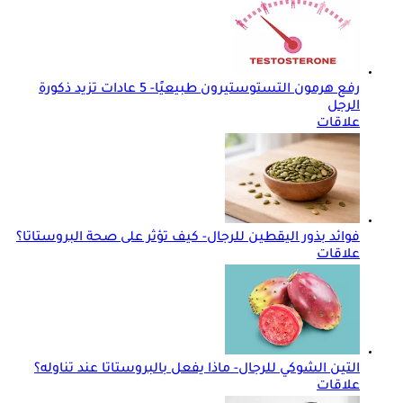
رفع هرمون التستوستيرون طبيعيًا- 5 عادات تزيد ذكورة
الرجل
علاقات
فوائد بذور اليقطين للرجال- كيف تؤثر على صحة البروستاتا؟
علاقات
التين الشوكي للرجال- ماذا يفعل بالبروستاتا عند تناوله؟
علاقات