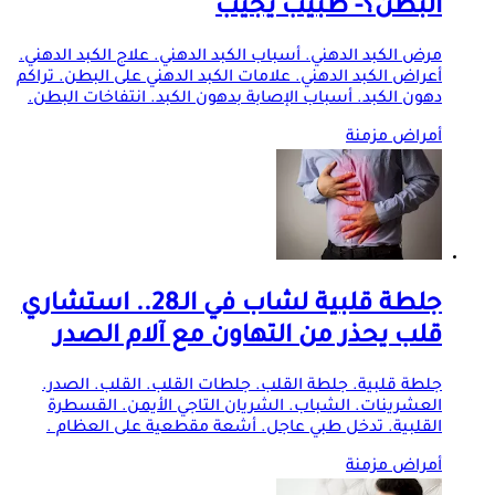
البطن؟- طبيب يجيب
مرض الكبد الدهني. أسباب الكبد الدهني. علاج الكبد الدهني.
أعراض الكبد الدهني. علامات الكبد الدهني على البطن. تراكم
دهون الكبد. أسباب الإصابة بدهون الكبد. انتفاخات البطن.
أمراض مزمنة
جلطة قلبية لشاب في الـ28.. استشاري
قلب يحذر من التهاون مع آلام الصدر
جلطة قلبية. جلطة القلب. جلطات القلب. القلب. الصدر.
العشرينات. الشباب. الشريان التاجي الأيمن. القسطرة
القلبية. تدخل طبي عاجل. أشعة مقطعية على العظام .
أمراض مزمنة