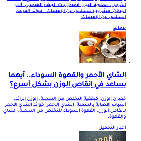
المُزمن. صعوبة التبرز. اضطرابات الجهاز الهضمي. آلام
البطن. مشروب للتخلص من الإمساك . فوائد القرفة.
التخلص من الإمساك
نصائح
الشاي الأحمر والقهوة السوداء.. أيهما
يساعد في إنقاص الوزن بشكل أسرع؟
فقدان الوزن. كيففية التخلص من السمنة. الوزن الزائد.
أسباب الإصابة بالسمنة. الشاي الأحمر. فوائد الشاي الأحمر
لإنقاص الوزن. القهوة السوداء للتخلص من السمنة. الشاي
والقهوة.
اخبار التجميل