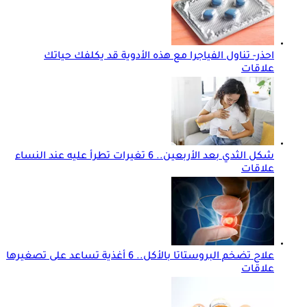
احذر- تناول الفياجرا مع هذه الأدوية قد يكلفك حياتك
علاقات
شكل الثدي بعد الأربعين.. 6 تغيرات تطرأ عليه عند النساء
علاقات
علاج تضخم البروستاتا بالأكل.. 6 أغذية تساعد على تصغيرها
علاقات