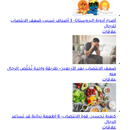
أضرار أدوية البروستاتا- 3 أصناف تسبب ضعف الانتصاب
للرجال
علاقات
ضعف الانتصاب بعد الأربعين- طريقة واحدة تُخلِّص الرجال
منه
علاقات
كيفية تحسين قوة الانتصاب- 6 أطعمة نباتية قد تساعد
الرجال
علاقات