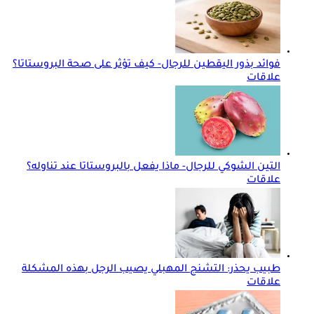
فوائد بذور اليقطين للرجال- كيف تؤثر على صحة البروستاتا؟
علاقات
التين الشوكي للرجال- ماذا يفعل بالبروستاتا عند تناوله؟
علاقات
طبيب يحذر: التشنج المهبلي يصيب الرجل بهذه المشكلة
علاقات