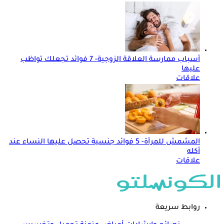
أسباب ممارسة العلاقة الزوجية- 7 فوائد تجعلك تواظب
عليها
علاقات
المشمش للمرأة- 5 فوائد جنسية تحصل عليها النساء عند
أكله
علاقات
روابط سريعة