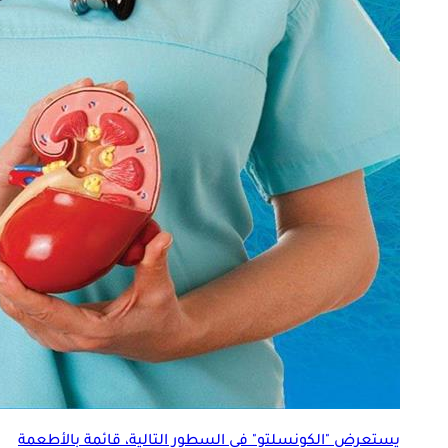
يستعرض "الكونسلتو" في السطور التالية، قائمة بالأطعمة