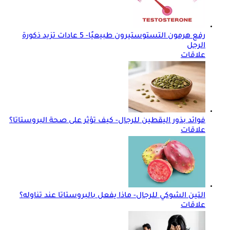
رفع هرمون التستوستيرون طبيعيًا- 5 عادات تزيد ذكورة
الرجل
علاقات
فوائد بذور اليقطين للرجال- كيف تؤثر على صحة البروستاتا؟
علاقات
التين الشوكي للرجال- ماذا يفعل بالبروستاتا عند تناوله؟
علاقات