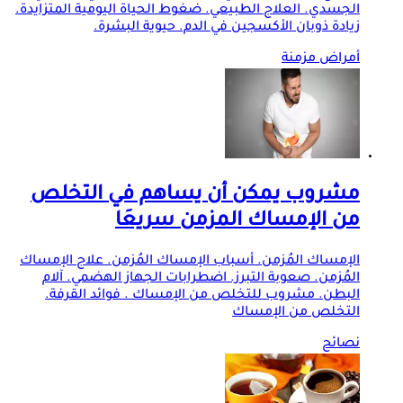
الجسدي. العلاج الطبيعي. ضغوط الحياة اليومية المتزايدة.
زيادة ذوبان الأكسجين في الدم. حيوية البشرة.
أمراض مزمنة
مشروب يمكن أن يساهم في التخلص
من الإمساك المزمن سريعَا
الإمساك المُزمن. أسباب الإمساك المُزمن. علاج الإمساك
المُزمن. صعوبة التبرز. اضطرابات الجهاز الهضمي. آلام
البطن. مشروب للتخلص من الإمساك . فوائد القرفة.
التخلص من الإمساك
نصائح