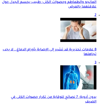
المانجو والطماطم وحصوات الكلى- طبيب يحسم الجدل حول
علاقتهما بالمرض
2
8 علامات تحذيرية قد تشير إلى الإصابة بأورام الدماغ.. لا يجب
تجاهلها
3
بدون أدوية- 7 نصائح للوقاية من تكرار حصوات الكلى في
الصيف