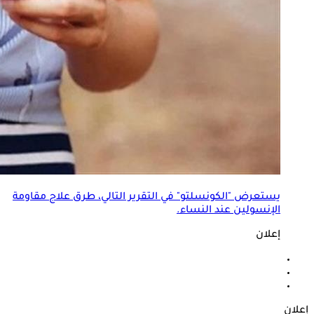
يستعرض "الكونسلتو" في التقرير التالي، طرق علاج
مقاومة
الإنسولين عند النساء
.
إعلان
إعلان