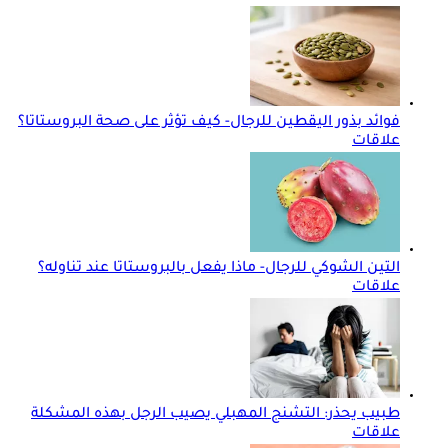
فوائد بذور اليقطين للرجال- كيف تؤثر على صحة البروستاتا؟
علاقات
التين الشوكي للرجال- ماذا يفعل بالبروستاتا عند تناوله؟
علاقات
طبيب يحذر: التشنج المهبلي يصيب الرجل بهذه المشكلة
علاقات