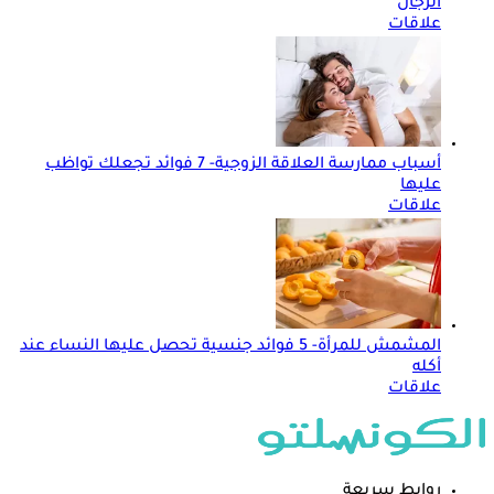
الرجال
علاقات
أسباب ممارسة العلاقة الزوجية- 7 فوائد تجعلك تواظب
عليها
علاقات
المشمش للمرأة- 5 فوائد جنسية تحصل عليها النساء عند
أكله
علاقات
روابط سريعة