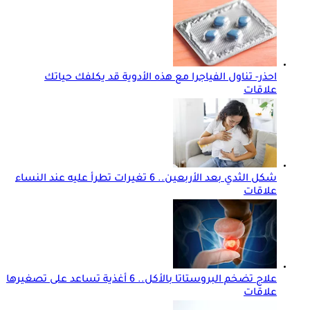
احذر- تناول الفياجرا مع هذه الأدوية قد يكلفك حياتك
علاقات
شكل الثدي بعد الأربعين.. 6 تغيرات تطرأ عليه عند النساء
علاقات
علاج تضخم البروستاتا بالأكل.. 6 أغذية تساعد على تصغيرها
علاقات