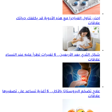
احذر- تناول الفياجرا مع هذه الأدوية قد يكلفك حياتك
علاقات
شكل الثدي بعد الأربعين.. 6 تغيرات تطرأ عليه عند النساء
علاقات
علاج تضخم البروستاتا بالأكل.. 6 أغذية تساعد على تصغيرها
علاقات