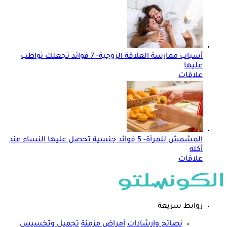
أسباب ممارسة العلاقة الزوجية- 7 فوائد تجعلك تواظب
عليها
علاقات
المشمش للمرأة- 5 فوائد جنسية تحصل عليها النساء عند
أكله
علاقات
روابط سريعة
نصائح وارشادات
أمراض مزمنة
تجميل وتخسيس