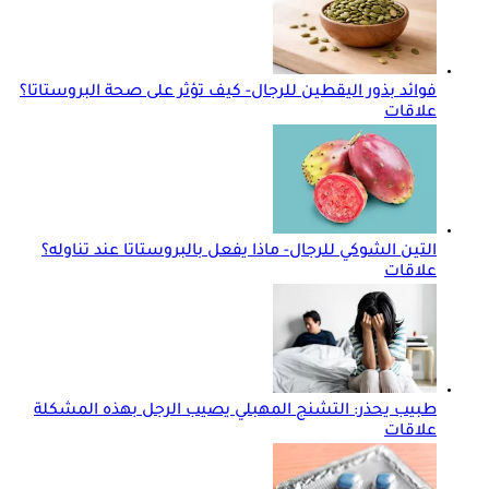
فوائد بذور اليقطين للرجال- كيف تؤثر على صحة البروستاتا؟
علاقات
التين الشوكي للرجال- ماذا يفعل بالبروستاتا عند تناوله؟
علاقات
طبيب يحذر: التشنج المهبلي يصيب الرجل بهذه المشكلة
علاقات