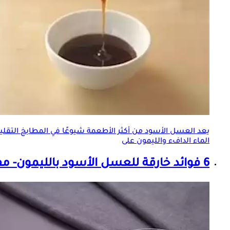
يعد العسل الأسود من أكثر الأطعمة شيوعًا في المطابخ التقليديه،
الماء الدافء والليمون على
6 فوائد خارقة للعسل الأسود بالليمون- مفيد للصدر