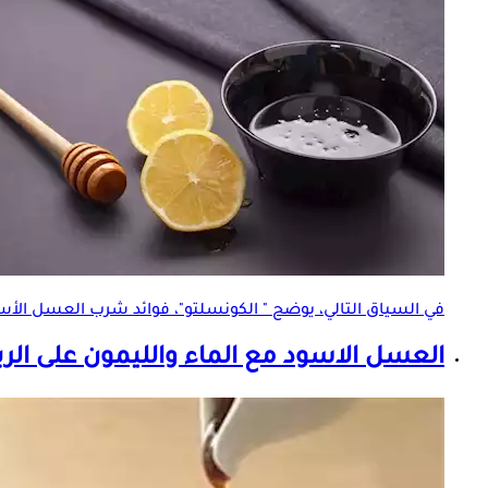
في السياق التالي، يوضح " الكونسلتو"، فوائد شرب العسل الأسو
العسل الاسود مع الماء والليمون على الري