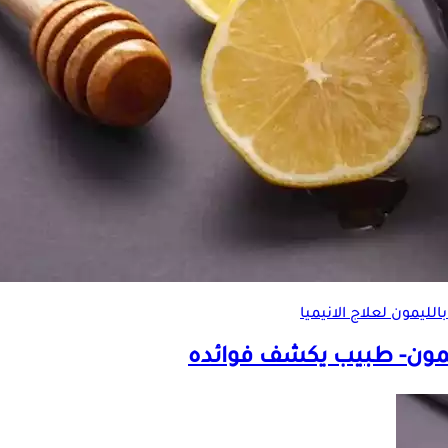
الليمون
لعلاج الانيميا
يمون- طبيب يكشف فوائده