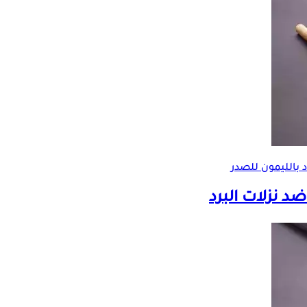
بالليمون
للصدر
د نزلات البرد