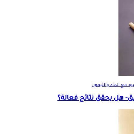
د مع الماء والليمون
ق- هل يحقق نتائج فعالة؟