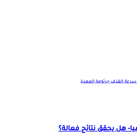
سرعة القذف
جرثومة المعدة
ميا- هل يحقق نتائج فعالة؟