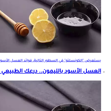
يستعرض "الكونسلتو" في السطور التالية، فوائد
العسل الأسود 
العسل الأسود بالليمون
.. درعك الطبيعي ض