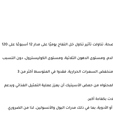
خل التفاح قد يساعد في إنقاص الوزن، خاصة عند دمجه مع نظام غذائي صحي ومتوازن، وفي دراسة حديثة في مجلة BMJ للتغذية والوقاية والصحة، تناولت تأثير تناول خل التفاح يوميًا على مدار 12 أسبوعًا على 120
م، ومستوى الدهون الثلاثية، ومستوى الكوليسترول، دون التسبب
ووجدت دراسة نشرت في مجلة الأغذية الوظيفية أن المشاركين الذين تناولوا 15 مل من خل التفاح مع الغداء والعشاء، مع اتباع نظام غذائي منخفض السعرات الحرارية، فقدوا في المتوسط ​​أكثر من 3
محتواه من حمض الأسيتيك أن يعزز عملية التمثيل الغذائي ويدعم
 بكفاءة أكبر.
 الأدوية، بما في ذلك مدرات البول والأنسولين، لذا من الضروري