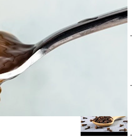
سر ميسي- إليك النظام الغذائي وتدريبات البرغوث الأرجنتيني
خل التفاح بالعسل على الريق.. إليك تأثيره على صحة الجسم