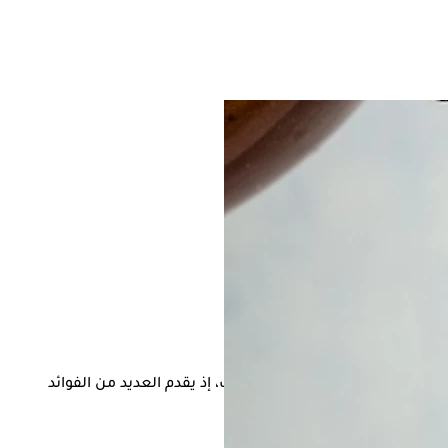
طة، والمخللات، وبعض المشروبات، إذ يقدم العديد من الفوائد