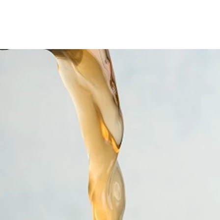
الطهي، بسبب نكهته اللاذعة التي تجعله إضافة رائعة لتتبيلات السل