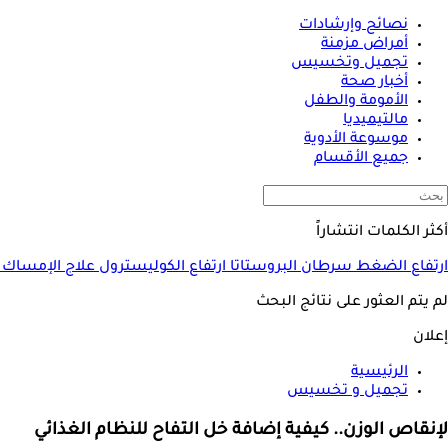
نصائح وإرشادات
أمراض مزمنة
تجميل وتخسيس
أخبار صحة
الأمومة والطفل
مالتيميديا
موسوعة الأدوية
جميع الأقسام
أكثر الكلمات انتشاراً
ارتفاع الضغط
سرطان البروستاتا
ارتفاع الكوليسترول
علاج الإمساك
لم يتم العثور على نتائج البحث
إعلان
الرئيسية
تجميل و تخسيس
لإنقاص الوزن.. كيفية إضافة خل التفاح للنظام الغذائي