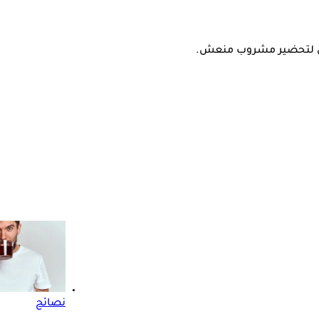
مون لتحضير مشروب منعش.
نصائح