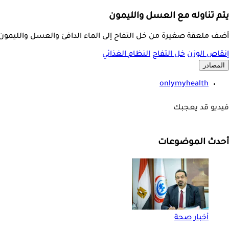
يتم تناوله مع العسل والليمون
أضف ملعقة صغيرة من خل التفاح إلى الماء الدافئ والعسل واللي
إنقاص الوزن
خل التفاح
النظام الغذائي
المصادر
onlymyhealth
فيديو قد يعجبك
أحدث الموضوعات
أخبار صحة