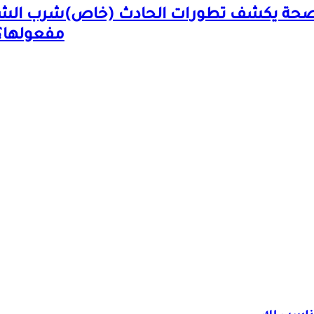
لصحة يكشف تطورات الحادث (خاص)
شرب الشا
مفعولها؟