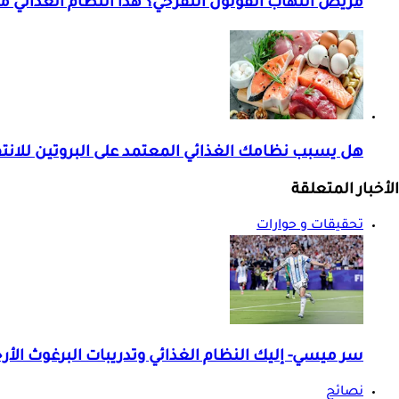
مريض التهاب القولون التقرحي؟ هذا النظام الغذائي 
هل يسبب نظامك الغذائي المعتمد على البروتين للان
الأخبار المتعلقة
تحقيقات و حوارات
سر ميسي- إليك النظام الغذائي وتدريبات البرغوث الأرج
نصائح