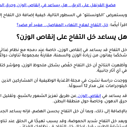
مضغ القرنفل على الريق.. هل يساعد في إنقاص الوزن وحرق ال
ويستعرض "الكونسلتو" في السطور التالية، كيفية إضافة خل التفاح إلى نظامك 
اقرأ أيضًا:
خل التفاح لعلاج التهاب المفاصل.. مفيد أم مضر؟
هل يساعد خل التفاح على إنقاص الوزن؟
شخصًا يعانون من زيادة الوزن والسمنة، مقارنةً بمجموعة تناولت دواءً 
وأظهرت النتائج أن خل التفاح خفّض بشكل ملحوظ الوزن، ومؤشر كتل
في أي آثار جانبية.
كيلوجرامات على مدار 12 أسبوعًا.
قد يساعد في
إنقاص الوزن
عن طريق تعزيز الشعور بالشبع، وتقليل ا
حرق الدهون، وخاصةً حول منطقة البطن.
بالإضافة إلى ذلك، وبما أن خل التفاح يحسن الهضم، فإنه يساعد ال
ويعد خل التفاح شديد الحموضة، وقد يسبب تهيجًا في الحلق عند تناوله 
استشارة الطبيب قبل إدخال خل التفاح في نظامك الغذائي.