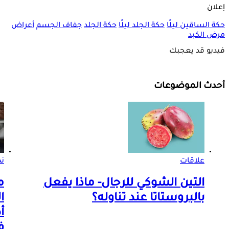
إعلان
حكة الساقين ليلًا
حكة الجلد ليلًا
حكة الجلد
جفاف الجسم
أعراض
مرض الكبد
فيديو قد يعجبك
أحدث الموضوعات
علاقات
ن
التين الشوكي للرجال- ماذا يفعل
م
بالبروستاتا عند تناوله؟
ا
أ
ف