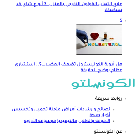
علاج التهاب القولون التقرحي بالمنزل- 3 أنواع شاي قد
تساعدك
5
هل أدوية الكوليسترول تضعف العضلات؟.. استشاري
عظام يوضح الحقيقة
روابط سريعة
نصائح وارشادات
أمراض مزمنة
تجميل وتخسيس
أخبار صحة
الأمومة والطفل
مالتيميديا
موسوعة الأدوية
عن الكونسلتو