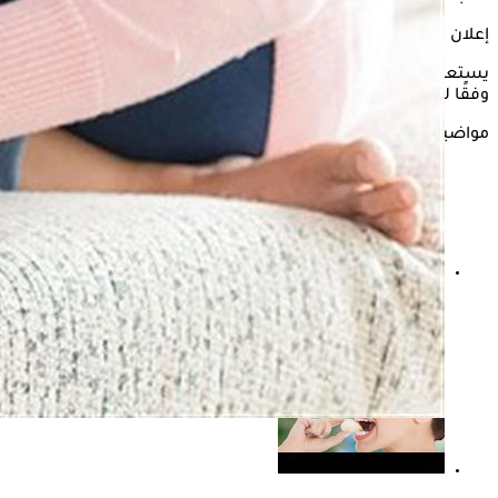
إعلان
يستعرض "الكونسلتو" في التقرير التالي، أسباب حكة الساقين ليلًا،
وفقًا للموقع المختص بنمط الحياة الصحي "Live strong".
مواضيع ذات صلة
حكة الجلد.. أسباب شائعة من البشرة الجافة إلى الأمراض
العصبية والنفسية