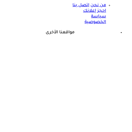
من نحن
اتصل بنا
احجز إعلانك
سياسة
الخصوصية
مواقعنا الأخرى
©
جميع الحقوق محفوظة لدى شركة جيميناي ميديا
برعاية مجانية.. أسامة حمدي يزف بشرى للأطفال المصابين
بالسكري في مصر