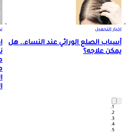
اخبار التجميل
ن
أسباب الصلع الوراثي عند النساء.. هل
ا
يمكن علاجه؟
ن
م
م
ا
ا