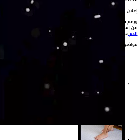
الجسم.
إعلان
ورغم فوائد الحليب الرائب، يتساءل بعض المصابين بداء
السكري
عن إمكانية إدراجه في النظام الغذائي اليومي، خوفًا من
ارتفاع سكر
الدم
عند تناوله.
مواضيع ذات صلة
هل يمكن الشفاء من اعتلال الشبكية السكري؟- اعرف
التفاصيل