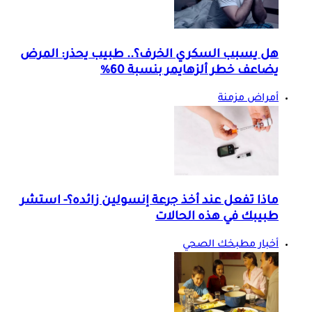
هل يسبب السكري الخرف؟.. طبيب يحذر: المرض
يضاعف خطر ألزهايمر بنسبة 60%
أمراض مزمنة
ماذا تفعل عند أخذ جرعة إنسولين زائده؟- استشر
طبيبك في هذه الحالات
أخبار مطبخك الصحي