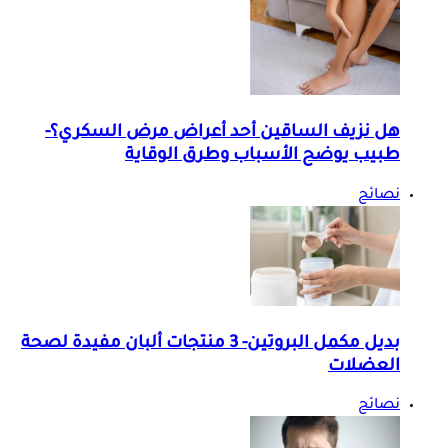
هل نزيف الساقين أحد أعراض مرض السكري؟-
طبيب يوضح الأسباب وطرق الوقاية
نصائح
بديل مكمل البروتين- 3 منتجات ألبان مفيدة لصحة
العضلات
نصائح