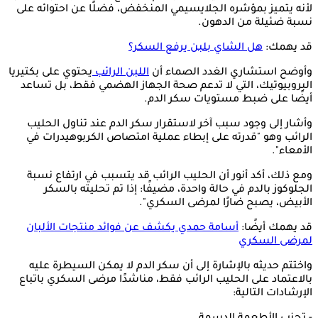
لأنه يتميز بمؤشره الجلايسيمي المنخفض، فضلًا عن احتوائه على
نسبة ضئيلة من الدهون.
قد يهمك:
هل الشاي بلبن يرفع السكر؟
وأوضح استشاري الغدد الصماء أن
اللبن الرائب
يحتوي على بكتيريا
البروبيوتيك، التي لا تدعم صحة الجهاز الهضمي فقط، بل تساعد
أيضًا على ضبط مستويات سكر الدم.
وأشار إلى وجود سبب آخر لاستقرار سكر الدم عند تناول الحليب
الرائب وهو "قدرته على إبطاء عملية امتصاص الكربوهيدرات في
الأمعاء".
ومع ذلك، أكد أنور أن الحليب الرائب قد يتسبب في ارتفاع نسبة
الجلوكوز بالدم في حالة واحدة، مضيفًا: إذا تم تحليته بالسكر
الأبيض، يصبح ضارًا لمرضى السكري".
قد يهمك أيضًا:
أسامة حمدي يكشف عن فوائد منتجات الألبان
لمرضى السكري
واختتم حديثه بالإشارة إلى أن سكر الدم لا يمكن السيطرة عليه
بالاعتماد على الحليب الرائب فقط، مناشدًا مرضى السكري باتباع
الإرشادات التالية: