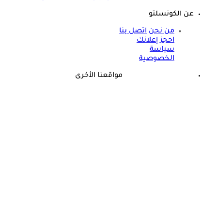
عن الكونسلتو
من نحن
اتصل بنا
احجز إعلانك
سياسة
الخصوصية
مواقعنا الأخرى
©
جميع الحقوق محفوظة لدى شركة جيميناي ميديا
حسام موافي يحذر من مرض في الدم: قد يسبب الوفاة