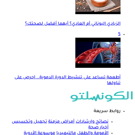
الزبادي اليوناني أم العادي؟ أيهما أفضل لصحتك؟
5
أطعمة تساعد على تنشيط الدورة الدموية.. احرص على
تناولها
روابط سريعة
نصائح وارشادات
أمراض مزمنة
تجميل وتخسيس
أخبار صحة
الأمومة والطفل
مالتيميديا
موسوعة الأدوية