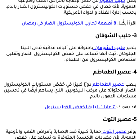
يقلل
حليب الصويا
من خطر الإصابة بأمراض القلب والأوعية
الدموية، لأنه فعال في خفض مستويات الكوليسترول الضار بالدم،
بحسب إدارة الغذاء والدواء الأمريكية.
اقرأ أيضًا:
8 أطعمة تحارب الكوليسترول الضار في رمضان
3- حليب الشوفان
يتميز
حليب الشوفان
باحتوائه على ألياف غذائية تدعى البيتا
الجلوكان، ثبت أنها تساعد على خفض الكوليسترول الضار وتقليل
امتصاص الكوليسترول من الطعام.
4- عصير الطماطم
يلعب
عصير الطماطم
دورًا كبيرًا في خفض مستويات الكوليسترول
الضار، لاحتوائه على مركب الليكوبين، الذي يساهم أيضًا في تحسين
مستويات الدهون بالدم.
قد يهمك:
7 عادات ليلية لخفض الكوليسترول
5- عصير التوت
يوفر
عصير التوت
حماية كبيرة ضد الإصابة بأمراض القلب والأوعية
الدموية، لأن مضادات الأكسدة المتوفرة به تساعد على خفض