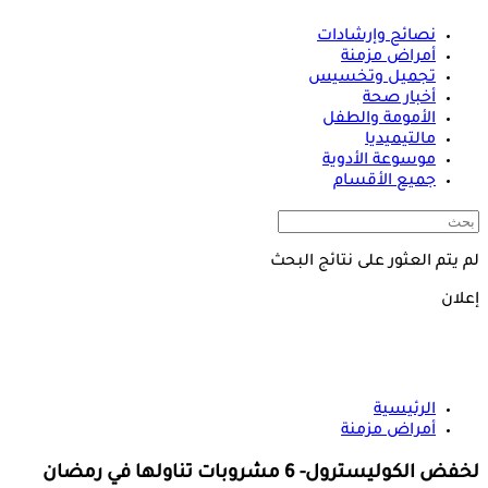
نصائح وإرشادات
أمراض مزمنة
تجميل وتخسيس
أخبار صحة
الأمومة والطفل
مالتيميديا
موسوعة الأدوية
جميع الأقسام
لم يتم العثور على نتائج البحث
إعلان
الرئيسية
أمراض مزمنة
لخفض الكوليسترول- 6 مشروبات تناولها في رمضان