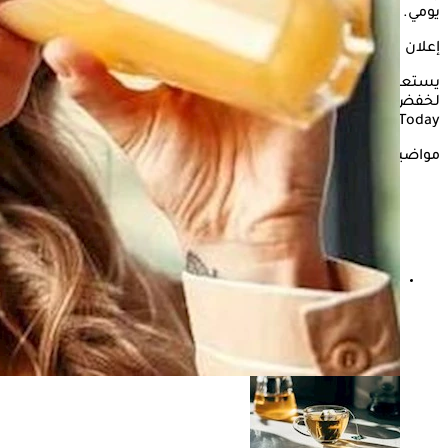
يومي.
إعلان
يستعرض "الكونسلتو" في التقرير التالي، أفضل المشروبات
لخفض الكوليسترول في رمضان، وفقًا لموقع "Medical News
Today".
مواضيع ذات صلة
لا تأكل اللحوم؟ دراسة تكشف الأسباب الصحية لارتفاع
الكوليسترول