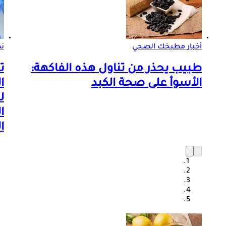
أخبار مطبخك الصحي
ن
طبيب يحذر من تناول هذه الفاكهة:
ت
الأسوأ على صحة الكبد
ا
ل
ا
ا