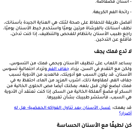
- أسنان فضفاضة.
- رائحة الفم الكريهة.
أفضل طريقة للحفاظ على صحة لثتك هي العناية الجيدة بأسنانك،
نظف أسنانك بالفرشاة مرتين يوميًا واستخدم خيط الأسنان يوميًا،
راجع طبيب الأسنان بانتظام للفحص والتنظيف، إذا كنت تدخن،
فأقلع عن التدخين.
لا تدع فمك يجف
يساعد اللعاب على تنظيف الأسنان ويحمي فمك من التسوس،
ولكن مع التقدم في السن، يزداد
جفاف الفم
وتزداد احتمالية تسوس
الأسنان، قد يكون السبب هو أدويتك، فالعديد من الأدوية تُسبب
جفاف الفم، لمقاومة ذلك، اشرب المزيد من الماء، احتفظ به في
فمك لبضع ثوانٍ قبل بلعه، يمكنك أيضًا مص الحلوى الخالية من
السكر أو مضغ العلكة الخالية من السكر، إذا كنت تعتقد أن الأدوية
هي السبب، فاستشر طبيبك بشأن تغييرها.
قد يهمك:
غسل الأسنان بعد تناول الفواكه الحمضية- هل له
أضرار؟
كن لطيفًا مع الأسنان الحساسة