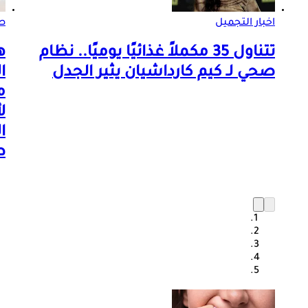
اخبار التجميل
ص
تتناول 35 مكملاً غذائيًا يوميًا.. نظام
ه
صحي لـ كيم كارداشيان يثير الجدل
ا
م
ل
ا
ط