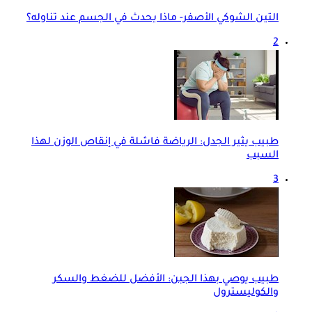
التين الشوكي الأصفر- ماذا يحدث في الجسم عند تناوله؟
2
طبيب يثير الجدل: الرياضة فاشلة في إنقاص الوزن لهذا
السبب
3
طبيب يوصي بهذا الجبن: الأفضل للضغط والسكر
والكوليسترول