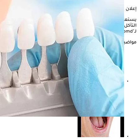
إعلان
يستعرض "الكونسلتو" في التقرير التالي، كيفية حماية الأسنان من
التآكل من خلال بعض النصائح والإجراءات الاحترازية، وفقًا
لـ"webmd".
مواضيع ذات صلة
سبب جفاف الفم بعد شرب القهوة.. هل يستدعي زيارة
الطبيب؟