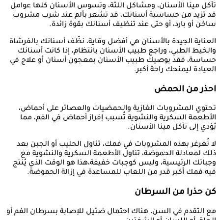
تآكل مينا الأسنان، ومشاكل اللثة، وتسوس الأسنان كلها عوامل
قد تزيد من حساسية أسنانك، قد تشعر بألم عند شرب مشروب
ساخن أو بارد، أو حتى عند تنظيف أسنانك بقوة زائدة.
العناية الجيدة بالأسنان هي أفضل وقاية، نظّف أسنانك بالفرشاة
والخيط الطبي، وراجع طبيب الأسنان بانتظام، إذا كانت أسنانك
حساسة، فقد يوصيك طبيب الأسنان بمعجون أسنان أو علاج في
العيادة ليمنحك راحة أكبر.
احذر من الحمض
تحتوي المشروبات الغازية والحمضيات والعصائر على أحماض،
الأطعمة السكرية والنشوية تُسبب إفراز أحماض في الفم، مما
يُؤدي إلى تآكل مينا الأسنان.
لا تُغرغر بهذه المشروبات في فمك، تناول الحليب أو الجبن بعد
ذلك لمعادلة الحموضة، تناول الأطعمة السكرية والنشوية مع
وجباتك الرئيسية، وليس كوجبات خفيفة،هذا هو الوقت الذي يُنتج
فيه فمك أكبر قدر من اللعاب للمساعدة في إزالة الحموضة.
كن حذرا من السرطان
مع التقدم في السن، هناك احتمال ضئيل للإصابة بسرطان الفم أو