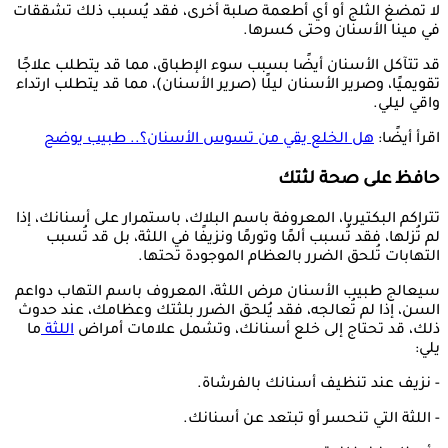
لا تمضغ الثلج أو أي أطعمة صلبة أخرى، فقد يُسبب ذلك تشققات
في مينا الأسنان وحتى كسرها.
قد تتآكل الأسنان أيضًا بسبب سوء الإطباق، مما قد يتطلب علاجًا
تقويميًا، وصرير الأسنان ليلًا (صرير الأسنان)، مما قد يتطلب ارتداء
واقي ليلي.
اقرأ أيضًا:
هل الخلع يقي من تسوس الأسنان؟.. طبيب يوضح
حافظ على صحة لثتك
تتراكم البكتيريا، المعروفة باسم البلاك، باستمرار على أسنانك، إذا
لم تُزلها، فقد تُسبب ألمًا وتورمًا ونزيفًا في اللثة، بل قد تُسبب
التهابات تُلحق الضرر بالعظام الموجودة تحتها.
سيعالج طبيب الأسنان مرض اللثة، المعروف باسم التهاب دواعم
السن، إذا لم تُعالجه، فقد يُلحق الضرر بلثتك وعظامك، عند حدوث
ذلك، قد تحتاج إلى خلع أسنانك، وتشمل علامات أمراض
اللثة
ما
يلي:
- نزيف عند تنظيف أسنانك بالفرشاة.
- اللثة التي تنحسر أو تبتعد عن أسنانك.