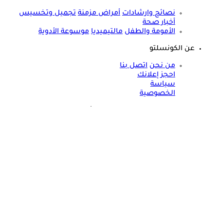
نصائح وارشادات
أمراض مزمنة
تجميل وتخسيس
أخبار صحة
الأمومة والطفل
مالتيميديا
موسوعة الأدوية
عن الكونسلتو
من نحن
اتصل بنا
احجز إعلانك
سياسة
الخصوصية
مواقعنا الأخرى
©
جميع الحقوق محفوظة لدى شركة جيميناي ميديا
طبيب يثير الجدل: الرياضة فاشلة في إنقاص الوزن لهذا السبب