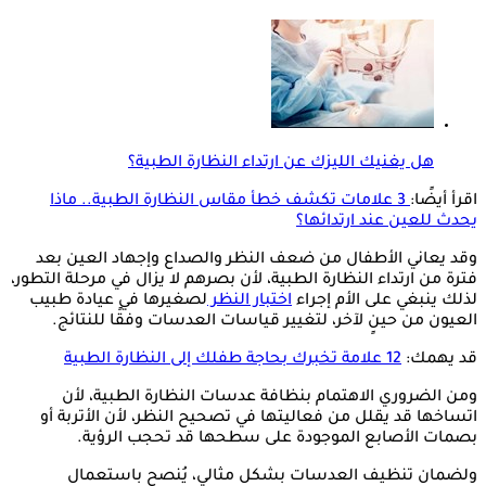
هل يغنيك الليزك عن ارتداء النظارة الطبية؟
اقرأ أيضًا:
3 علامات تكشف خطأ مقاس النظارة الطبية.. ماذا
يحدث للعين عند ارتدائها؟
وقد يعاني الأطفال من ضعف النظر والصداع وإجهاد العين بعد
فترة من ارتداء النظارة الطبية، لأن بصرهم لا يزال في مرحلة التطور،
لذلك ينبغي على الأم إجراء
اختبار النظر
لصغيرها في عيادة طبيب
العيون من حينٍ لآخر، لتغيير قياسات العدسات وفقًا للنتائج.
قد يهمك:
12 علامة تخبرك بحاجة طفلك إلى النظارة الطبية
ومن الضروري الاهتمام بنظافة عدسات النظارة الطبية، لأن
اتساخها قد يقلل من فعاليتها في تصحيح النظر، لأن الأتربة أو
بصمات الأصابع الموجودة على سطحها قد تحجب الرؤية.
ولضمان تنظيف العدسات بشكل مثالي، يُنصح باستعمال