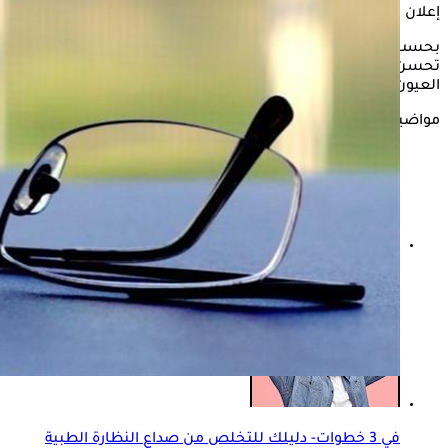
إعلان
بحسب موقع "روسيا اليوم"، قد تؤدي
النظارة الطبية
إلى عدم
تحسن الرؤية، إذا كانت قياساتها خاطئة، لذلك يجب الذهاب لطبيب
العيون، لمطابقة العدسات باختبار النظر.
مواضيع ذات صلة
للوقاية من العمى الليلي- 6 نصائح لا غنى عنها
في 3 خطوات- دليلك للتخلص من صداع النظارة الطبية