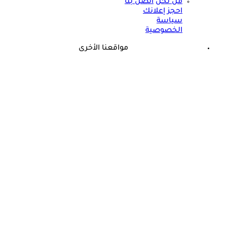
من نحن
اتصل بنا
احجز إعلانك
سياسة
الخصوصية
مواقعنا الأخرى
©
جميع الحقوق محفوظة لدى شركة جيميناي ميديا
حسام موافي يؤكد: هذه أبرز الهرمونات التي تؤثر على الكلى