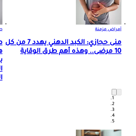
أمراض مزمنة
صو
منى حجازي: الكبد الدهني يهدد 7 من كل
ط
10 مرضى.. وهذه أهم طرق الوقاية
ه
ب
ا
ا