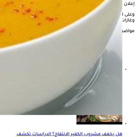
إعلان
وعلى الرغم من ذلك، فإن البعض يشكو من حدوث انتفاخات وآلام
وغازات بعد تناول العدس، حسبما نشر موقع "Live strong".
مواضيع ذات صلة
هل يسبب نظامك الغذائي المعتمد على البروتين للانتفاخ؟
دراسات توضح
هل يخفف مشروب الكفير الانتفاخ؟ الدراسات تكشف