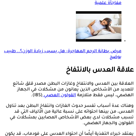
مفاجأة علمية
مرض بطانة الرحم المهاجرة- هل يسبب زيادة الوزن؟.. طبيب
يوضح
علاقة العدس بالانتفاخ
العلاقة بين العدس والانتفاخ وغازات البطن مصدر قلق شائع
للعديد من الأشخاص الذين يعانون من مشكلات في الجهاز
الهضمي، ليس فقط متلازمة
القولون العصبي
(IBS).
وهناك عدة أسباب تفسر حدوث الغازات وانتفاخ البطن بعد تناول
العدس، من بينها احتوائه على نسبة عالية من الألياف التي قد
تسبب مشكلات لدى بعض الأشخاص المصابين بمشكلات في
القولون والجهاز الهضمي.
يعتقد خبراء التغذية أيضًا أن احتواء العدس على فودماب، قد يكون