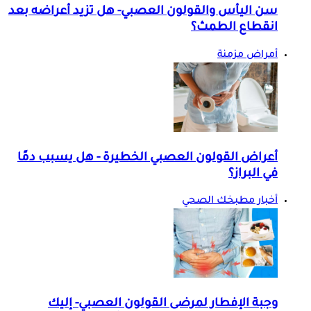
سن اليأس والقولون العصبي- هل تزيد أعراضه بعد
انقطاع الطمث؟
أمراض مزمنة
أعراض القولون العصبي الخطيرة - هل يسبب دمًا
في البراز؟
أخبار مطبخك الصحي
وجبة الإفطار لمرضى القولون العصبي- إليك