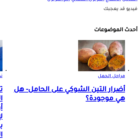
فيديو قد يعجبك
أحدث الموضوعات
مراحل الحمل
ن
أضرار التين الشوكي على الحامل- هل
ت
هي موجودة؟
ا
أ
ل
ب
ا