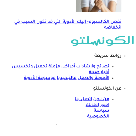
نقص الكالسيوم- إليك الأدوية التي قد تكون السبب في
انخفاضه
روابط سريعة
نصائح وارشادات
أمراض مزمنة
تجميل وتخسيس
أخبار صحة
الأمومة والطفل
مالتيميديا
موسوعة الأدوية
عن الكونسلتو
من نحن
اتصل بنا
احجز إعلانك
سياسة
الخصوصية
مواقعنا الأخرى