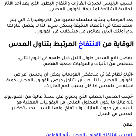
السبب الرئيسي لحدوث الغازات وانتفاخ البطن، الذي يعد أحد الآثار
الجانبية الشائعة لمتلازمة القولون العصبي.
يعد الفودماب بمثابة سلسلة قصيرة من الكربوهيدرات التي يتم
امتصاصها في الأمعاء الدقيقة بشكل سيء، لذا لا يفضل تناولها
لدى أولئك الذين يعانون من مشكلات في القولون.
الوقاية من
الانتفاخ
المرتبط بتناول العدس
-يفضل نقع العدس طوال الليل قبل طهيه في اليوم التالي،
للتخلص من الألياف والمركبات صعبة الهضم.
-اتباع نظام غذائي منخفض الفودماب يمكن أن يحسن أعراض
القولون العصبي، لذا يجب أن يتناول مرضى القولون العصبي كمية
قليلة من تلعدس إذا كان يسبب لهم الغازات.
-تجنب العدس المعلب الذي يحتوي على نسبة عالية من الصوديوم،
لأنه غالبًا ما يكون المحلول الملحي في البقوليات المعلبة هو
السبب في حدوث الغازات والانتفاخ، ولهذا السبب يجب تحضير
العدس في المنزل.
إعلان
العدس
الانتفاخ
القولون العصبي
ألم القولون