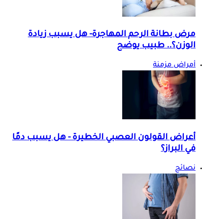
مرض بطانة الرحم المهاجرة- هل يسبب زيادة
الوزن؟.. طبيب يوضح
أمراض مزمنة
أعراض القولون العصبي الخطيرة - هل يسبب دمًا
في البراز؟
نصائح