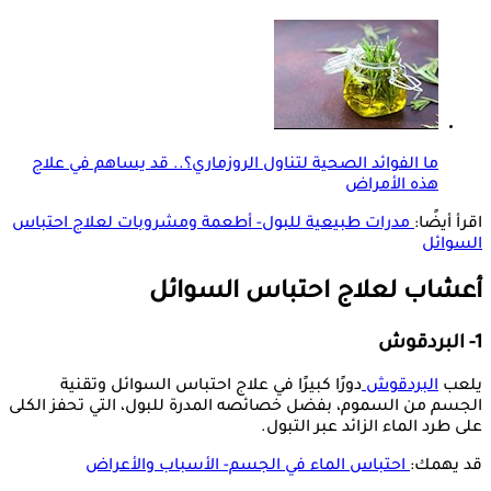
ما الفوائد الصحية لتناول الروزماري؟.. قد يساهم في علاج
هذه الأمراض
اقرأ أيضًا:
مدرات طبيعية للبول- أطعمة ومشروبات لعلاج احتباس
السوائل
أعشاب لعلاج احتباس السوائل
1- البردقوش
يلعب
البردقوش
دورًا كبيرًا في علاج احتباس السوائل وتقنية
الجسم من السموم، بفضل خصائصه المدرة للبول، التي تحفز الكلى
على طرد الماء الزائد عبر التبول.
قد يهمك:
احتباس الماء في الجسم- الأسباب والأعراض