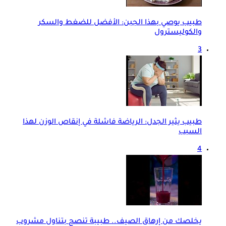
طبيب يوصي بهذا الجبن: الأفضل للضغط والسكر
والكوليسترول
3
طبيب يثير الجدل: الرياضة فاشلة في إنقاص الوزن لهذا
السبب
4
يخلصك من إرهاق الصيف.. طبيبة تنصح بتناول مشروب