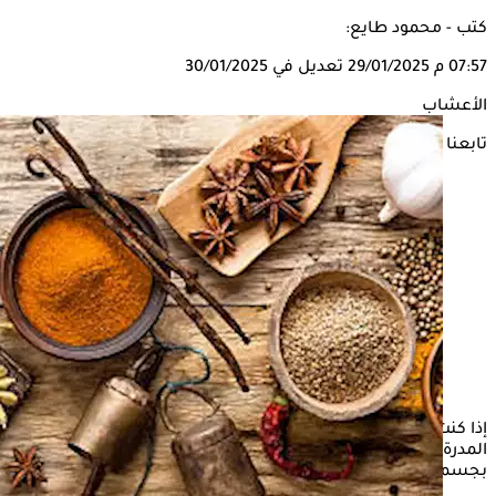
كتب - محمود طايع:
07:57 م
29/01/2025
تعديل في 30/01/2025
الأعشاب
تابعنا على
إذا كنت ترغب في علاج
احتباس السوائل
دون الحاجة لتناول الأدوية
المدرة للبول، هناك أعشاب قد تساعدك على طرد الماء الزائد
بجسمك بصورة طبيعية.