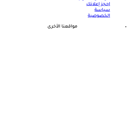
احجز إعلانك
سياسة
الخصوصية
مواقعنا الأخرى
©
جميع الحقوق محفوظة لدى شركة جيميناي ميديا
طبيب يثير الجدل: الرياضة فاشلة في إنقاص الوزن لهذا السبب