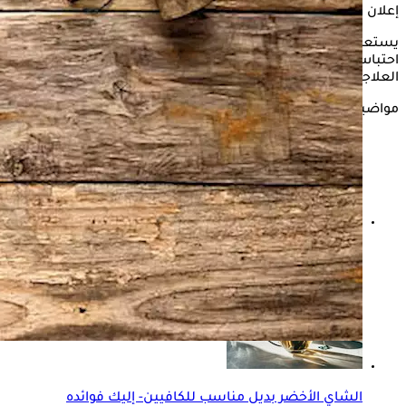
إعلان
يستعرض "الكونسلتو" في التقرير التالي، أفضل الأعشاب لعلاج
احتباس السوائل، وفقًا للدكتورة هالة عسكر، استشاري التغذية
العلاجية.
مواضيع ذات صلة
هل الشاي الأخضر له أضرار على الكلى؟- إليك الإجابة
الشاي الأخضر بديل مناسب للكافيين- إليك فوائده