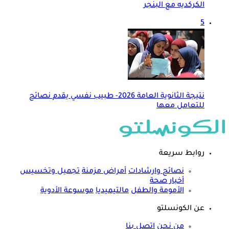
الكركديه مع البنجر
5
نتيجة الثانوية العامة 2026- طبيب نفسي يقدم نصائح
للتعامل معها
روابط سريعة
نصائح وارشادات
أمراض مزمنة
تجميل وتخسيس
أخبار صحة
الأمومة والطفل
مالتيميديا
موسوعة الأدوية
عن الكونسلتو
من نحن
اتصل بنا