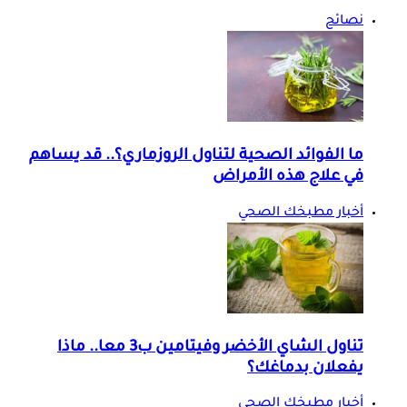
نصائح
ما الفوائد الصحية لتناول الروزماري؟.. قد يساهم
في علاج هذه الأمراض
أخبار مطبخك الصحي
تناول الشاي الأخضر وفيتامين ب3 معا.. ماذا
يفعلان بدماغك؟
أخبار مطبخك الصحي