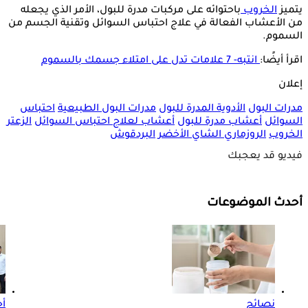
يتميز
الخروب
باحتوائه على مركبات مدرة للبول، الأمر الذي يجعله
من الأعشاب الفعالة في علاج احتباس السوائل وتقنية الجسم من
السموم.
اقرأ أيضًا:
انتبه- 7 علامات تدل على امتلاء جسمك بالسموم
إعلان
مدرات البول
الأدوية المدرة للبول
مدرات البول الطبيعية
احتباس
السوائل
أعشاب مدرة للبول
أعشاب لعلاج احتباس السوائل
الزعتر
الخروب
الروزماري
الشاي الأخضر
البردقوش
فيديو قد يعجبك
أحدث الموضوعات
نصائح
أخ