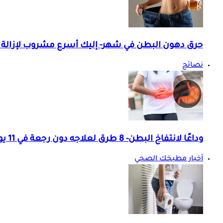
حرق دهون البطن في شهر- إليك أسرع مشروب لإزالة
نصائح
وداعًا لانتفاخ البطن- 8 طرق لعلاجه دون رجعة في 11 يومًا
أخبار مطبخك الصحي