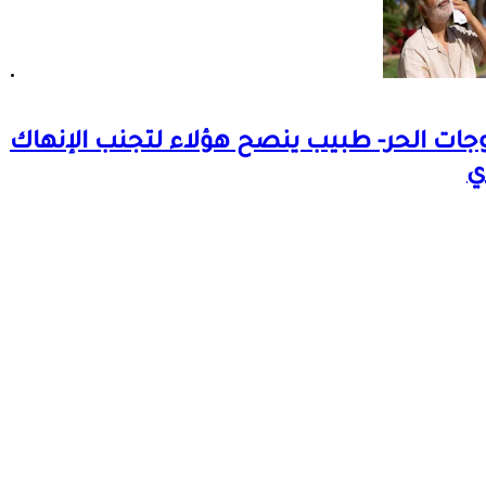
جات الحر- طبيب ينصح هؤلاء لتجنب الإنهاك
ي