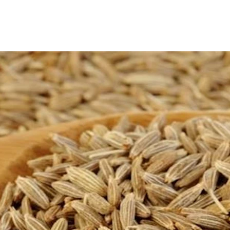
لأطعمة، ووصولًا إلى كونها عشبة أيورفيدية ممتازة، ولكن، ماذا يفع