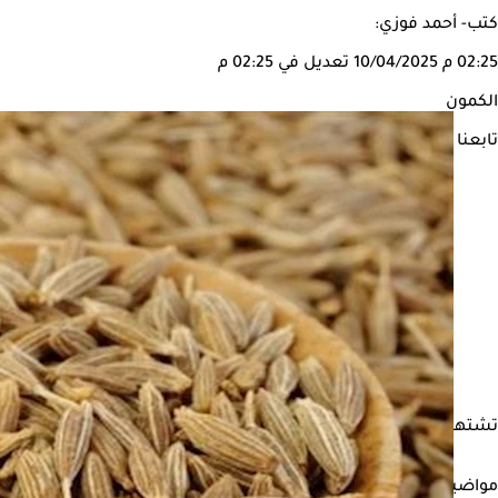
كتب- أحمد فوزي:
02:25 م
10/04/2025
تعديل في 02:25 م
الكمون
تابعنا على
تشتهر بذور
الكمون
بفوائدها الصحية القيّمة، بدءًا من تحسين مذاق ا
مواضيع ذات صلة