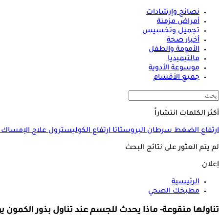
نصائح وإرشادات
أمراض مزمنة
تجميل وتخسيس
أخبار صحة
الأمومة والطفل
مالتيميديا
موسوعة الأدوية
جميع الأقسام
أكثر الكلمات انتشاراً
ارتفاع الضغط
سرطان البروستاتا
ارتفاع الكوليسترول
علاج الإمساك
لم يتم العثور على نتائج البحث
إعلان
الرئيسية
مطبخك الصحي
تناولها منقوعة- ماذا يحدث للجسم عند تناول بذور الكمون يوم