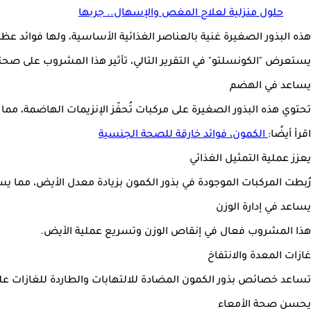
حلول منزلية لعلاج المغص والإسهال.. جربها
هذه البذور الصغيرة غنية بالعناصر الغذائية الأساسية، ولها فوائد ع
يستعرض "الكونسلتو" في التقرير التالي، تأثير هذا المشروب على صحتك، وما ي
يساعد في الهضم
تحتوي هذه البذور الصغيرة على مركبات تُحفّز الإنزيمات الهاضمة، م
اقرأ أيضًا:
الكمون، فوائد خارقة للصحة الجنسية
يعزز عملية التمثيل الغذائي
رُبطت المركبات الموجودة في بذور الكمون بزيادة معدل الأيض، مما ي
يساعد في إدارة الوزن
هذا المشروب فعال في إنقاص الوزن وتسريع عملية الأيض.
غازات المعدة والانتفاخ
تساعد خصائص بذور الكمون المضادة للالتهابات والطاردة للغازات على
يحسن صحة الأمعاء