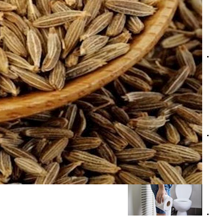
حرق دهون البطن في شهر- إليك أسرع مشروب لإزالة الكرش
وداعًا لانتفاخ البطن- 8 طرق لعلاجه دون رجعة في 11 يومًا