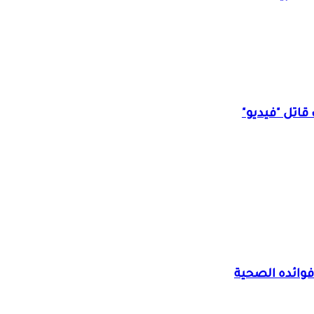
قاتل "فيديو"
وائده الصحية