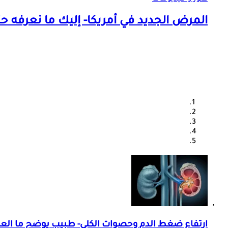
المرض الجديد في أمريكا- إليك ما نعرفه حت
ارتفاع ضغط الدم وحصوات الكلى- طبيب يوضح ما العلا