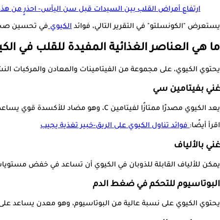
ارتفاع أمراض القلب بين السيدات قبل سن اليأس- احذرٍ من هذه
يستعرض "الكونسلتو" في التقرير التالي، فوائد
الكيوي
في تحسين صحة القل
ما هي العناصر الغذائية المفيدة للقلب في الك
يحتوي الكيوي، على مجموعة من الفيتامينات والمعادن والمركبات النش
غني بفيتامين سي
يعد الكيوي مصدرًا ممتازًا لفيتامين C، وهو مضاد للأكسدة قوي يساعد في تقليل الإجهاد التأكسدي والالتهابات، وكلاهما مرتبط بأمراض القلب.
اقرأ أيضًا:
فوائد تناول الكيوي على الريق-خبير تغذية يجيب
غني بالألياف
يمكن للألياف القابلة للذوبان في الكيوي أن تساعد في خفض مستويات الكوليسترول السيئ (LDL)، مما يقلل م
البوتاسيوم للتحكم في ضغط الدم
يحتوي الكيوي على نسبة عالية من البوتاسيوم، وهو معدن يساعد على ت