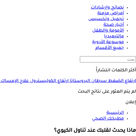
نصائح وإرشادات
أمراض مزمنة
تجميل وتخسيس
أخبار صحة
الأمومة والطفل
مالتيميديا
موسوعة الأدوية
جميع الأقسام
أكثر الكلمات انتشاراً
ارتفاع الضغط
سرطان البروستاتا
ارتفاع الكوليسترول
علاج الإمساك
لم يتم العثور على نتائج البحث
إعلان
الرئيسية
مطبخك الصحي
ماذا يحدث لقلبك عند تناول الكيوي؟