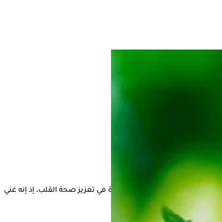
واكه التي تتميز بفوائدها الكبيرة في تعزيز صحة القلب، إذ إنه غني