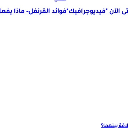
ى الآن "فيديوجرافيك"
فوائد القرنفل- ماذا يفع
قة بينهما؟