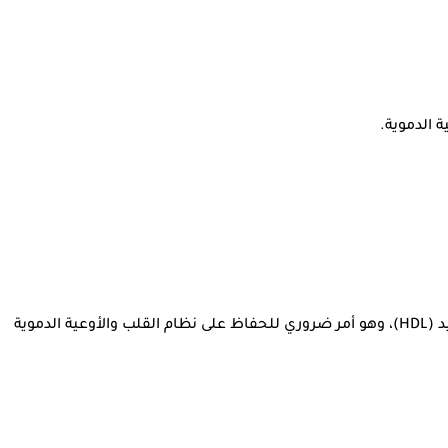
 الدموية.
تساعد الألياف ومضادات الأكسدة الموجودة في الكيوي على خفض مستوى الكوليسترول السيئ (LDL) مع تعزيز مستوى الكوليسترول الجيد (HDL)، وهو أمر ضروري للحفاظ على نظام القلب والأوعية الدموية