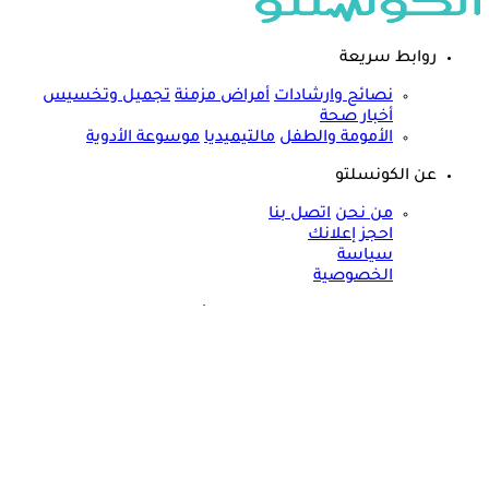
روابط سريعة
نصائح وارشادات
أمراض مزمنة
تجميل وتخسيس
أخبار صحة
الأمومة والطفل
مالتيميديا
موسوعة الأدوية
عن الكونسلتو
من نحن
اتصل بنا
احجز إعلانك
سياسة
الخصوصية
مواقعنا الأخرى
©
جميع الحقوق محفوظة لدى شركة جيميناي ميديا