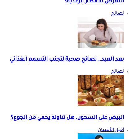
التعرض للأمطار الرعدية؟
نصائح
بعد العيد.. نصائح صحية لتجنب التسمم الغذائي
نصائح
البيض على السحور.. هل تناوله يحمي من الجوع؟
أخبار الأسنان