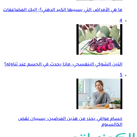
ما هي الأمراض التي يسببها الكبد الدهني؟- إليك المضاعفات
4
التين الشوكي البنفسجي- ماذا يحدث في الجسم عند تناوله؟
5
حسام موافي يحذر من هذين المرضين: يسببان نقص
الكالسيوم