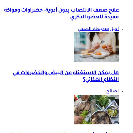
علاج ضعف الانتصاب بدون أدوية- خضراوات وفواكه
مفيدة للعضو الذكري
أخبار مطبخك الصحي
هل يمكن الاستغناء عن البيض والخضروات في
النظام الغذائي؟
نصائح