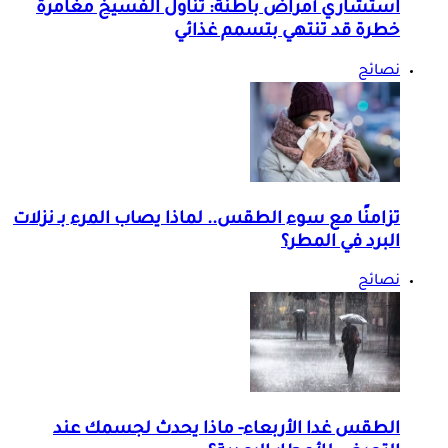
استشاري أمراض باطنة: تناول الفسيخ مغامرة
خطرة قد تنتهي بتسمم غذائي
نصائح
تزامنًا مع سوء الطقس.. لماذا يصاب المرء بـ نزلات
البرد في المطر؟
نصائح
الطقس غدا الأربعاء- ماذا يحدث لجسمك عند