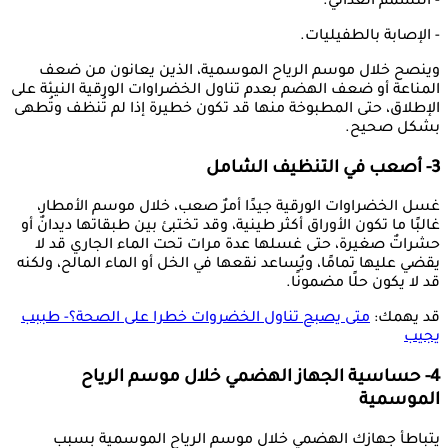
- التسمم الغذائي.
- الإصابة بالطفيليات.
وينصح خلال موسم الرياح الموسمية، الذين يعانون من ضعف
المناعة أو ضعف الهضم بعدم تناول الخضراوات الورقية النيئة على
الإطلاق، حتى المطبوخة منها قد تكون خطيرة إذا لم تُنظف وتُطهى
بشكل صحيح.
3- أصعب في التنظيف الشامل
غسل الخضراوات الورقية جيدًا أمرٌ صعب، خلال موسم الأمطار،
غالبًا ما تكون الأوراق أكثر طينية، وقد تختبئ بين طبقاتها ديدانٌ أو
حشراتٌ صغيرة، حتى غسلها عدة مرات تحت الماء الجاري قد لا
يقضي عليها تمامًا، ويُساعد نقعها في الخل أو الماء المالح، ولكنه
قد لا يكون حلًا مضمونًا.
قد يهمك:
متى يصبح تناول الخضروات خطرا على الصحة؟- طببب
يجيب
4- حساسية الجهاز الهضمي خلال موسم الرياح
الموسمية
يتباطأ جهازك الهضمي خلال موسم الرياح الموسمية بسبب