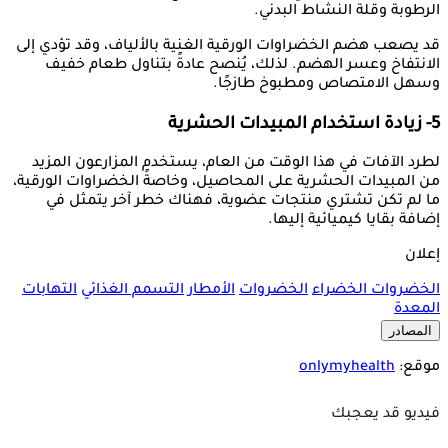
الرطوبة وقلة النشاط البدني.
قد يصعب هضم الخضراوات الورقية الغنية بالألياف، وقد تؤدي إلى
الانتفاخ وعسر الهضم. لذلك، يُنصح عادةً بتناول طعام خفيف
وسهل الامتصاص ومطبوخ طازجًا.
5- زيادة استخدام المبيدات الحشرية
لطرد الآفات في هذا الوقت من العام، يستخدم المزارعون المزيد
من المبيدات الحشرية على المحاصيل، وخاصةً الخضراوات الورقية،
ما لم تكن تشتري منتجات عضوية، فهناك خطر آخر يتمثل في
إضافة بقايا كيميائية إليها.
إعلان
الخضروات الخضراء
الخضروات
الأمطار
التسمم الغذائي
التهابات
المعدة
المصادر
موقع:
onlymyhealth
فيديو قد يعجبك