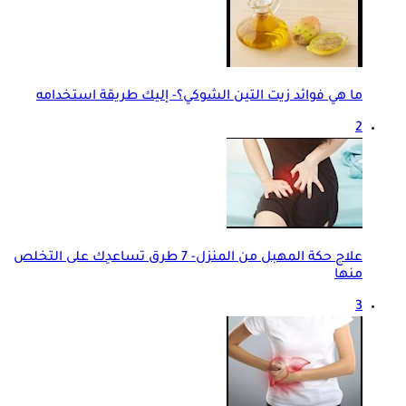
ما هي فوائد زيت التين الشوكي؟- إليك طريقة استخدامه
2
علاج حكة المهبل من المنزل- 7 طرق تساعدِك على التخلص
منها
3