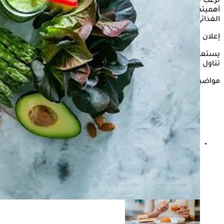
ترغب في تقليل تناولها، أو حتى تجنبها، خلال أوقات معينة، رغم
أهميتها للجسم واحتوائها على الألياف الضرورية لعملية التمثيل
الغذائي.
إعلان
يستعرض "الكونسلتو" في التقرير التالي، 5 أضرار على الصحة عند
تناول الخضروات الورقية الخضراء خلال موسم الرياح الموسمية.
مواضيع ذات صلة
علاج ضعف الانتصاب بدون أدوية- خضراوات وفواكه مفيدة
للعضو الذكري