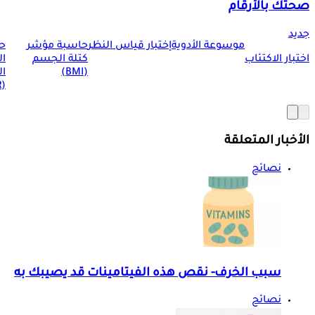
صحتك بالأرقام
جديد
موسوعة الأدوية
إختبار قياس النظر
حاسبة مؤشر
ح
اختبار الاكتئاب
كتلة الجسم
ا
(BMI)
ال
(BMR)
الأخبار المتعلقة
نصائح
سبب الخرف- نقص هذه الفيتامينات قد يصيبك به
نصائح