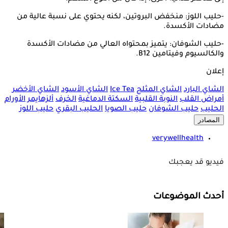
-حليب اللوز: منخفض البروتين، لكنه يحتوي على نسبة عالية من
مضادات الأكسدة.
-حليب الشوفان: يتميز بمحتواه العالي من مضادات الأكسدة
والكالسيوم وفيتامين B12.
إعلان
الشاي البارد
الشاي المثلج
Ice Tea
الشاي الأسود
الشاي الأخضر
أمراض القلب
النوبة القلبية
السكتة الدماغية
الخرف
ألزهايمر
الأورام
الحليب
حليب الشوفان
حليب الصويا
الحليب البقري
حليب اللوز
المصادر
verywellhealth
فيديو قد يعجبك
أحدث الموضوعات