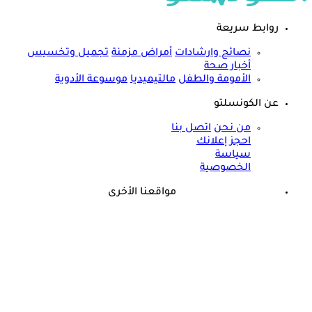
روابط سريعة
نصائح وارشادات
أمراض مزمنة
تجميل وتخسيس
أخبار صحة
الأمومة والطفل
مالتيميديا
موسوعة الأدوية
عن الكونسلتو
من نحن
اتصل بنا
احجز إعلانك
سياسة
الخصوصية
مواقعنا الأخرى
©
جميع الحقوق محفوظة لدى شركة جيميناي ميديا