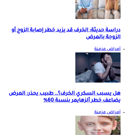
دراسة حديثة: الخرف قد يزيد خطر إصابة الزوج أو
الزوجة بالمرض
أمراض مزمنة
هل يسبب السكري الخرف؟.. طبيب يحذر: المرض
يضاعف خطر ألزهايمر بنسبة 60%
أمراض مزمنة