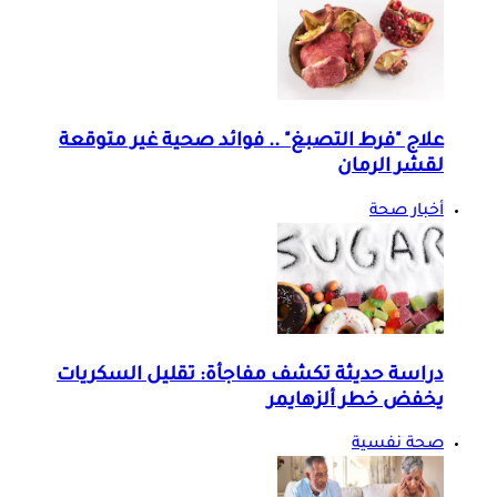
علاج "فرط التصبغ" .. فوائد صحية غير متوقعة
لقشر الرمان
أخبار صحة
دراسة حديثة تكشف مفاجأة: تقليل السكريات
يخفض خطر ألزهايمر
صحة نفسية