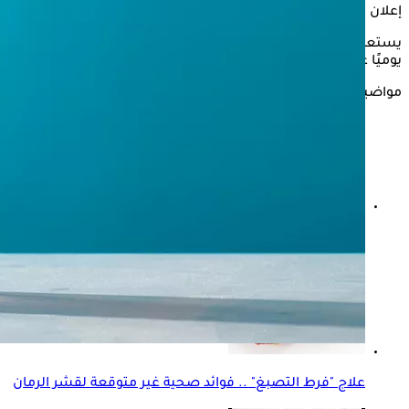
إعلان
يستعرض "الكونسلتو" في التقرير التالي، تأثير شرب
الشاي البارد
يوميًا على الجسم، وفقًا لموقع "Very wellhealth".
مواضيع ذات صلة
سبب الخرف- نقص هذه الفيتامينات قد يصيبك به
علاج "فرط التصبغ" .. فوائد صحية غير متوقعة لقشر الرمان