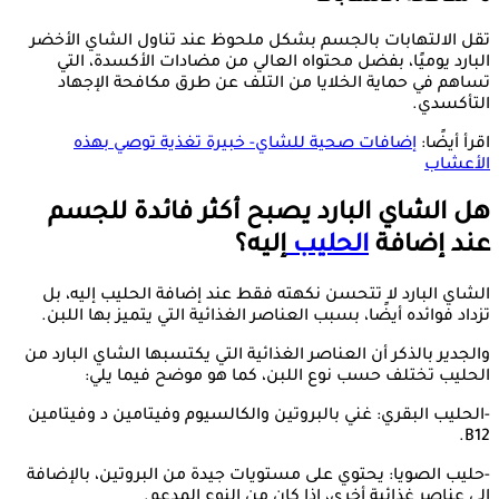
تقل الالتهابات بالجسم بشكل ملحوظ عند تناول الشاي الأخضر
البارد يوميًا، بفضل محتواه العالي من مضادات الأكسدة، التي
تساهم في حماية الخلايا من التلف عن طرق مكافحة الإجهاد
التأكسدي.
اقرأ أيضًا:
إضافات صحية للشاي- خبيرة تغذية توصي بهذه
الأعشاب
هل الشاي البارد يصبح أكثر فائدة للجسم
عند إضافة
الحليب
إليه؟
الشاي البارد لا تتحسن نكهته فقط عند إضافة الحليب إليه، بل
تزداد فوائده أيضًا، بسبب العناصر الغذائية التي يتميز بها اللبن.
والجدير بالذكر أن العناصر الغذائية التي يكتسبها الشاي البارد من
الحليب تختلف حسب نوع اللبن، كما هو موضح فيما يلي:
-الحليب البقري: غني بالبروتين والكالسيوم وفيتامين د وفيتامين
B12.
-حليب الصويا: يحتوي على مستويات جيدة من البروتين، بالإضافة
إلى عناصر غذائية أخرى، إذا كان من النوع المدعم.