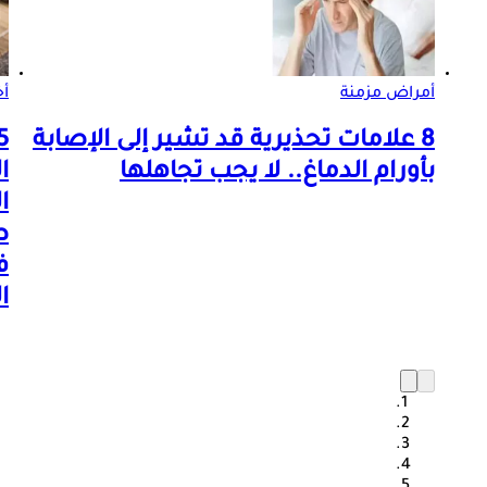
أمراض مزمنة
أ
8 علامات تحذيرية قد تشير إلى الإصابة
بأورام الدماغ.. لا يجب تجاهلها
ا
ا
ص
ف
ا