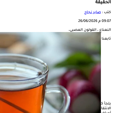
الحقيقة
كتب :
صابر نجاح
09:07 م
26/06/2026
النعناع ، القولون العصبي،
تابعنا على
يلجأ كثير من مرضى
القولون العصبي
إلى شرب
النعناع
لتخفيف
الانتفاخ وآلام البطن، ويعتقد البعض أنه علاج فعال للتخلص من