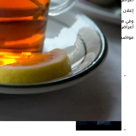
أعراض المرض، لكن ما مدى صحة ذلك؟
إعلان
وفي هذا السياق، يوضح "الكونسلتو" حقيقة دور النعناع في تخفيف
أعراض القولون العصبي، وذلك بحسب ما ورد في موقع WebMD.
مواضيع ذات صلة
خبز الحبة الكاملة لمرضى القولون العصبي- مفيد أم مضر؟-
طبيب يجيب