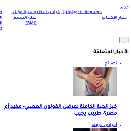
جديد
موسوعة الأدوية
إختبار قياس النظر
حاسبة مؤشر
ح
اختبار الاكتئاب
كتلة الجسم
ا
(BMI)
ال
(BMR)
الأخبار المتعلقة
نصائح
خبز الحبة الكاملة لمرضى القولون العصبي- مفيد أم
مضر؟- طبيب يجيب
أمراض مزمنة