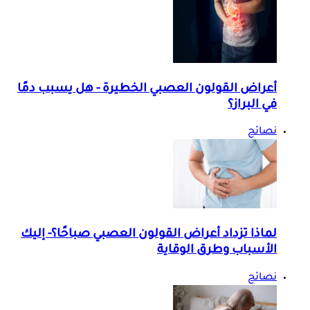
أعراض القولون العصبي الخطيرة - هل يسبب دمًا
في البراز؟
نصائح
لماذا تزداد أعراض القولون العصبي صباحًا؟- إليك
الأسباب وطرق الوقاية
نصائح