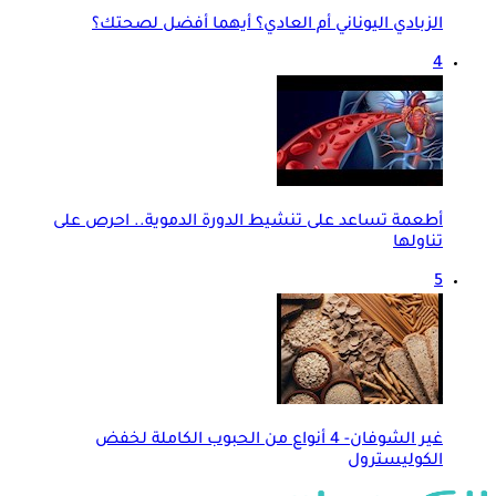
الزبادي اليوناني أم العادي؟ أيهما أفضل لصحتك؟
4
أطعمة تساعد على تنشيط الدورة الدموية.. احرص على
تناولها
5
غير الشوفان- 4 أنواع من الحبوب الكاملة لخفض
الكوليسترول