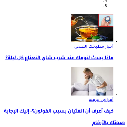
أخبار مطبخك الصحي
ماذا يحدث لنومك عند شرب شاي النعناع كل ليلة؟
أمراض مزمنة
كيف أعرف أن الغثيان بسبب القولون؟- إليك الإجابة
صحتك بالأرقام