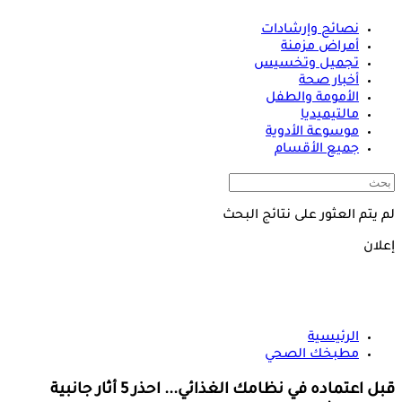
نصائح وإرشادات
أمراض مزمنة
تجميل وتخسيس
أخبار صحة
الأمومة والطفل
مالتيميديا
موسوعة الأدوية
جميع الأقسام
لم يتم العثور على نتائج البحث
إعلان
الرئيسية
مطبخك الصحي
قبل اعتماده في نظامك الغذائي... احذر 5 أثار جانبية