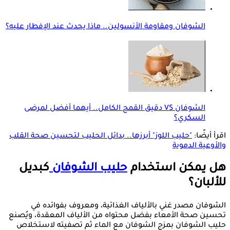
الشوفان ومقاومة الأنسولين.. ماذا يحدث عند الإفطار عليه؟
الشوفان VS دقيق القمح الكامل.. أيهما أفضل لمرضى
السكري؟
اقرأ أيضًا:
"حليب اللوز" أبرزها.. بدائل الحليب لتحسين صحة القلب
والأوعية الدموية
هل يمكن استخدام
حليب الشوفان
كبديل
للألبان؟
الشوفان مصدر غني بالألياف الغذائية، ومعروف بفوائده في
تحسين صحة الأمعاء بفضل محتواه من الألياف المعقدة، ويُصنع
حليب الشوفان بمزج الشوفان مع الماء ثم تصفيته لاستخلاص