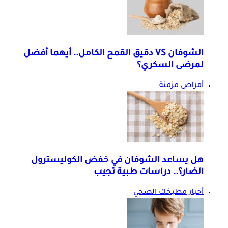
الشوفان VS دقيق القمح الكامل.. أيهما أفضل
لمرضى السكري؟
أمراض مزمنة
هل يساعد الشوفان في خفض الكوليسترول
الضار؟.. دراسات طبية تجيب
أخبار مطبخك الصحي