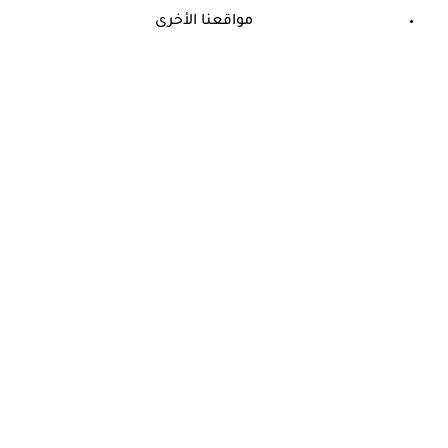
مواقعنا الأخرى
©
جميع الحقوق محفوظة لدى شركة جيميناي ميديا
حسام موافي يؤكد: هذه أبرز الهرمونات التي تؤثر على الكلى