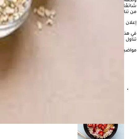
ونكهة غنية تشبه دقيق الشوفان، وأصبح هذا المشروب بديلًا
شائعًا للحليب البقري، لكن رغم فوائده هناك أثار جانبية قد تمنعك
من تناوله.
إعلان
في هذه السطور يستعرض "الكونسلتو" أثار جانبية قد تمنعك من
تناول حليب الشوفان، وذلك وفقًا لما جاء بموقع only my health.
مواضيع ذات صلة
الشوفان- ماذا يفعل بالكوليسترول والقلب؟.. طبيبة تكشف
التفاصيل