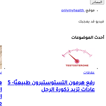
المصادر
موقع:
onlymyhealth
فيديو قد يعجبك
أحدث الموضوعات
علاقات
ن
رفع هرمون التستوستيرون طبيعيًا- 5
ه
عادات تزيد ذكورة الرجل
ا
ا
م