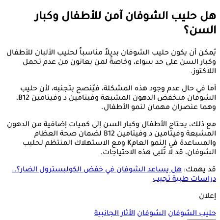
هل حليب الشوفان آمن للأطفال وكبار
السن؟
يُمكن أن يكون حليب الشوفان بديلاً مناسباً لحليب الألبان للأطفال
وكبار السن على حد سواء، وخاصةً لمن يعانون من عدم تحمل
اللاكتوز.
أما في حال عدم وجود هذه المشكلة، فيُنصح بتجنبه، لأن حليب
الشوفان منخفض الدهون المشبعة وفيتامين د وفيتامين B12،
وهما عنصران مهمان لنمو الأطفال.
مع ذلك، يحتاج الأطفال وكبار السن إلى كميات إضافية من الدهون
المشبعة وفيتامين د وفيتامين B12 لضمان صحة العظام
والمساعدة في النمو العامK ومع الاستهلاك المنتظم لحليب
الشوفان، قد لا تُلبى هذه الاحتياجات.
قد يهمك:
هل يساعد الشوفان في خفض الكوليسترول الضار؟..
دراسات طبية تجيب
إعلان
حليب الشوفان
الشوفان
الأثار الجانبية