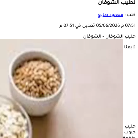
لحليب الشوفان
كتب :
محمود طايع
07:51 م
05/06/2026
تعديل في 07:51 م
حليب الشوفان - الشوفان
تابعنا على
حليب
الشوفان
هو مشروب نباتي طبيعي يُستخلص من خلط
حبوب الشوفان الكاملة بالماء ثم تصفيتها، ويتميز بقوام كريمي