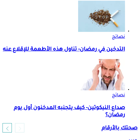
نصائح
التدخين في رمضان- تناول هذه الأطعمة للإقلاع عنه
نصائح
صداع النيكوتين- كيف يتجنبه المدخنون أول يوم
رمضان؟
صحتك بالأرقام