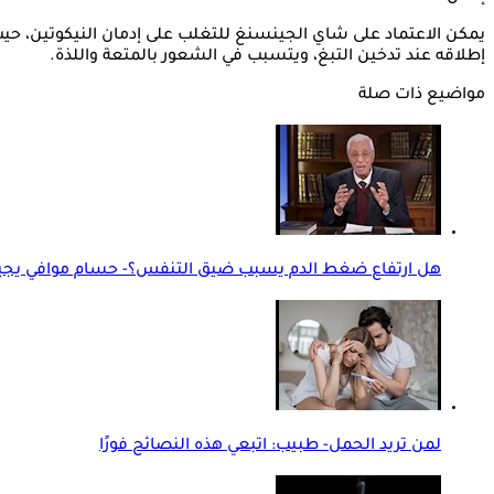
يمكن الاعتماد على شاي الجينسنغ للتغلب على إدمان النيكوتين، ح
إطلاقه عند تدخين التبغ، ويتسبب في الشعور بالمتعة واللذة.
مواضيع ذات صلة
هل ارتفاع ضغط الدم يسبب ضيق التنفس؟- حسام موافي يج
لمن تريد الحمل- طبيب: اتبعي هذه النصائح فورًا