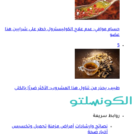
حسام موافي: عدم علاج الكوليسترول خطر على شرايين هذا
عضو
5
طبيب يحذر من تناول هذا المشروب: الأكثر ضررًا بالكلى
روابط سريعة
نصائح وارشادات
أمراض مزمنة
تجميل وتخسيس
أخبار صحة