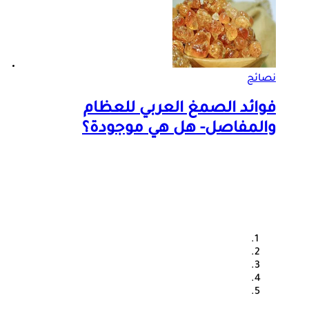
نصائح
صو
فوائد الصمغ العربي للعظام
ا
والمفاصل- هل هي موجودة؟
ن
ه
ا
ص