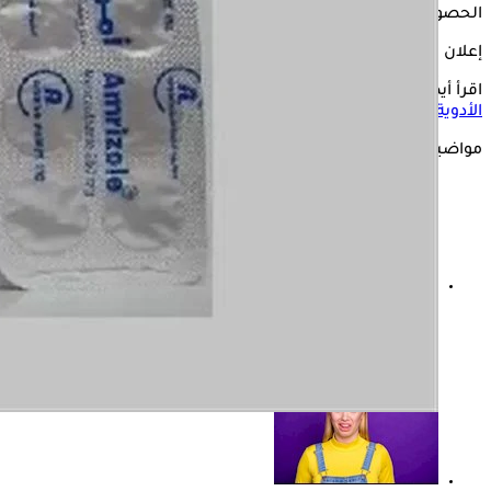
الحصول عليه.
إعلان
اقرأ أيضًا:
احذر تناول المضادات الحيوية لعلاج الإنفلونزا.. إليك
الأدوية الآمنة
مواضيع ذات صلة
4 طرق لحماية أمعائك أثناء تناول المضادات الحيوية..
نصائح صيدلانية مهمة