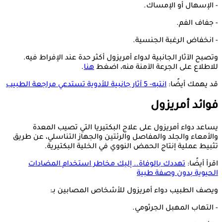
- الإسهال أو الإمساك.
- جفاف الفم.
- انخفاض الرغبة الجنسية.
وتصبح الآثار الجانبية لدواء أمريزول أكثر حدة عند الإفراط فيه.
للاطلاع على الجرعة الآمنة منه، اضغط
هنا
.
قد يهمك أيضًا:
انتبه- 5 آثار جانبية للأدوية تستدعي مراجعة الطبيب
فوائد أمريزول
يساعد دواء أمريزول على علاج البكتيريا التي تصيب المعدة
والأمعاء والجلد والمفاصل والرئتين والجهاز التناسلي، عن طريق
تثبيط عملية إنتاج الحمض النووي في الخلية البكتيرية.
اقرأ أيضًا:
تهددك بالوفاة.. إليك مخاطر استخدام المضادات
الحيوية بدون وصفة طبية
ويصف الطبيب دواء أمريزول للأشخاص المصابين بـ:
- التهاب المهبل الجرثومي.