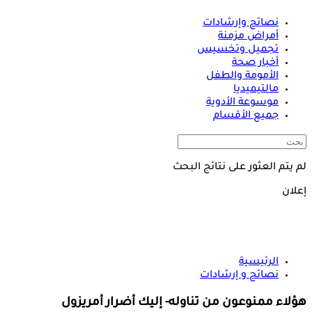
نصائح وإرشادات
أمراض مزمنة
تجميل وتخسيس
أخبار صحة
الأمومة والطفل
مالتيميديا
موسوعة الأدوية
جميع الأقسام
لم يتم العثور على نتائج البحث
إعلان
الرئيسية
نصائح و إرشادات
هؤلاء ممنوعون من تناوله- إليك أضرار أمريزول