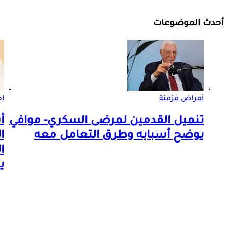
أحدث الموضوعات
أمراض مزمنة
اخ
تنميل القدمين لمرضى السكري- موافي
أ
يوضح أسبابه وطرق التعامل معه
ا
ا
ي