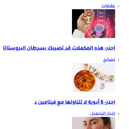
علاقات
احذر- هذه المكملات قد تصيبك بسرطان البروستاتا
نصائح
احذر- 6 أدوية لا تتناولها مع فيتامين د
اخبار التجميل