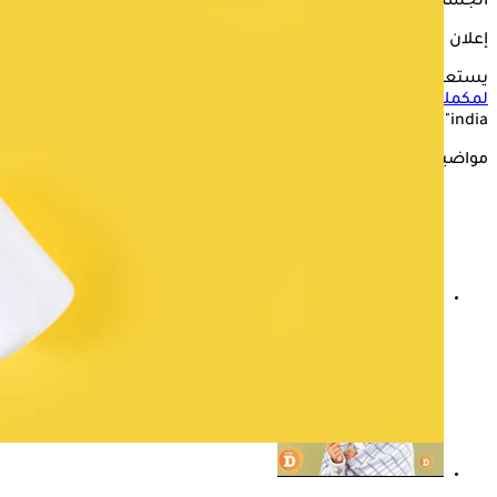
الجسم ببعض الآثار الجانبية الصامتة.
إعلان
يستعرض "الكونسلتو" في التقرير التالي،
الآثار الجانبية الصامتة
لمكملات فيتامين د
وطرق الوقاية منها، وفقًا لموقع "Times of
india".
مواضيع ذات صلة
هل القولون العصبي يسبب نقص فيتامين د؟