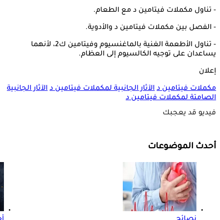
- تناول مكملات فيتامين د مع الطعام.
- الفصل بين مكملات فيتامين د والأدوية.
- تناول الأطعمة الغنية بالماغنسيوم وفيتامين ك2، لأنهما
يساعدان على توجيه الكالسيوم إلى العظام.
إعلان
مكملات فيتامين د
الآثار الجانبية لمكملات فيتامين د
الآثار الجانبية
الصامتة لمكملات فيتامين د
فيديو قد يعجبك
أحدث الموضوعات
نصائح
أ