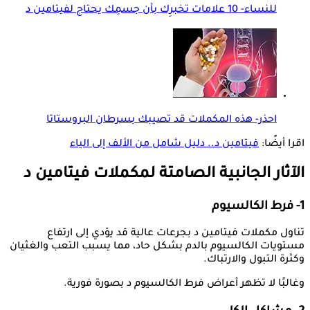
للنساء- 10 علامات تخبرِك بأن جسمِك يحتاج لفيتامين د
احذر- هذه المكملات قد تصيبك بسرطان البروستاتا
اقرا أيضًا:
فيتامين د.. دليل شامل من الألف إلى الياء
الآثار الجانبية الصامتة لمكملات فيتامين د
1- فرط الكالسيوم
تناول مكملات فيتامين د بجرعات عالية قد يؤدي إلى ارتفاع
مستويات الكالسيوم بالدم بشكل حاد، مما يسبب التعب والغثيان
وكثرة التبول والارتباك.
وغالبًا لا تظهر أعراض فرط الكالسيوم د بصورة فورية.