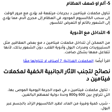
5- ألم او ضعف العظام
تناول مكملات فيتامين د بجرعات مرتفعة قد يؤدي مع مرور الوقت
إلى سحب الكالسيوم الموجود في العظام إلى مجرى الدم، مما يؤدي
إلى الشعور بالألم أو التعرض للكسور.
6- التداخل مع الأدوية
من الممكن أن تتداخل مكملات فيتامين د مع بعض العقاقير، مثل
الستيرويدات ومدرات البول وأدوية القلب، دون الشعور بذلك، لأنها
تتفاعل معها بشكل صامت.
اقرأ أيضًا:
المكملات الغذائية- 7 أصناف لا تتناولها معًا
نصائح لتجنب الآثار الجانبية الخفية لمكملات
فيتامين د
- تناول مكملات فيتامين د في ضوء الجرعة اليومية الموصى بها،
التي تتراوح بين 600 و800 وحدة دولية لمعظم البالغين.
- شرب كمية وفيرة من الماء، لطرد الكالسيوم الزائد بالجسم عبر
البول.