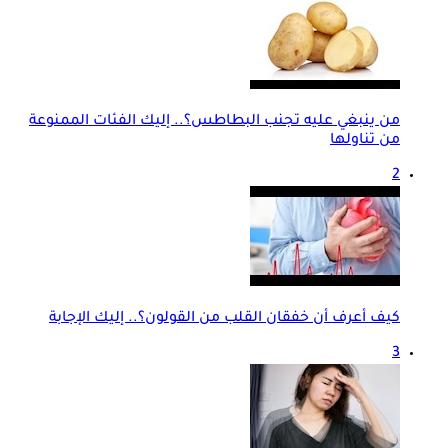
من ينبغي عليه تجنب البطاطس؟.. إليك الفئات الممنوعة
من تناولها
2
كيف أعرف أن خفقان القلب من القولون؟.. إليك الإجابة
3