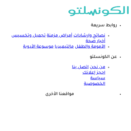
روابط سريعة
نصائح وارشادات
أمراض مزمنة
تجميل وتخسيس
أخبار صحة
الأمومة والطفل
مالتيميديا
موسوعة الأدوية
عن الكونسلتو
من نحن
اتصل بنا
احجز إعلانك
سياسة
الخصوصية
مواقعنا الأخرى
©
جميع الحقوق محفوظة لدى شركة جيميناي ميديا