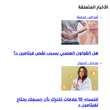
الأخبار المتعلقة
أمراض مزمنة
هل القولون العصبي يسبب نقص فيتامين د؟
مراحل الحمل
للنساء- 10 علامات تخبرِك بأن جسمِك يحتاج
لفيتامين د