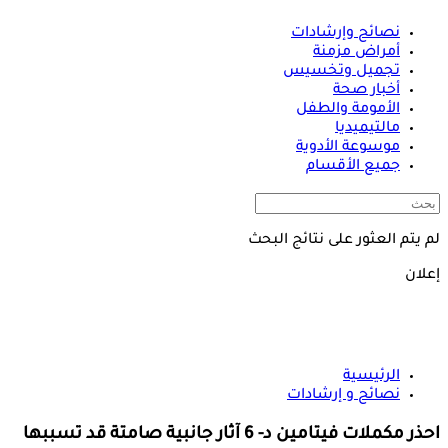
نصائح وإرشادات
أمراض مزمنة
تجميل وتخسيس
أخبار صحة
الأمومة والطفل
مالتيميديا
موسوعة الأدوية
جميع الأقسام
لم يتم العثور على نتائج البحث
إعلان
الرئيسية
نصائح و إرشادات
احذر مكملات فيتامين د- 6 آثار جانبية صامتة قد تسببها