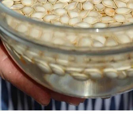
اماته