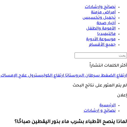
نصائح وإرشادات
أمراض مزمنة
تجميل وتخسيس
أخبار صحة
الأمومة والطفل
مالتيميديا
موسوعة الأدوية
جميع الأقسام
أكثر الكلمات انتشاراً
ارتفاع الضغط
سرطان البروستاتا
ارتفاع الكوليسترول
علاج الإمساك
لم يتم العثور على نتائج البحث
إعلان
الرئيسية
نصائح و إرشادات
لماذا ينصح الأطباء بشرب ماء بذور اليقطين صباحًا؟