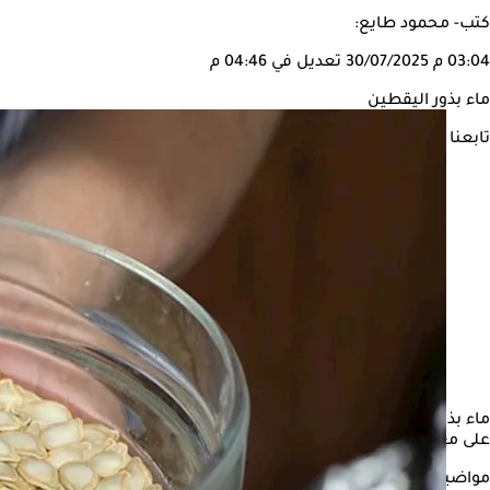
كتب- محمود طايع:
03:04 م
30/07/2025
تعديل في 04:46 م
ماء بذور اليقطين
تابعنا على
ماء بذور
اليقطين
هو مشروب يتم تحضيره من خلال نقع بذور ثمرة اليقط
على معدة فارغة.
مواضيع ذات صلة