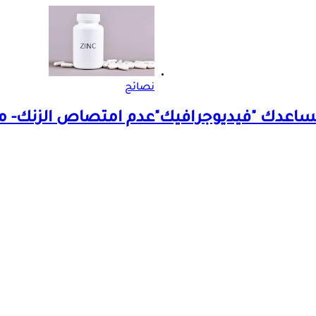
نصائح
عدم امتصاص الزنك- ما