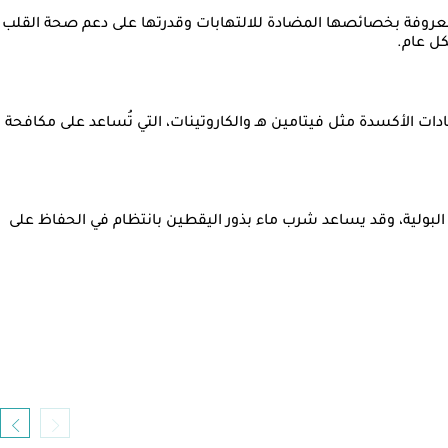
ن تجعلها خيارًا صحيًا للقلب، فهي مصدر ممتاز للدهون غير المشبعة، بما في ذلك أحماض أوميجا 3 الدهنية، المعروفة بخصائصها المضادة للالتهابات وقدرتها على دعم صحة القلب
كل عام.
ات الأكسدة مثل فيتامين هـ والكاروتينات، التي تُساعد على مكافحة
لبولية، وقد يساعد شرب ماء بذور اليقطين بانتظام في الحفاظ على