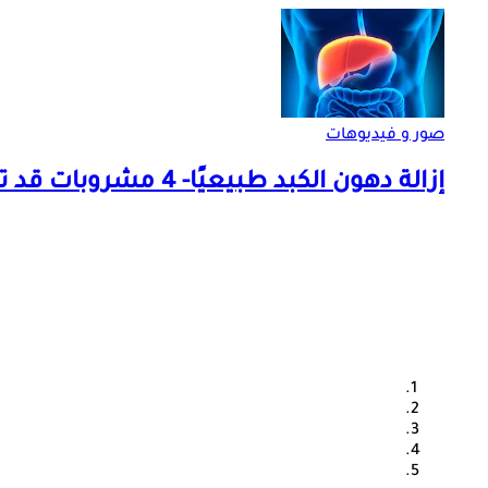
صور و فيديوهات
إزالة دهون الكبد طبيعيًا- 4 مشروبات قد تساعدك "فيديوجرافيك"