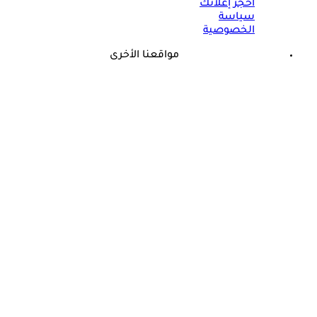
احجز إعلانك
سياسة
الخصوصية
مواقعنا الأخرى
©
جميع الحقوق محفوظة لدى شركة جيميناي ميديا
برعاية مجانية.. أسامة حمدي يزف بشرى للأطفال المصابين
بالسكري في مصر