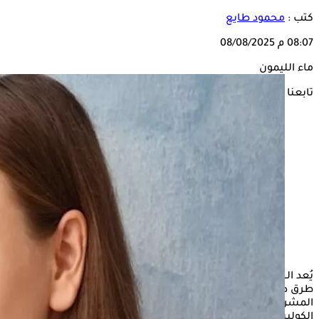
كتب :
محمود طايع
08:07 م
08/08/2025
ماء الليمون
تابعنا على
يُعد الحفاظ على صحة القلب أمرٌ بالغ الأهمية لدى الأشخاص، ومن
طرق دعم صحة القلب اتباع روتين صباحي يشمل تناول بعض
المشروبات المناسبة على معدة فارغة لخفض مستويات
الكوليسترول وتحسين الدورة الدموية.