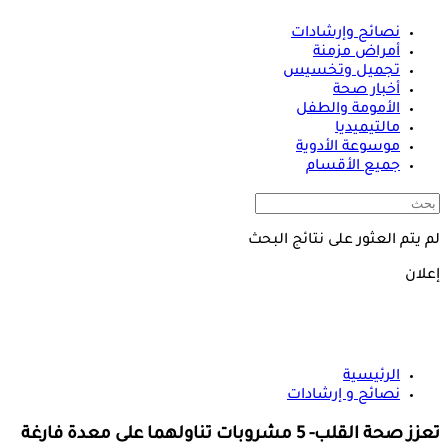
نصائح وإرشادات
أمراض مزمنة
تجميل وتخسيس
أخبار صحة
الأمومة والطفل
مالتيميديا
موسوعة الأدوية
جميع الأقسام
لم يتم العثور على نتائج البحث
إعلان
الرئيسية
نصائح و إرشادات
تعزز صحة القلب- 5 مشروبات تناولهما على معدة فارغة