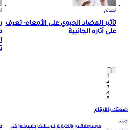
نصائح
أم
تأثير المضاد الحيوي على الأمعاء- تعرف
ر
على آثاره الجانبية
م
ا
ت
صحتك بالأرقام
جديد
موسوعة الأدوية
إختبار قياس النظر
حاسبة مؤشر
ح