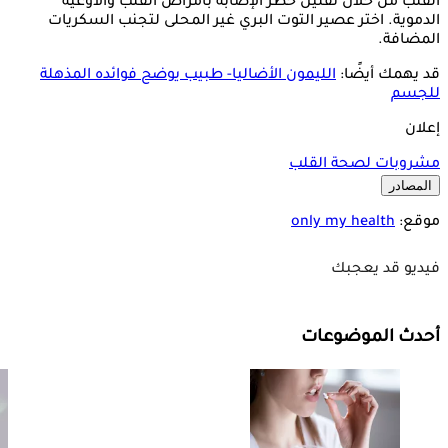
القلب من خلال تقليل خطر الإصابة بأمراض القلب والأوعية
الدموية. اختر عصير التوت البري غير المحلى لتجنب السكريات
المضافة.
قد يهمك أيضًا:
الليمون الأضاليا- طبيب يوضح فوائده المذهلة
للجسم
إعلان
مشروبات لصحة القلب
المصادر
موقع:
only my health
فيديو قد يعجبك
أحدث الموضوعات