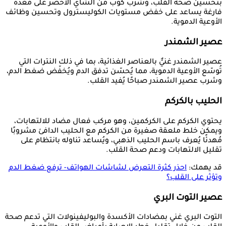
بتحسين صحة القلب، وشرب كوب من الشاي الأخضر على معدة
فارغة يساعد على خفض مستويات الكوليسترول وتحسين وظائف
الأوعية الدموية.
عصير الشمندر
عصير الشمندر غنيٌّ بالعناصر الغذائية، بما في ذلك النترات التي
تُوسّع الأوعية الدموية، مما يُحسّن تدفق الدم ويُخفّض ضغط الدم،
وشرب عصير الشمندر صباحًا يُفيد القلب.
الحليب بالكركم
يحتوي الكركم على الكركمين، وهو مركب فعال مضاد للالتهابات،
ويمكن خلط ملعقة صغيرة من الكركم مع الحليب الدافئ مشروبًا
مُهدئًا يُعرف باسم الحليب الذهبي، ويُساعد تناوله بانتظام على
تقليل الالتهابات ودعم صحة القلب.
قد يهمك:
احذر كثرة التعرض لشاشات الهواتف- ترفع ضغط الدم
وتؤثر على القلب؟
عصير التوت البري
التوت البري غني بمضادات الأكسدة والبوليفينولات التي تدعم صحة