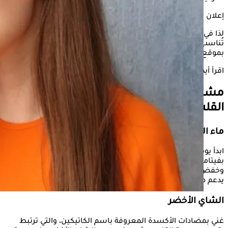
إعلان
لذا في هذا الشأن يستعرض "الكونسلتو" بعض المشروبات التي
تُناسب معدة فارغة للحفاظ على صحة القلب، وذلك وفقًا لما جاء
بموقع only my health
اقرأ أيضًا:
احذر- نقص هذه المعادن بجسمك خطر على قلبك
مشروبات تناولها على معدة فارغة لصحة
القلب
ماء الليمون الدافيء
ابدأ يومك بكوب من ماء الليمون الدافئ، حيث أن الليمون غني
بفيتامين ج ومضادات الأكسدة، مما يساعد على تقليل الالتهابات
وخفض ضغط الدم، كما أنه يساعد على الهضم وإزالة السموم، مما
يدعم صحة القلب.
الشاي الأخضر
غني بمضادات الأكسدة المعروفة باسم الكاتيكين، والتي ترتبط