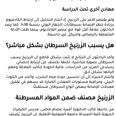
معادن أخرى تحت الدراسة
ولم يقتصر الأمر على الزرنيخ، إذ أشار التحليل إلى ارتباط الكادميوم
بزيادة خطر الإصابة بسرطانات الجهاز البولي بنسبة 38%، كما رصد
الباحثون علاقة أقل قوة مع عنصر الفاناديوم، بينما ظلت الأدلة
المتعلقة بالرصاص والنيكل غير حاسمة.
هل يسبب الزرنيخ السرطان بشكل مباشر؟
وأكد الباحثون أن النتائج لا تثبت بشكل قاطع أن الزرنيخ يسبب
السرطان بصورة مباشرة، لكنها تكشف عن ارتباط إحصائي
يستدعي المزيد من الدراسات عالية الجودة لتأكيد العلاقة وفهم
آلياتها بشكل أدق.
وأشار الخبراء إلى أن تحسين جودة مياه الشرب، والحد من التلوث
البيئي، ومراقبة مستويات المعادن الضارة قد يسهم في تقليل
معدلات الإصابة ببعض أنواع السرطان مستقبلًا.
الزرنيخ مصنف ضمن المواد المسرطنة
من جانبها قالت الدكتورة أميرة عصام ماضى، مدرس الكيمياء
الحيوية كلية الصيدلة جامعة المنوفية الأهلية، إن الزرنيخ يُصنف