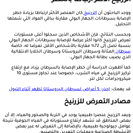
الزرنيخ الأكثر ارتباطا بالخطر
ووجد الباحثون أن
الزرنيخ
كان العنصر الأكثر ارتباطا بزيادة خطر
الإصابة بسرطانات الجهاز البولي مقارنة بباقي المواد التي شملها
التحليل.
وبحسب النتائج، فإن الأشخاص الذين سجلوا أعلى مستويات
تعرض للزرنيخ كانوا أكثر عرضة للإصابة بسرطانات الجهاز البولي
بنسبة تصل إلى 72% مقارنة بالأشخاص الأقل تعرضا له، خاصة
سرطان
المثانة وسرطان البروستاتا وسرطان الخلايا الانتقالية
الذي يصيب بطانة الجهاز البولي.
كما أظهرت الدراسة أن خطر الإصابة بالسرطان يزداد مع ارتفاع
تركيز الزرنيخ في مياه الشرب، خصوصا عند تجاوز مستوى 10
ميكروجرامات لكل لتر.
قد يهمك:
احذر- 5 أعراض لسرطان البروستاتا تظهر أثناء التبول
مصادر التعرض للزرنيخ
ويعد الزرنيخ عنصرا طبيعيا يوجد في التربة والصخور والمياه، إلا أن
بعض المناطق قد تشهد ارتفاع مستوياته في المياه الجوفية نتيجة
عوامل جيولوجية طبيعية، بالإضافة إلى التعرض له عبر بعض
الأنشطة الصناعية وعمليات التعدين والتصنيع.