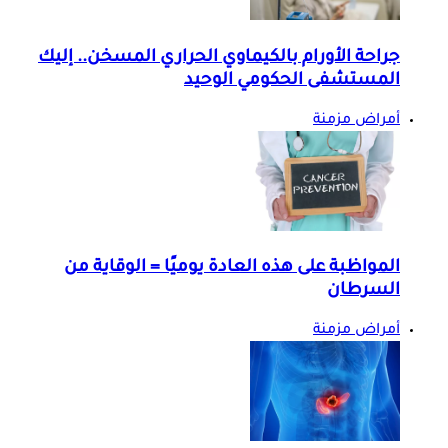
جراحة الأورام بالكيماوي الحراري المسخن.. إليك
المستشفى الحكومي الوحيد
أمراض مزمنة
المواظبة على هذه العادة يوميًا = الوقاية من
السرطان
أمراض مزمنة