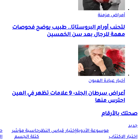
أمراض مزمنة
لتجنب أورام البروستاتا.. طبيب يوضح فحوصات
مهمة للرجال بعد سن الخمسين
أخبار عيادة العيون
أعراض سرطان الجلد- 9 علامات تظهر في العين
احترس منها
صحتك بالأرقام
جديد
موسوعة الأدوية
إختبار قياس النظر
حاسبة مؤشر
ح
اختبار الاكتئاب
كتلة الجسم
ا