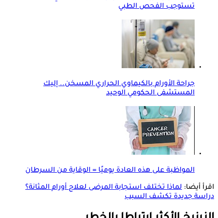
تستوجب الفحص الطبي
جراحة الأورام بالكيماوي الحراري المسخن.. إليك
المستشفى الحكومي الوحيد
المواظبة على هذه العادة يوميًا = الوقاية من السرطان
اقرأ أيضا:
لماذا تختلف استجابة المرضى لعلاج أورام المثانة؟
دراسة جديدة تكشف السبب