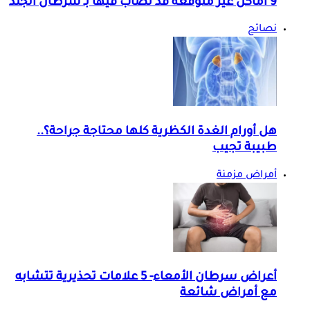
9 أماكن غير متوقعة قد تُصاب فيها بـ سرطان الجلد
نصائح
هل أورام الغدة الكظرية كلها محتاجة جراحة؟..
طبيبة تجيب
أمراض مزمنة
أعراض سرطان الأمعاء- 5 علامات تحذيرية تتشابه
مع أمراض شائعة