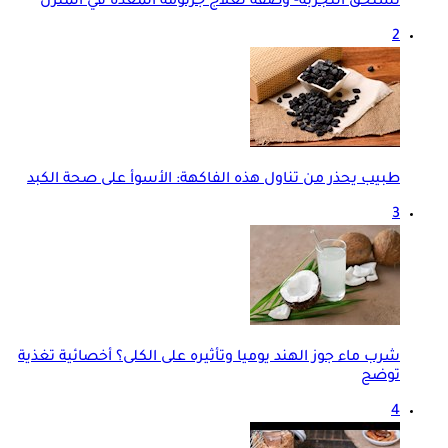
تستحق التجربة- وصفة لعلاج جرثومة المعدة في المنزل
2
طبيب يحذر من تناول هذه الفاكهة: الأسوأ على صحة الكبد
3
شرب ماء جوز الهند يوميا وتأثيره على الكلى؟ أخصائية تغذية
توضح
4