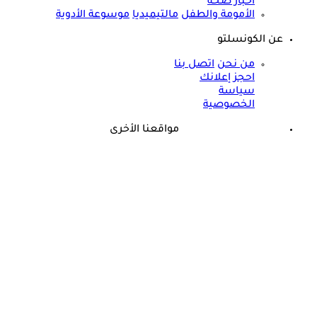
أخبار صحة
الأمومة والطفل
مالتيميديا
موسوعة الأدوية
عن الكونسلتو
من نحن
اتصل بنا
احجز إعلانك
سياسة
الخصوصية
مواقعنا الأخرى
©
جميع الحقوق محفوظة لدى شركة جيميناي ميديا
حسام موافي يحذر من مرض في الدم: قد يسبب الوفاة