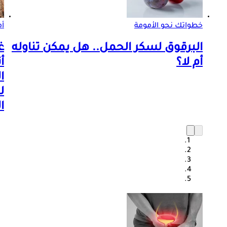
خطواتك نحو الأمومة
أم
البرقوق لسكر الحمل.. هل يمكن تناوله
أم لا؟
أ
ا
ل
ا