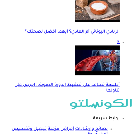
الزبادي اليوناني أم العادي؟ أيهما أفضل لصحتك؟
5
أطعمة تساعد على تنشيط الدورة الدموية.. احرص على
تناولها
روابط سريعة
نصائح وارشادات
أمراض مزمنة
تجميل وتخسيس