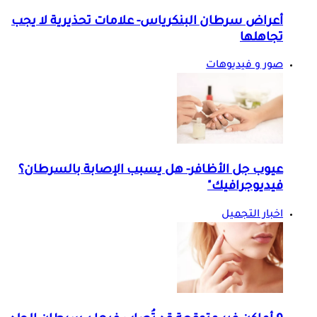
أعراض سرطان البنكرياس- علامات تحذيرية لا يجب
تجاهلها
صور و فيديوهات
عيوب جل الأظافر- هل يسبب الإصابة بالسرطان؟
فيديوجرافيك"
اخبار التجميل